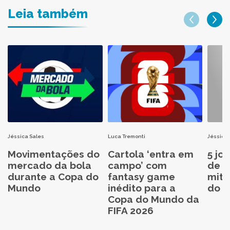
Leia também
Jéssica Sales
Luca Tremonti
Jéssica 
Movimentações do
Cartola ‘entra em
5 jo
mercado da bola
campo’ com
de C
durante a Copa do
fantasy game
mita
Mundo
inédito para a
do C
Copa do Mundo da
FIFA 2026