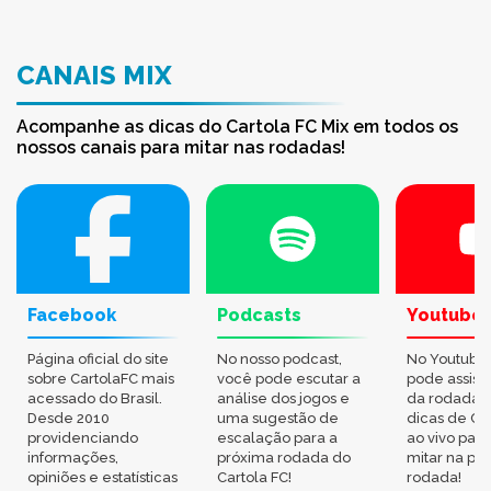
CANAIS MIX
Acompanhe as dicas do Cartola FC Mix em todos os
nossos canais para mitar nas rodadas!
Facebook
Podcasts
Youtube
Página oficial do site
No nosso podcast,
No Youtube
sobre CartolaFC mais
você pode escutar a
pode assisti
acessado do Brasil.
análise dos jogos e
da rodada,
Desde 2010
uma sugestão de
dicas de Ca
providenciando
escalação para a
ao vivo par
informações,
próxima rodada do
mitar na pr
opiniões e estatísticas
Cartola FC!
rodada!