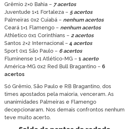
Grêmio 2×0 Bahia –
7 acertos
Juventude 1×1 Fortaleza –
5 acertos
Palmeiras 0x2 Cuiabá –
nenhum acertos
Ceará 1×1 Flamengo –
nenhum acertos
Athletico 0x1 Corinthians –
2 acertos
Santos 2×2 Internacional –
4
acertos
Sport 0x1 São Paulo –
6 acertos
Fluminense 1×1 Atlético-MG –
1
acerto
América-MG 0x2 Red Bull Bragantino –
6
acertos
Só Grêmio, São Paulo e RB Bragantino, dos
times apostados pela maioria, venceram. As
unanimidades Palmeiras e Flamengo
decepcionaram. Nos demais confrontos nenhum
teve muito acerto.