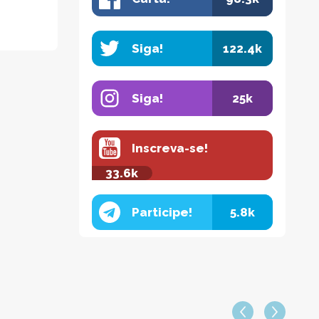
Siga!
122.4k
Siga!
25k
Inscreva-se!
33.6k
Participe!
5.8k