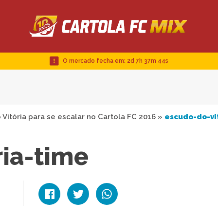
O mercado fecha em:
2d 7h 37m 43s
Vitória para se escalar no Cartola FC 2016
»
escudo-do-vi
ria-time