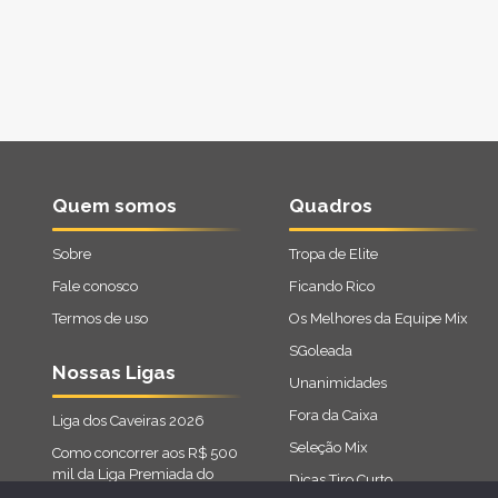
Quem somos
Quadros
Sobre
Tropa de Elite
Fale conosco
Ficando Rico
Termos de uso
Os Melhores da Equipe Mix
SGoleada
Nossas Ligas
Unanimidades
Fora da Caixa
Liga dos Caveiras 2026
Seleção Mix
Como concorrer aos R$ 500
mil da Liga Premiada do
Dicas Tiro Curto
Cartola 2026