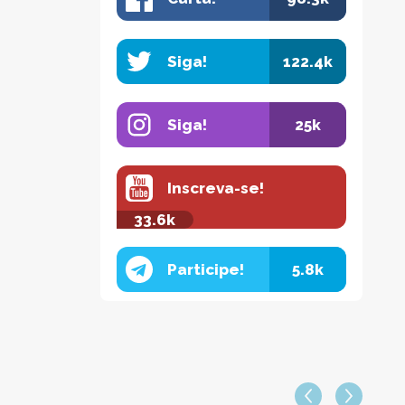
Siga!
122.4k
Siga!
25k
Inscreva-se!
33.6k
Participe!
5.8k