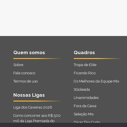
Quem somos
Quadros
Sobre
Tropa de Elite
Fale conosco
Ficando Rico
Termos de uso
Os Melhores da Equipe Mix
SGoleada
Nossas Ligas
Unanimidades
Fora da Caixa
Liga dos Caveiras 2026
Seleção Mix
Como concorrer aos R$ 500
mil da Liga Premiada do
Dicas Tiro Curto
Cartola 2026