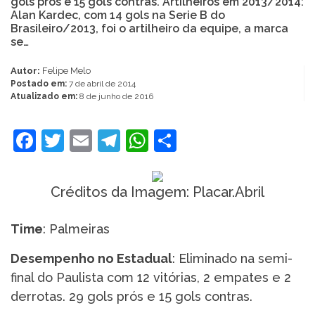
gols prós e 15 gols contras. Artilheiros em 2013/2014:
Alan Kardec, com 14 gols na Serie B do
Brasileiro/2013, foi o artilheiro da equipe, a marca
se…
Autor:
Felipe Melo
Postado em:
7 de abril de 2014
Atualizado em:
8 de junho de 2016
Facebook
Twitter
Email
Telegram
WhatsApp
Share
Créditos da Imagem: Placar.Abril
Time
: Palmeiras
Desempenho no Estadual
: Eliminado na semi-
final do Paulista com 12 vitórias, 2 empates e 2
derrotas. 29 gols prós e 15 gols contras.