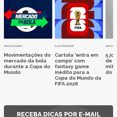
Jéssica Sales
Luca Tremonti
Jéssica 
Movimentações do
Cartola ‘entra em
5 jo
mercado da bola
campo’ com
de C
durante a Copa do
fantasy game
mita
Mundo
inédito para a
do C
Copa do Mundo da
FIFA 2026
RECEBA DICAS POR E-MAIL