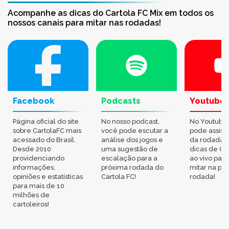
Acompanhe as dicas do Cartola FC Mix em todos os
nossos canais para mitar nas rodadas!
Facebook
Podcasts
Youtube
Página oficial do site
No nosso podcast,
No Youtube
sobre CartolaFC mais
você pode escutar a
pode assisti
acessado do Brasil.
análise dos jogos e
da rodada,
Desde 2010
uma sugestão de
dicas de Ca
providenciando
escalação para a
ao vivo par
informações,
próxima rodada do
mitar na pr
opiniões e estatísticas
Cartola FC!
rodada!
para mais de 10
milhões de
cartoleiros!