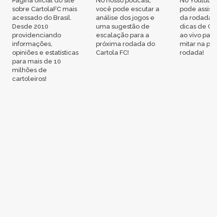
Página oficial do site
No nosso podcast,
No Youtube
sobre CartolaFC mais
você pode escutar a
pode assisti
acessado do Brasil.
análise dos jogos e
da rodada,
Desde 2010
uma sugestão de
dicas de Ca
providenciando
escalação para a
ao vivo par
informações,
próxima rodada do
mitar na pr
opiniões e estatísticas
Cartola FC!
rodada!
para mais de 10
milhões de
cartoleiros!