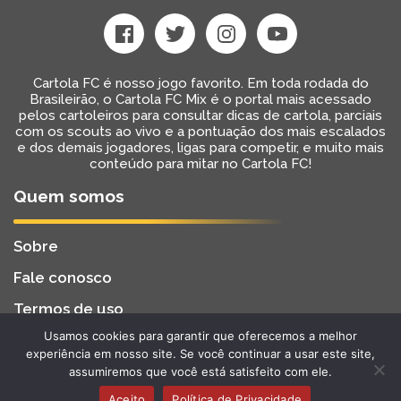
Cartola FC é nosso jogo favorito. Em toda rodada do
Brasileirão, o Cartola FC Mix é o portal mais acessado
pelos cartoleiros para consultar dicas de cartola, parciais
com os scouts ao vivo e a pontuação dos mais escalados
e dos demais jogadores, ligas para competir, e muito mais
conteúdo para mitar no Cartola FC!
Quem somos
Sobre
Fale conosco
Termos de uso
Usamos cookies para garantir que oferecemos a melhor
Cartola FC Mix
Desenvolvido por
BW2 Tecnologia
experiência em nosso site. Se você continuar a usar este site,
2022 - Todos os Direitos Reservados
assumiremos que você está satisfeito com ele.
Aceito
Política de Privacidade