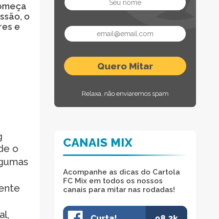
começa
ssão, o
res e
Relaxa, não enviaremos spam
g
CANAIS MIX
de o
lgumas
Acompanhe as dicas do Cartola
FC Mix em todos os nossos
dente
canais para mitar nas rodadas!
l,
Curta!
98.3k