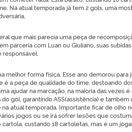
me. Na atual temporada já tem 2 gols, uma mos
versária.
ateral que mais parecia uma peça de recomposi
 em parceria com Luan ou Giuliano, suas subidas
e responsável.
 melhor forma física. Esse ano demorou para j
 é a peça de qualidade do time, destoando do
ma ajudar na marcação, na maioria das vezes é 
 do gol, garantindo ASS(assistência) e também
e na atual temporada. Importante ficar de olho 
r vários jogos ou se irá sofrer lesões que costu
o cartola, custando 18 cartoletas, mas é um jog