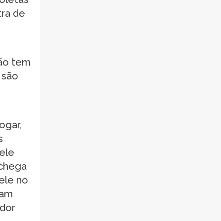
tra de
ção tem
 são
ogar,
s
ele
 chega
nele no
mam
ador