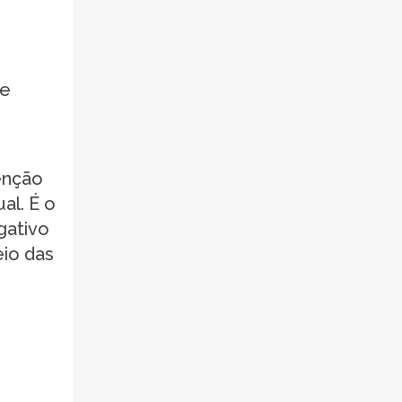
 e
enção
al. É o
gativo
eio das