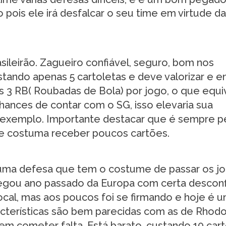
 pois ele irá desfalcar o seu time em virtude d
sileirão. Zagueiro confiável, seguro, bom nos
tando apenas 5 cartoletas e deve valorizar e e
 3 RB( Roubadas de Bola) por jogo, o que equi
hances de contar com o SG, isso elevaria sua
m exemplo. Importante destacar que é sempre p
ue costuma receber poucos cartões.
uma defesa que tem o costume de passar os j
hegou ano passado da Europa com certa descon
ocal, mas aos poucos foi se firmando e hoje é 
acterísticas são bem parecidas com as de Rhodo
m cometer falta. Está barato, custando 10 cart