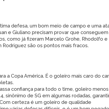
 ótima defesa, um bom meio de campo e uma a
uan e Giuliano precisam provar que conseguem
cados, como já fizeram Marcelo Grohe, Rhodolfo e
n Rodriguez são os pontos mais fracos.
a a Copa América. É o goleiro mais caro do car
letas.
assa confiança para todo o time, goleiro menos
4, sinônimo de SG em algumas rodadas, garanti
 Com certeza é um goleiro de qualidade
 time várias defesas difíceis, e é um bom pegad