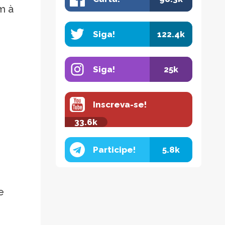
m à
Siga!
122.4k
Siga!
25k
Inscreva-se!
33.6k
Participe!
5.8k
e