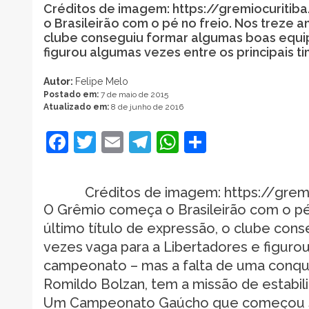
Créditos de imagem: https://gremiocuriti
o Brasileirão com o pé no freio. Nos treze 
clube conseguiu formar algumas boas equip
figurou algumas vezes entre os principais
Autor:
Felipe Melo
Postado em:
7 de maio de 2015
Atualizado em:
8 de junho de 2016
Facebook
Twitter
Email
Telegram
WhatsApp
Share
Créditos de imagem: https://grem
O Grêmio começa o Brasileirão com o pé
último título de expressão, o clube con
vezes vaga para a Libertadores e figurou
campeonato – mas a falta de uma conqui
Romildo Bolzan, tem a missão de estabiliz
Um Campeonato Gaúcho que começou sofrí