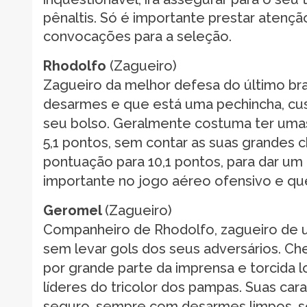
pênaltis. Só é importante prestar atenção
convocações para a seleção.
Rhodolfo
(Zagueiro)
Zagueiro da melhor defesa do último bra
desarmes e que está uma pechincha, cus
seu bolso. Geralmente costuma ter umas
5,1 pontos, sem contar as suas grandes c
pontuação para 10,1 pontos, para dar u
importante no jogo aéreo ofensivo e q
Geromel
(Zagueiro)
Companheiro de Rhodolfo, zagueiro de 
sem levar gols dos seus adversários. C
por grande parte da imprensa e torcida l
líderes do tricolor dos pampas. Suas car
seguro, sempre com desarmes limpos, se