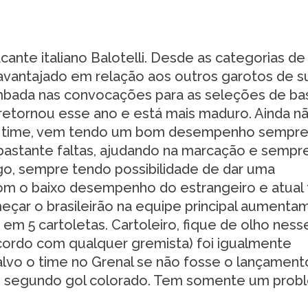
cante italiano Balotelli. Desde as categorias d
 avantajado em relação aos outros garotos de s
imbada nas convocações para as seleções de ba
etornou esse ano e está mais maduro. Ainda n
 no time, vem tendo um bom desempenho sempr
 bastante faltas, ajudando na marcação e sempr
go, sempre tendo possibilidade de dar uma
om o baixo desempenho do estrangeiro e atual t
eçar o brasileirão na equipe principal aumenta
em 5 cartoletas. Cartoleiro, fique de olho ness
acordo com qualquer gremista) foi igualmente
alvo o time no Grenal se não fosse o lançament
no segundo gol colorado. Tem somente um prob