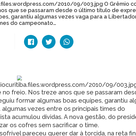
ba.files.wordpress.com/2010/09/003.jpg O Grêmio 
anos que se passaram desde o último título de expre
es, garantiu algumas vezes vaga para a Libertado
 times do campeonato…
iocuritiba.files.wordpress.com/2010/09/003.jp
 no freio. Nos treze anos que se passaram des
seguiu formar algumas boas equipes, garantiu a
 algumas vezes entre os principais times do
sta acumulou dívidas. A nova gestão, do presi
ar os cofres sem sacrificar o time.
vel pareceu querer dar à torcida, na reta fina