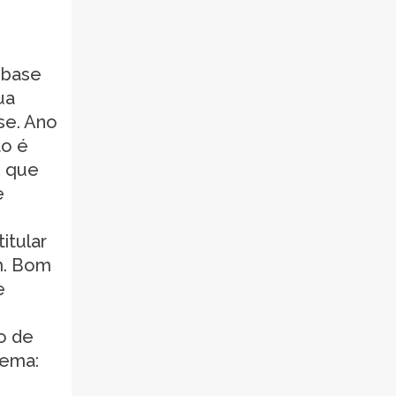
e base
ua
se. Ano
ão é
e que
e
itular
m. Bom
e
o de
lema: