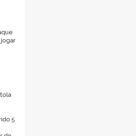
taque
 jogar
tola
ndo 5
or de