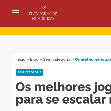
PLATAFORMA DE
ESTATÍSTICAS
Início
»
Blog
»
Sem categoria
»
Os melhores jogad
SEM CATEGORIA
Os melhores jo
para se escalar