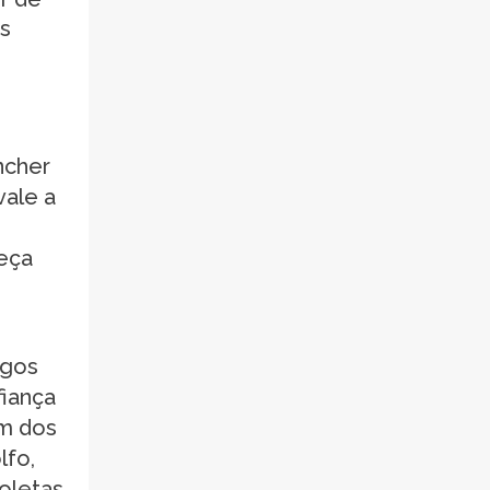
as
ncher
vale a
eça
ogos
fiança
um dos
lfo,
oletas