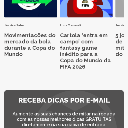
Jéssica Sales
Luca Tremonti
Jéssica 
Movimentações do
Cartola ‘entra em
5 jo
mercado da bola
campo’ com
de C
durante a Copa do
fantasy game
mita
Mundo
inédito para a
do C
Copa do Mundo da
FIFA 2026
RECEBA DICAS POR E-MAIL
Aumente as suas chances de mitar na rodada
com as nossas melhores dicas GRATUITAS
diretamente na sua caixa de entrada.