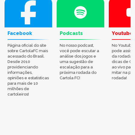
Facebook
Podcasts
Youtube
Página oficial do site
No nosso podcast,
No Youtube
sobre CartolaFC mais
você pode escutar a
pode assisti
acessado do Brasil.
análise dos jogos e
da rodada,
Desde 2010
uma sugestão de
dicas de Ca
providenciando
escalação para a
ao vivo par
informações,
próxima rodada do
mitar na pr
opiniões e estatísticas
Cartola FC!
rodada!
para mais de 10
milhões de
cartoleiros!