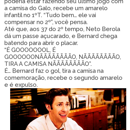
poderia estar fazendo seu último jogo com
a camisa do Galo, recebe um amarelo
infantil no 1ºT. “Tudo bem… ele vai
compensar no 2º”, você pensa.
Até que, aos 37 do 2º tempo, Neto Berola
dá um passe açucarado, e Bernard chega
batendo para abrir o placar.
“É GOOOOOOOL, É
GOOOOOONÃÃÃÃÃÃÃÃO, NÃÃÃÃÃÃÃÃO,
TIRA A CAMISA NÃÃÃÃÃÃÃÃO”.
É… Bernard faz o gol, tira a camisa na
comemoração, recebe o segundo amarelo
e é expulso.