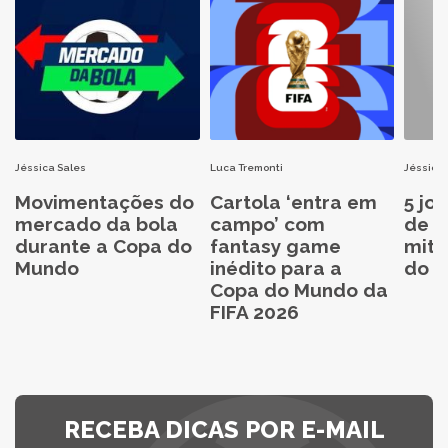
Jéssica Sales
Luca Tremonti
Jéssica 
Movimentações do
Cartola ‘entra em
5 jo
mercado da bola
campo’ com
de C
durante a Copa do
fantasy game
mita
Mundo
inédito para a
do C
Copa do Mundo da
FIFA 2026
RECEBA DICAS POR E-MAIL