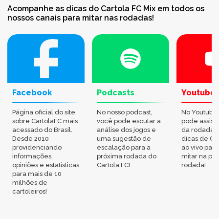
Acompanhe as dicas do Cartola FC Mix em todos os
nossos canais para mitar nas rodadas!
Facebook
Podcasts
Youtube
Página oficial do site
No nosso podcast,
No Youtube
sobre CartolaFC mais
você pode escutar a
pode assisti
acessado do Brasil.
análise dos jogos e
da rodada,
Desde 2010
uma sugestão de
dicas de Ca
providenciando
escalação para a
ao vivo par
informações,
próxima rodada do
mitar na pr
opiniões e estatísticas
Cartola FC!
rodada!
para mais de 10
milhões de
cartoleiros!