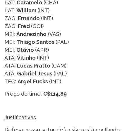
LAT;
Caramelo
(CHA)
LAT:
William
(INT)
ZAG:
Ernando
(INT)
ZAG:
Fred
(GOI)
MEI:
Andrezinho
(VAS)
MEI:
Thiago Santos
(PAL)
MEI:
Otávio
(APR)
ATA:
Vitinho
(INT)
ATA:
Lucas Pratto
(CAM)
ATA:
Gabriel Jesus
(PAL)
TEC:
Argel Fucks
(INT)
Preço do time:
C$114,89
Justificativas
Defesa:
nosso setor defensivo está confiando