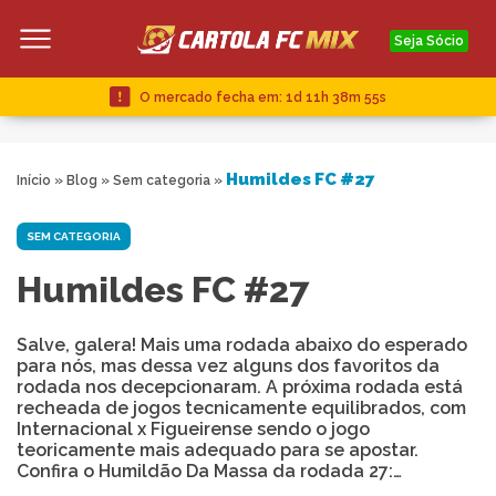
Seja Sócio
O mercado fecha em:
1d 11h 38m 55s
Humildes FC #27
Início
»
Blog
»
Sem categoria
»
SEM CATEGORIA
Humildes FC #27
Salve, galera! Mais uma rodada abaixo do esperado
para nós, mas dessa vez alguns dos favoritos da
rodada nos decepcionaram. A próxima rodada está
recheada de jogos tecnicamente equilibrados, com
Internacional x Figueirense sendo o jogo
teoricamente mais adequado para se apostar.
Confira o Humildão Da Massa da rodada 27:…