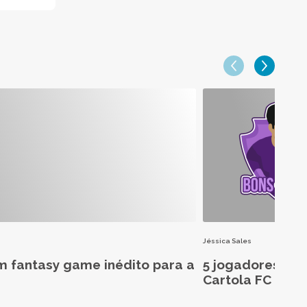
Jéssica Sales
m fantasy game inédito para a
5 jogadores aba
Cartola FC 2026