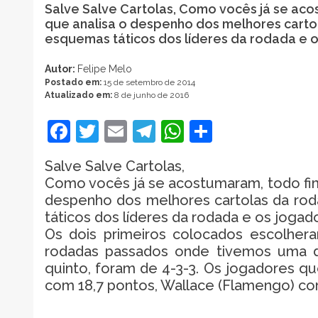
Salve Salve Cartolas, Como vocês já se aco
que analisa o despenho dos melhores carto
esquemas táticos dos líderes da rodada e 
Autor:
Felipe Melo
Postado em:
15 de setembro de 2014
Atualizado em:
8 de junho de 2016
Facebook
Twitter
Email
Telegram
WhatsApp
Share
Salve Salve Cartolas,
Como vocês já se acostumaram, todo fim 
despenho dos melhores cartolas da ro
táticos dos líderes da rodada e os joga
Os dois primeiros colocados escolher
rodadas passados onde tivemos uma do
quinto, foram de 4-3-3. Os jogadores q
com 18,7 pontos, Wallace (Flamengo) com