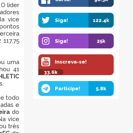
O líder
gadores
Na vice
Siga!
122.4k
 pontos
erceira
117,75
Siga!
25k
hou uma
Inscreva-se!
hou 41
33.6k
HLETIC
s.
Participe!
5.8k
se todo
dadas e
eira
do
Na vice
ou três