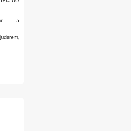
inFC
do
tar a
judarem,