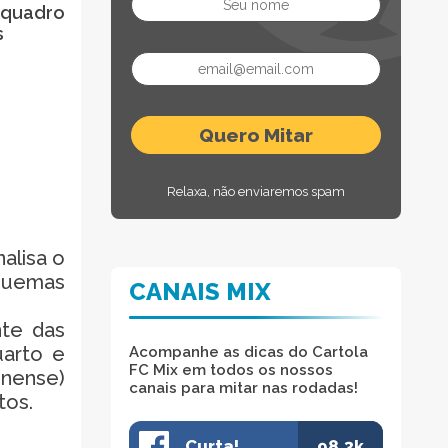
o quadro
s
Relaxa, não enviaremos spam
alisa o
squemas
CANAIS MIX
nte das
uarto e
Acompanhe as dicas do Cartola
FC Mix em todos os nossos
inense)
canais para mitar nas rodadas!
tos.
Curta!
98.3k