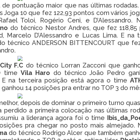
de pontuação maior que nas últimas rodadas. 
s Joga 10 que fez 122,93 pontos com vários jo
afael Toloi, Rogério Ceni, e D’Alessandro. 
ano
do técnico Nestor Andres, que fez 118,85
 Marcelo D’Alessandro e Lucas Lima. E na t
do técnico ANDERSON BITTENCOURT que fez 
andro.
uCity F.C
do técnico Lorran Zacconi que gan
O time
Vila Haro
do técnico João Pedro gan
 E na terceira posição está agora o time
AT
 ganhou 14 posições pra entrar no TOP 3 do mê
elhor, depois de dominar o primeiro turno qua
ha perdido a primeira colocação nas últimas ro
ssumiu a liderança agora foi o time
Ibis_da_Po
osições pra chegar no posto mais almejado. 
ama
do técnico Rodrigo Alcer que também ganh