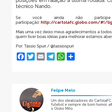
posições em ralação a última rodada. C
técnico Nando.
Se você ainda não partici
participação:
http://cartolafc.globo.com/#!/l
Mais uma vez deixo meus agradecimentos a todos 
quem tiver boas idéias para melhorar estamos abert
Por: Tássio Spuri / @tassiospuri
Facebook
Twitter
Email
Telegram
WhatsApp
Share
Felipe Melo
Um dos idealizadores do CartolaFC M
futebol e sempre de bom humor, afin
o Oloko Mito.