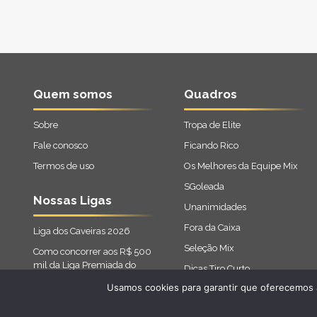
Quem somos
Quadros
Sobre
Tropa de Elite
Fale conosco
Ficando Rico
Termos de uso
Os Melhores da Equipe Mix
SGoleada
Nossas Ligas
Unanimidades
Fora da Caixa
Liga dos Caveiras 2026
Seleção Mix
Como concorrer aos R$ 500
mil da Liga Premiada do
Dicas Tiro Curto
Cartola 2026
Usamos cookies para garantir que oferecemos a