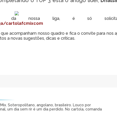
ompletando o TOP 3 está o antigo líder,
Dhals
pe da nossa liga, é só solici
iga/cartolafcmixcom
que acompanham nosso quadro e fica o convite para nos a
os a novas sugestões, dicas e críticas.
ix. Soteropolitano, angolano, brasileiro. Louco por
al, um dia sem rir é um dia perdido. No cartola, comanda