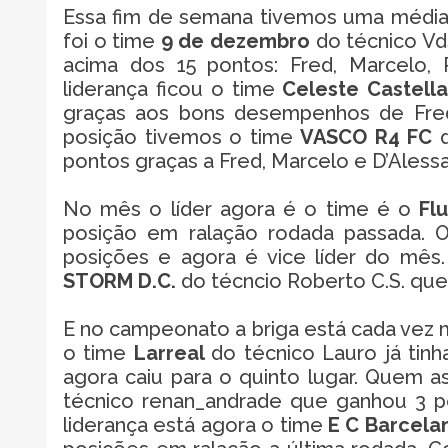
Essa fim de semana tivemos uma média 
foi o time
9 de dezembro
do técnico Vd
acima dos 15 pontos: Fred, Marcelo, R
liderança ficou o time
Celeste Castell
graças aos bons desempenhos de Fred,
posição tivemos o time
VASCO R4 FC
pontos graças a Fred, Marcelo e D’Aless
No mês o líder agora é o time é o
Fl
posição em ralação rodada passada. 
posições e agora é vice líder do mês.
STORM D.C.
do técncio Roberto C.S. que
E no campeonato a briga está cada vez m
o time
Larreal
do técnico Lauro já tin
agora caiu para o quinto lugar. Quem a
técnico renan_andrade que ganhou 3 p
liderança está agora o time
E C Barcel