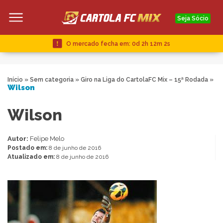
Seja Sócio
O mercado fecha em:
0d 2h 12m 1s
Início
»
Sem categoria
»
Giro na Liga do CartolaFC Mix – 15ª Rodada
»
Wilson
Wilson
Autor:
Felipe Melo
Postado em:
8 de junho de 2016
Atualizado em:
8 de junho de 2016