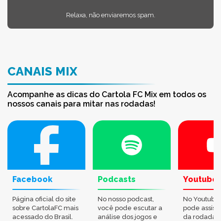
Relaxa, não enviaremos spam.
CANAIS MIX
Acompanhe as dicas do Cartola FC Mix em todos os
nossos canais para mitar nas rodadas!
Facebook
Podcasts
Youtube
Página oficial do site
No nosso podcast,
No Youtube
sobre CartolaFC mais
você pode escutar a
pode assisti
acessado do Brasil.
análise dos jogos e
da rodada,