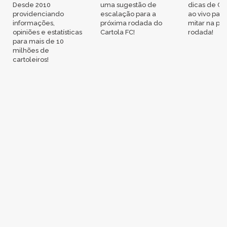
Desde 2010
uma sugestão de
dicas de Ca
providenciando
escalação para a
ao vivo par
informações,
próxima rodada do
mitar na pr
opiniões e estatísticas
Cartola FC!
rodada!
para mais de 10
milhões de
cartoleiros!