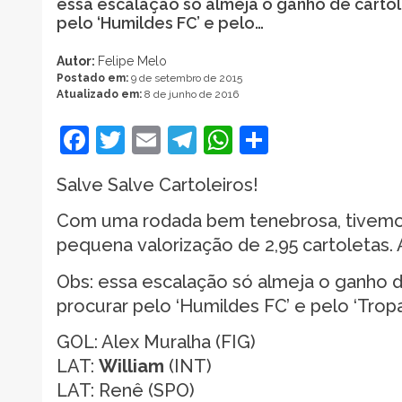
essa escalação só almeja o ganho de cartol
pelo ‘Humildes FC’ e pelo…
Autor:
Felipe Melo
Postado em:
9 de setembro de 2015
Atualizado em:
8 de junho de 2016
Facebook
Twitter
Email
Telegram
WhatsApp
Share
Salve Salve Cartoleiros!
Com uma rodada bem tenebrosa, tivemos
pequena valorização de 2,95 cartoletas
Obs: essa escalação só almeja o ganho d
procurar pelo ‘Humildes FC’ e pelo ‘Tropa 
GOL: Alex Muralha (FIG)
LAT:
William
(INT)
LAT: Renê (SPO)