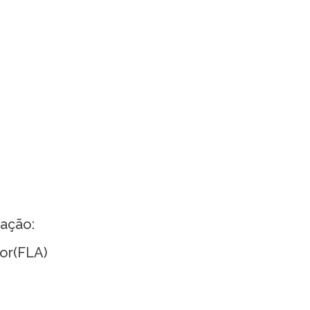
zação:
or(FLA)