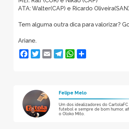
MEI: Ralf (COR) e Nikão (CAP)
ATA: Walter(CAP) e Ricardo Oliveira(SAN
Tem alguma outra dica para valorizar? G
Ariane.
Facebook
Twitter
Email
Telegram
WhatsApp
Share
Felipe Melo
Um dos idealizadores do CartolaFC M
futebol e sempre de bom humor, afin
o Oloko Mito.