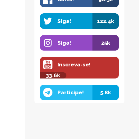
Siga!
122.4k
Siga!
25k
Inscreva-se!
33.6k
Participe!
5.8k