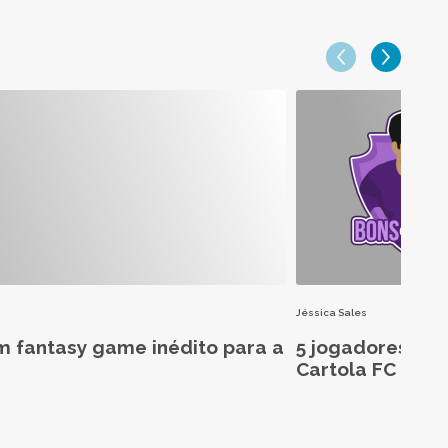
Jéssica Sales
m fantasy game inédito para a
5 jogadores aba
Cartola FC 2026