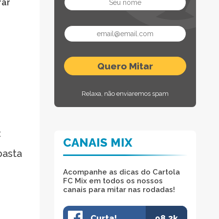
rar
Relaxa, não enviaremos spam
:
CANAIS MIX
basta
Acompanhe as dicas do Cartola
FC Mix em todos os nossos
canais para mitar nas rodadas!
Curta!
98.3k