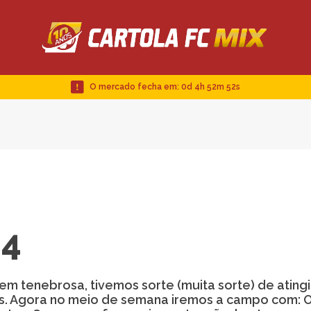
O mercado fecha em:
0d 4h 52m 51s
24
m tenebrosa, tivemos sorte (muita sorte) de ating
s. Agora no meio de semana iremos a campo com: O