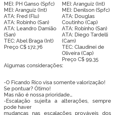
MEI: PH Ganso (Spfc)
MEI: Aranguiz (Int)
MEI: Aranguiz (Int)
MEI: Denilson (Spfc)
ATA: Fred (Flu)
ATA: Douglas
ATA: Robinho (San)
Coutinho (Cap)
ATA: Leandro Damião
ATA: Robinho (San)
(San)
ATA: Diego Tardelli
TEC: Abel Braga (Int)
(Cam)
Preço C$ 172,76
TEC: Claudinei de
Oliveira (Cap)
Preço C$ 99,35
Algumas considerações:
-O Ficando Rico visa somente valorização!
Se pontuar? Ótimo!
Mas não é nossa prioridade…
-Escalação sujeita a alterações, sempre
pode haver
mudanças nas escalações prováveis dos