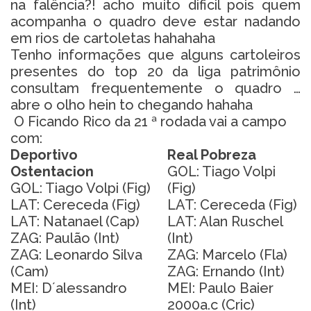
na falência?! acho muito dificil pois quem
acompanha o quadro deve estar nadando
em rios de cartoletas hahahaha
Tenho informações que alguns cartoleiros
presentes do top 20 da liga patrimônio
consultam frequentemente o quadro …
abre o olho hein to chegando hahaha
O Ficando Rico da 21 ª rodada vai a campo
com:
Deportivo
Real Pobreza
Ostentacion
GOL: Tiago Volpi
GOL: Tiago Volpi (Fig)
(Fig)
LAT: Cereceda (Fig)
LAT: Cereceda (Fig)
LAT: Natanael (Cap)
LAT: Alan Ruschel
ZAG: Paulão (Int)
(Int)
ZAG: Leonardo Silva
ZAG: Marcelo (Fla)
(Cam)
ZAG: Ernando (Int)
MEI: D´alessandro
MEI: Paulo Baier
(Int)
2000a.c (Cric)