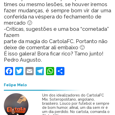
times ou mesmo lesões, se houver iremos
fazer mudanças, é sempre bom vir dar uma
conferida na véspera do fechamento de
mercado 🙂
-Críticas, sugestões e uma boa “cornetada”
fazem
parte da magia do CartolaFC. Portanto não
deixe de comentar ali embaixo 🙂
É isso galera! Bora ficar rico? Tamo junto!
Pedro Augusto.
Facebook
Twitter
Email
Telegram
WhatsApp
Share
Felipe Melo
Um dos idealizadores do CartolaFC
Mix. Soteropolitano, angolano,
brasileiro. Louco por futebol e sempre
de bom humor, afinal, um dia sem rir é
um dia perdido. No cartola, comanda o