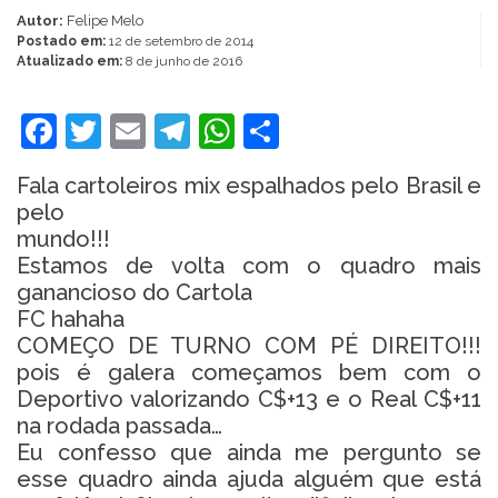
Autor:
Felipe Melo
Postado em:
12 de setembro de 2014
Atualizado em:
8 de junho de 2016
Facebook
Twitter
Email
Telegram
WhatsApp
Share
Fala cartoleiros mix espalhados pelo Brasil e
pelo
mundo!!!
Estamos de volta com o quadro mais
ganancioso do Cartola
FC hahaha
COMEÇO DE TURNO COM PÉ DIREITO!!!
pois é galera começamos bem com o
Deportivo valorizando C$+13 e o Real C$+11
na rodada passada…
Eu confesso que ainda me pergunto se
esse quadro ainda ajuda alguém que está