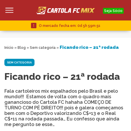
Seja Sócio
O mercado fecha em:
0d 5h 59m 5s
Ficando rico – 21ª rodada
Início
»
Blog
»
Sem categoria
»
SEM CATEGORIA
Ficando rico – 21ª rodada
Fala cartoleiros mix espalhados pelo Brasil e pelo
mundo!!! Estamos de volta com o quadro mais
ganancioso do Cartola FC hahaha COMEÇO DE
TURNO COM PÉ DIREITO!!! pois é galera começamos
bem com o Deportivo valorizando C$+13 e o Real
C$+11 na rodada passada… Eu confesso que ainda
me pergunto se esse…