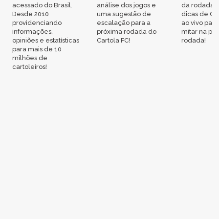
acessado do Brasil.
análise dos jogos e
da rodada,
Desde 2010
uma sugestão de
dicas de Ca
providenciando
escalação para a
ao vivo par
informações,
próxima rodada do
mitar na pr
opiniões e estatísticas
Cartola FC!
rodada!
para mais de 10
milhões de
cartoleiros!