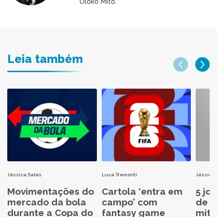
Oloko Mito.
Leia também
Jéssica Sales
Luca Tremonti
Jéssica 
Movimentações do
Cartola ‘entra em
5 jo
mercado da bola
campo’ com
de C
durante a Copa do
fantasy game
mita