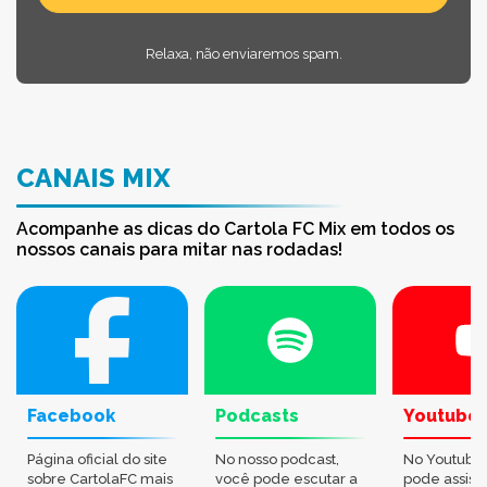
Relaxa, não enviaremos spam.
CANAIS MIX
Acompanhe as dicas do Cartola FC Mix em todos os
nossos canais para mitar nas rodadas!
Facebook
Podcasts
Youtube
Página oficial do site
No nosso podcast,
No Youtube
sobre CartolaFC mais
você pode escutar a
pode assisti