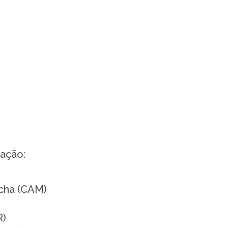
zação:
ocha (CAM)
R)