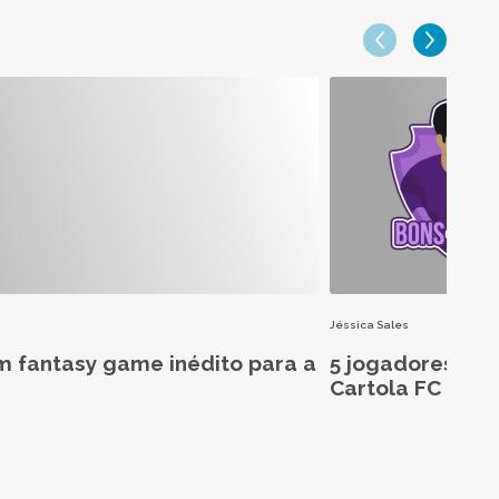
Jéssica Sales
m fantasy game inédito para a
5 jogadores aba
Cartola FC 2026