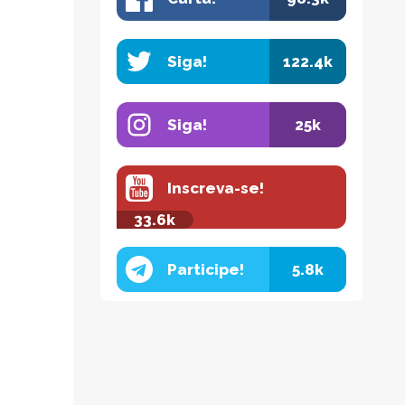
Siga!
122.4k
Siga!
25k
Inscreva-se!
33.6k
Participe!
5.8k