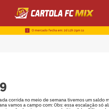
O mercado fecha em:
2d 12h 29m 1s
19
dada corrida no meio de semana tivemos um saldo m
emana vamos a campo com: Obs: essa escalação só a