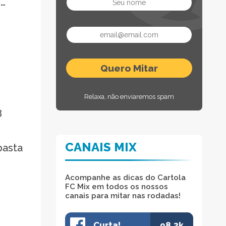
o…
Relaxa, não enviaremos spam
8
CANAIS MIX
basta
Acompanhe as dicas do Cartola
FC Mix em todos os nossos
canais para mitar nas rodadas!
Curta!
98.3k