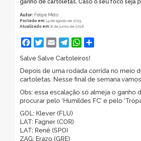
ganho de cartoletas. Caso o seu foco seja 
Autor:
Felipe Melo
Postado em:
14 de agosto de 2015
Atualizado em:
8 de junho de 2016
Facebook
Twitter
Email
Telegram
WhatsApp
Share
Salve Salve Cartoleiros!
Depois de uma rodada corrida no meio 
cartoletas. Nesse final de semana vamo
Obs: essa escalação só almeja o ganho d
procurar pelo ‘Humildes FC’ e pelo ‘Tropa 
GOL: Klever (FLU)
LAT: Fagner (COR)
LAT: Renê (SPO)
ZAG: Erazo (GRE)