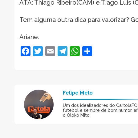
ATA: Thiago Ribeiro(CAM) e Tiago Luis (
Tem alguma outra dica para valorizar? G
Ariane.
Facebook
Twitter
Email
Telegram
WhatsApp
Share
Felipe Melo
Um dos idealizadores do CartolaFC M
futebol e sempre de bom humor, afin
o Oloko Mito.