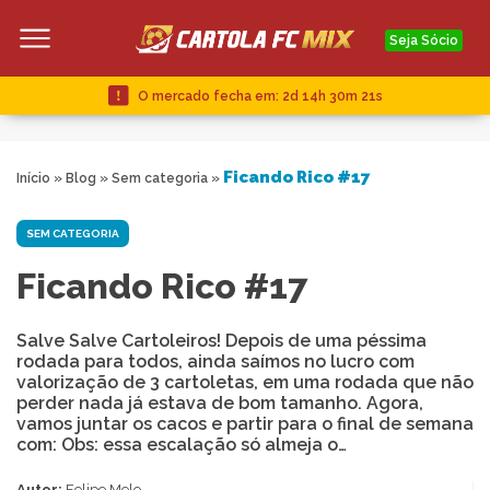
Seja Sócio
O mercado fecha em:
2d 14h 30m 21s
Ficando Rico #17
Início
»
Blog
»
Sem categoria
»
SEM CATEGORIA
Ficando Rico #17
Salve Salve Cartoleiros! Depois de uma péssima
rodada para todos, ainda saímos no lucro com
valorização de 3 cartoletas, em uma rodada que não
perder nada já estava de bom tamanho. Agora,
vamos juntar os cacos e partir para o final de semana
com: Obs: essa escalação só almeja o…
Autor:
Felipe Melo