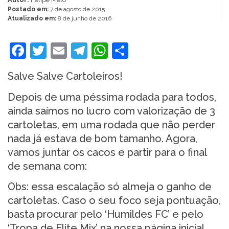
Postado em:
7 de agosto de 2015
Atualizado em:
8 de junho de 2016
Facebook
Twitter
Email
Telegram
WhatsApp
Share
Salve Salve Cartoleiros!
Depois de uma péssima rodada para todos,
ainda saímos no lucro com valorização de 3
cartoletas, em uma rodada que não perder
nada já estava de bom tamanho. Agora,
vamos juntar os cacos e partir para o final
de semana com:
Obs: essa escalação só almeja o ganho de
cartoletas. Caso o seu foco seja pontuação,
basta procurar pelo ‘Humildes FC’ e pelo
‘Tropa de Elite Mix’ na nossa página inicial.