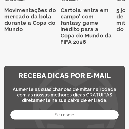
Jéssica Sales
Luca Tremonti
Jéssica 
Movimentações do
Cartola ‘entra em
5 jo
mercado da bola
campo’ com
de C
durante a Copa do
fantasy game
mita
Mundo
inédito para a
do C
Copa do Mundo da
FIFA 2026
RECEBA DICAS POR E-MAIL
Aumente as suas chances de mitar na rodada
com as nossas melhores dicas GRATUITAS
diretamente na sua caixa de entrada.