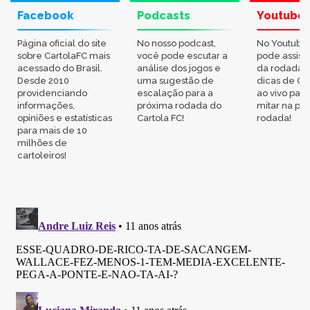
Facebook
Podcasts
Youtube
Página oficial do site
No nosso podcast,
No Youtube
sobre CartolaFC mais
você pode escutar a
pode assisti
acessado do Brasil.
análise dos jogos e
da rodada,
Desde 2010
uma sugestão de
dicas de Ca
providenciando
escalação para a
ao vivo par
informações,
próxima rodada do
mitar na pr
opiniões e estatísticas
Cartola FC!
rodada!
para mais de 10
milhões de
cartoleiros!