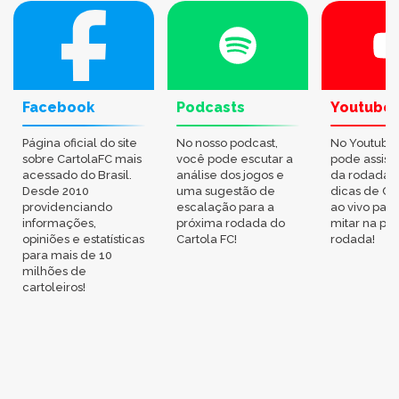
Facebook
Podcasts
Youtube
Página oficial do site
No nosso podcast,
No Youtube
sobre CartolaFC mais
você pode escutar a
pode assisti
acessado do Brasil.
análise dos jogos e
da rodada,
Desde 2010
uma sugestão de
dicas de Ca
providenciando
escalação para a
ao vivo par
informações,
próxima rodada do
mitar na pr
opiniões e estatísticas
Cartola FC!
rodada!
para mais de 10
milhões de
cartoleiros!