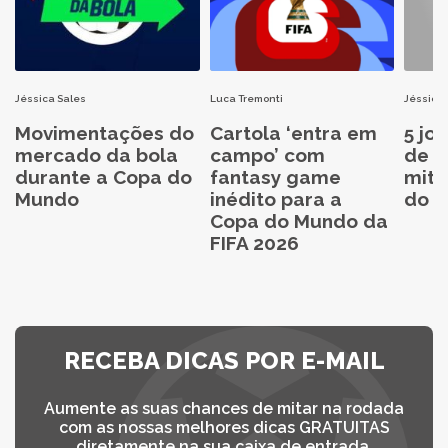
Jéssica Sales
Luca Tremonti
Jéssica 
Movimentações do
Cartola ‘entra em
5 jo
mercado da bola
campo’ com
de C
durante a Copa do
fantasy game
mita
Mundo
inédito para a
do C
Copa do Mundo da
FIFA 2026
RECEBA DICAS POR E-MAIL
Aumente as suas chances de mitar na rodada
com as nossas melhores dicas GRATUITAS
diretamente na sua caixa de entrada.