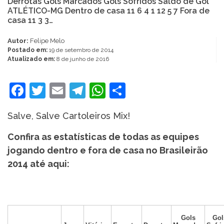
Derrotas Gols Marcados Gols Sofridos Saldo de Gol
ATLÉTICO-MG Dentro de casa 11 6 4 1 12 5 7 Fora de
casa 11 3 3…
Autor:
Felipe Melo
Postado em:
19 de setembro de 2014
Atualizado em:
8 de junho de 2016
Facebook
Twitter
Email
Telegram
WhatsApp
Share
Salve, Salve Cartoleiros Mix!
Confira as estatísticas de todas as equipes
jogando dentro e fora de casa no Brasileirão
2014 até aqui:
Gols
Gol