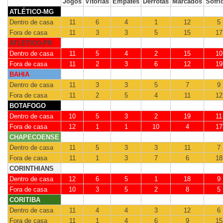
Jogos
Vitórias
Empates
Derrotas
Marcados
Sofri
ATLÉTICO-MG
Dentro de casa
11
6
4
1
12
5
Fora de casa
11
3
3
5
15
17
ATLÉTICO-PR
Dentro de casa
11
5
4
2
15
10
Fora de casa
11
2
3
6
12
19
BAHIA
Dentro de casa
11
3
3
5
7
9
Fora de casa
11
2
5
4
11
12
BOTAFOGO
Dentro de casa
10
5
3
2
19
11
Fora de casa
12
1
1
10
4
17
CHAPECOENSE
Dentro de casa
11
5
3
3
11
7
Fora de casa
11
1
3
7
6
18
CORINTHIANS
Dentro de casa
12
6
5
1
18
9
Fora de casa
10
3
5
2
8
5
CORITIBA
Dentro de casa
11
4
4
3
12
6
Fora de casa
11
1
4
6
9
15