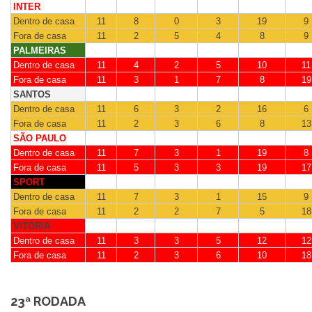
INTER
Dentro de casa
11
8
0
3
19
9
Fora de casa
11
2
5
4
8
9
PALMEIRAS
Dentro de casa
11
4
2
5
10
11
Fora de casa
11
3
1
7
8
19
SANTOS
Dentro de casa
11
6
3
2
16
6
Fora de casa
11
2
3
6
8
13
SÃO PAULO
Dentro de casa
11
7
3
1
19
8
Fora de casa
11
5
3
3
19
17
SPORT
Dentro de casa
11
7
3
1
15
9
Fora de casa
11
2
2
7
5
18
VITÓRIA
Dentro de casa
11
3
3
5
12
12
Fora de casa
11
2
3
6
10
18
23ª RODADA