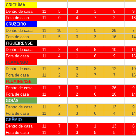
CRICIÚMA
Dentro de casa
11
5
3
3
9
9
Fora de casa
11
0
4
7
2
18
CRUZEIRO
Dentro de casa
11
10
1
0
29
7
Fora de casa
11
5
3
3
16
14
FIGUEIRENSE
Dentro de casa
11
2
4
5
10
14
Fora de casa
11
4
1
6
9
16
FLAMENGO
Dentro de casa
11
5
3
3
12
10
Fora de casa
11
2
2
7
7
16
FLUMINENSE
Dentro de casa
11
7
3
1
26
9
Fora de casa
11
3
2
6
10
14
GOIÁS
Dentro de casa
11
5
3
3
13
9
Fora de casa
11
2
3
6
4
14
GRÊMIO
Dentro de casa
11
7
3
1
13
6
Fora de casa
11
3
3
5
5
8