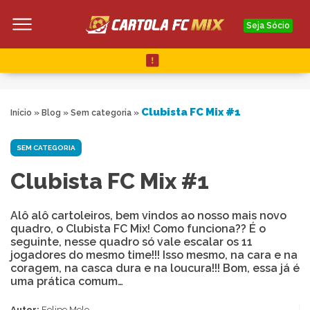
Seja Sócio
Clubista FC Mix #1
Início
»
Blog
»
Sem categoria
»
SEM CATEGORIA
Clubista FC Mix #1
Alô alô cartoleiros, bem vindos ao nosso mais novo
quadro, o Clubista FC Mix! Como funciona?? É o
seguinte, nesse quadro só vale escalar os 11
jogadores do mesmo time!!! Isso mesmo, na cara e na
coragem, na casca dura e na loucura!!! Bom, essa já é
uma prática comum…
Autor:
Felipe Melo