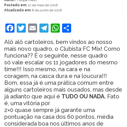
Postado em:
12 de maio de 2016
Atualizado em:
8 de junho de 2016
Facebook
Twitter
Email
Telegram
WhatsApp
Share
Alô alô cartoleiros, bem vindos ao nosso
mais novo quadro, o Clubista FC Mix! Como
funciona?? É o seguinte, nesse quadro
só vale escalar os 11 jogadores do mesmo
time!!! Isso mesmo, na cara e na
coragem, na casca dura e na loucura!!!
Bom, essa já é uma prática comum entre
alguns cartoleiros mais ousados, mas desde
já adianto que aqui é
TUDO OU NADA.
Fato
é, uma vitória por
2×0 quase sempre já garante uma
pontuação na casa dos 60 pontos, média
considerada boa nos últimos anos de