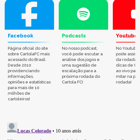
Facebook
Podcasts
Youtube
Página oficial do site
No nosso podcast,
No Youtube
sobre CartolaFC mais
você pode escutar a
pode assisti
acessado do Brasil.
análise dos jogos e
da rodada,
Desde 2010
uma sugestão de
dicas de Ca
providenciando
escalação para a
ao vivo par
informações,
próxima rodada do
mitar na pr
opiniões e estatísticas
Cartola FC!
rodada!
para mais de 10
milhões de
cartoleiros!