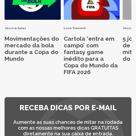
Jéssica Sales
Luca Tremonti
Jéssica 
Movimentações do
Cartola ‘entra em
5 jo
mercado da bola
campo’ com
de C
durante a Copa do
fantasy game
mita
Mundo
inédito para a
do C
Copa do Mundo da
FIFA 2026
RECEBA DICAS POR E-MAIL
Aumente as suas chances de mitar na rodada
com as nossas melhores dicas GRATUITAS
diretamente na sua caixa de entrada.