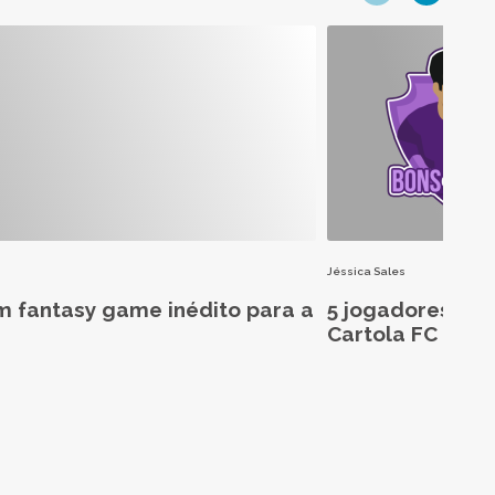
Jéssica Sales
m fantasy game inédito para a
5 jogadores aba
Cartola FC 2026