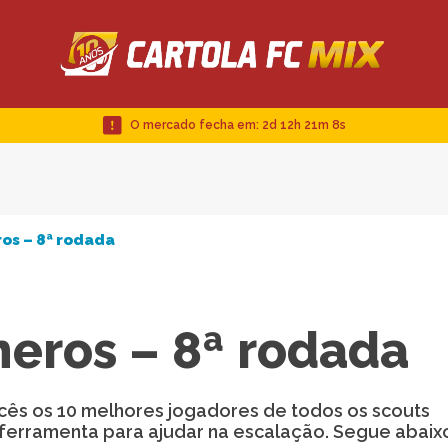
O mercado fecha em:
2d 12h 21m 8s
os – 8ª rodada
eros – 8ª rodada
ocês os 10 melhores jogadores de todos os scouts
erramenta para ajudar na escalação. Segue abaix