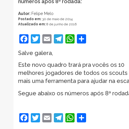
números após 8ª rodada:
Autor:
Felipe Melo
Postado em:
30 de maio de 2014
Atualizado em:
8 de junho de 2016
Facebook
Twitter
Email
Telegram
WhatsApp
Share
Salve galera,
Este novo quadro trará pra vocês os 10
melhores jogadores de todos os scout
mais uma ferramenta para ajudar na esca
Segue abaixo os números após 8ª rodad
Facebook
Twitter
Email
Telegram
WhatsApp
Share