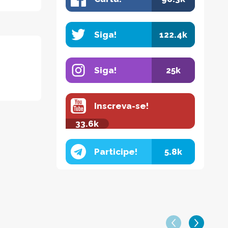
Siga!
122.4k
Siga!
25k
Inscreva-se!
33.6k
Participe!
5.8k