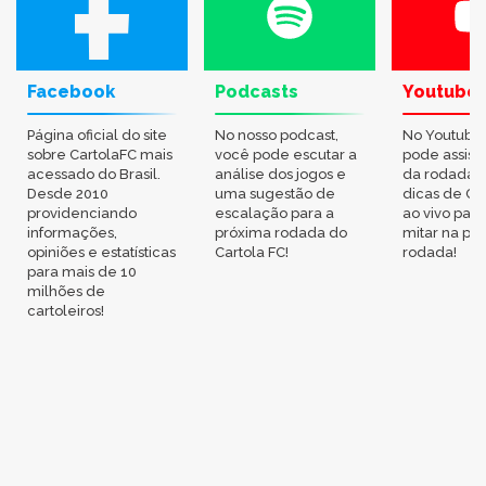
Facebook
Podcasts
Youtube
Página oficial do site
No nosso podcast,
No Youtube
sobre CartolaFC mais
você pode escutar a
pode assisti
acessado do Brasil.
análise dos jogos e
da rodada,
Desde 2010
uma sugestão de
dicas de Ca
providenciando
escalação para a
ao vivo par
informações,
próxima rodada do
mitar na pr
opiniões e estatísticas
Cartola FC!
rodada!
para mais de 10
milhões de
cartoleiros!