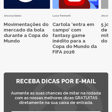
Jéssica Sales
Luca Tremonti
Jéssica 
Movimentações do
Cartola ‘entra em
5 jo
mercado da bola
campo’ com
de C
durante a Copa do
fantasy game
mita
Mundo
inédito para a
do C
Copa do Mundo da
FIFA 2026
RECEBA DICAS POR E-MAIL
Aumente as suas chances de mitar na rodada
com as nossas melhores dicas GRATUITAS
diretamente na sua caixa de entrada.