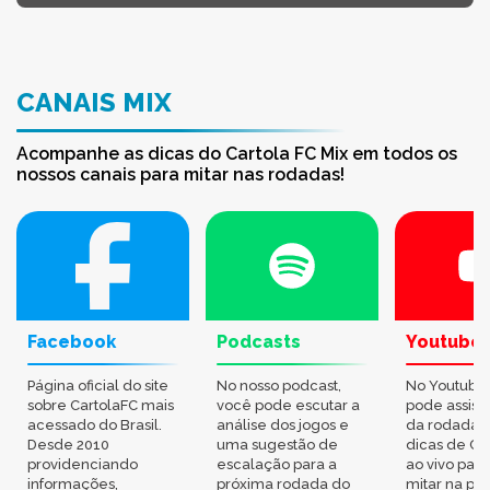
CANAIS MIX
Acompanhe as dicas do Cartola FC Mix em todos os
nossos canais para mitar nas rodadas!
Facebook
Podcasts
Youtube
Página oficial do site
No nosso podcast,
No Youtube
sobre CartolaFC mais
você pode escutar a
pode assisti
acessado do Brasil.
análise dos jogos e
da rodada,
Desde 2010
uma sugestão de
dicas de Ca
providenciando
escalação para a
ao vivo par
informações,
próxima rodada do
mitar na pr