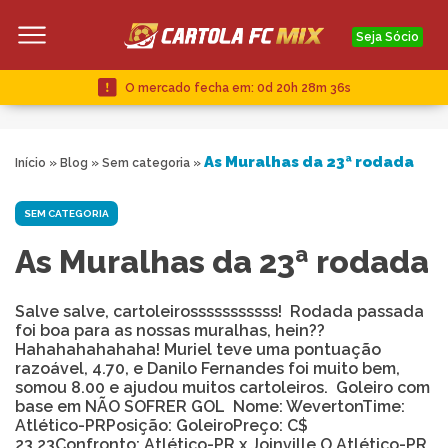
Seja Sócio
O mercado fecha em:
0d 20h 28m 35s
As Muralhas da 23ª rodada
Início
»
Blog
»
Sem categoria
»
SEM CATEGORIA
As Muralhas da 23ª rodada
Salve salve, cartoleirosssssssssss! Rodada passada
foi boa para as nossas muralhas, hein??
Hahahahahahaha! Muriel teve uma pontuação
razoável, 4.70, e Danilo Fernandes foi muito bem,
somou 8.00 e ajudou muitos cartoleiros. Goleiro com
base em NÃO SOFRER GOL Nome: WevertonTime:
Atlético-PRPosição: GoleiroPreço: C$
23.23Confronto: Atlético-PR x Joinville O Atlético-PR