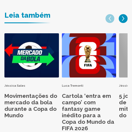
Leia também
Jéssica Sales
Luca Tremonti
Jéssica 
Movimentações do
Cartola ‘entra em
5 jo
mercado da bola
campo’ com
de C
durante a Copa do
fantasy game
mita
Mundo
inédito para a
do C
Copa do Mundo da
FIFA 2026