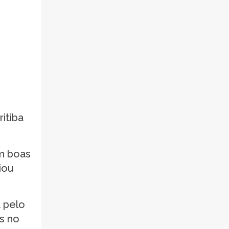
itiba
om boas
iou
á pelo
s no