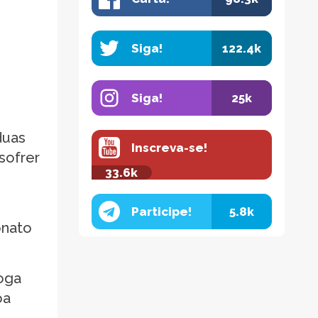
Siga!
122.4k
Siga!
25k
duas
Inscreva-se!
sofrer
33.6k
Participe!
5.8k
onato
Joga
oa