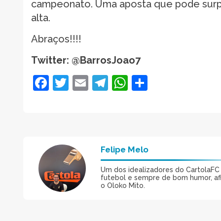
campeonato. Uma aposta que pode surp
alta.
Abraços!!!!
Twitter: @BarrosJoao7
Facebook
Twitter
Email
Telegram
WhatsApp
Share
Felipe Melo
Um dos idealizadores do CartolaFC M
futebol e sempre de bom humor, afin
o Oloko Mito.