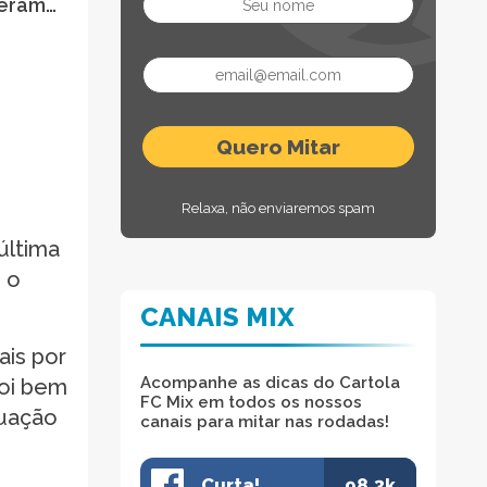
veram…
Relaxa, não enviaremos spam
última
i o
CANAIS MIX
ais por
Acompanhe as dicas do Cartola
foi bem
FC Mix em todos os nossos
tuação
canais para mitar nas rodadas!
Curta!
98.3k