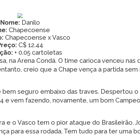
Nome:
Danilo
me:
Chapecoense
:
Chapecoense x Vasco
Preço:
C$ 12.44
ação:
+ 0.05 cartoletas
a, na Arena Condá. O time carioca venceu nas 
entanto, creio que a Chape vença a partida sem 
 bem seguro embaixo das traves. Despertou o
 2014 e vem fazendo, novamente, um bom Campe
a e o Vasco tem o pior ataque do Brasileirão. 
nça para essa rodada. Tem tudo para ter uma b