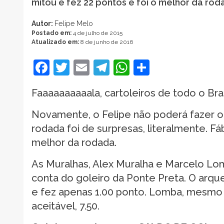
mitou e fez 22 pontos e foi o melhor da ro
Autor:
Felipe Melo
Postado em:
4 de julho de 2015
Atualizado em:
8 de junho de 2016
Facebook
Twitter
Email
Telegram
WhatsApp
Share
Faaaaaaaaaala, cartoleiros de todo o Bra
Novamente, o Felipe não poderá fazer o 
rodada foi de surpresas, literalmente. Fá
melhor da rodada.
As Muralhas, Alex Muralha e Marcelo L
conta do goleiro da Ponte Preta. O arqu
e fez apenas 1.00 ponto. Lomba, mesmo 
aceitável, 7.50.