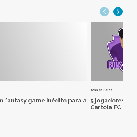
Jéssica Sales
m fantasy game inédito para a
5 jogadores aba
Cartola FC 2026