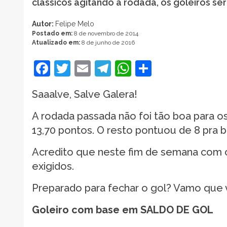
clássicos agitando a rodada, os goleiros se
Autor:
Felipe Melo
Postado em:
8 de novembro de 2014
Atualizado em:
8 de junho de 2016
Facebook
Twitter
Email
Telegram
WhatsApp
Share
Saaalve, Salve Galera!
A rodada passada não foi tão boa para os
13,70 pontos. O resto pontuou de 8 pra b
Acredito que neste fim de semana com os
exigidos.
Preparado para fechar o gol? Vamo que
Goleiro com base em SALDO DE GOL