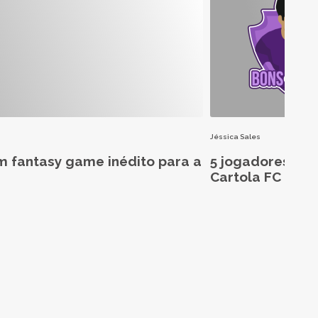
Jéssica Sales
m fantasy game inédito para a
5 jogadores aba
Cartola FC 2026