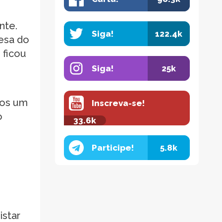
nte.
Siga!
122.4k
esa do
 ficou
Siga!
25k
mos um
Inscreva-se!
o
33.6k
Participe!
5.8k
istar