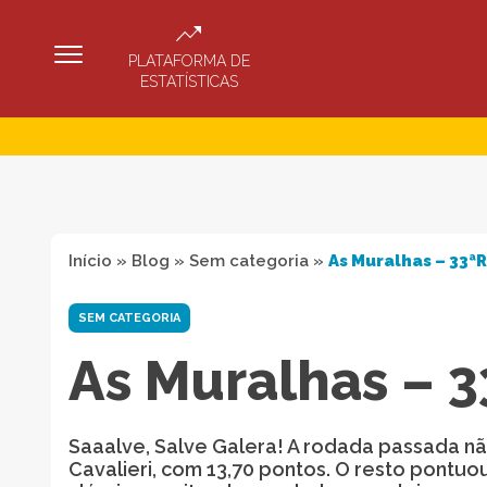
PLATAFORMA DE
ESTATÍSTICAS
Início
»
Blog
»
Sem categoria
»
As Muralhas – 33ªR
SEM CATEGORIA
As Muralhas – 3
Saaalve, Salve Galera! A rodada passada não
Cavalieri, com 13,70 pontos. O resto pontuo