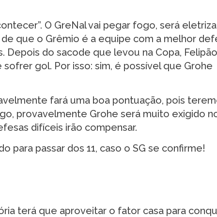
ontecer”. O GreNal vai pegar fogo, será eletriza
o de que o Grêmio é a equipe com a melhor def
. Depois do sacode que levou na Copa, Felipão
ofrer gol. Por isso: sim, é possível que Grohe
avelmente fará uma boa pontuação, pois tere
go, provavelmente Grohe será muito exigido n
efesas difíceis irão compensar.
do para passar dos 11, caso o SG se confirme!
ia terá que aproveitar o fator casa para conqu