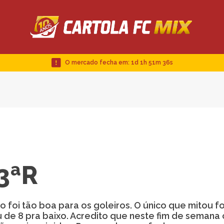
O mercado fecha em:
1d 1h 51m 35s
3ªR
 foi tão boa para os goleiros. O único que mitou f
u de 8 pra baixo. Acredito que neste fim de semana