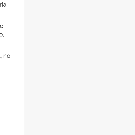
ia,
ão
o,
, no