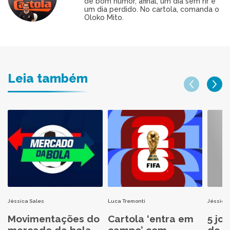
de bom humor, afinal, um dia sem rir é
um dia perdido. No cartola, comanda o
Oloko Mito.
Leia também
Jéssica Sales
Luca Tremonti
Jéssica 
Movimentações do
Cartola ‘entra em
5 jo
mercado da bola
campo’ com
de C