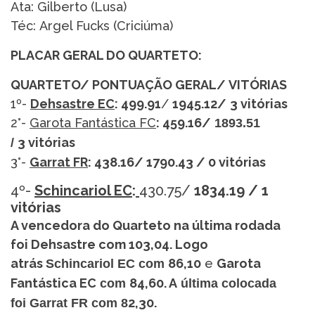
Ata: Gilberto (Lusa)
Téc: Argel Fucks (Criciúma)
PLACAR GERAL DO QUARTETO:
QUARTETO/ PONTUAÇÃO GERAL/ VITÓRIAS
1º-
Dehsastre EC
: 499.91
/
1945.12/
3
vitórias
2°-
Garota Fantástica FC
: 459.16
/
1893.51
3 vitórias
/
3°-
Garrat FR
: 438.16/
1790.43 / 0 vitórias
4º-
Schincariol EC
:
430.75/
1834.19 / 1
vitórias
A vencedora do Quarteto na última rodada
foi Dehsastre com 103,04
. Logo
atrás
86,10
e
Garota
Schincariol EC com
Fantástica EC
84,60. A
com
última colocada
2,30.
foi
Garrat FR
com 8