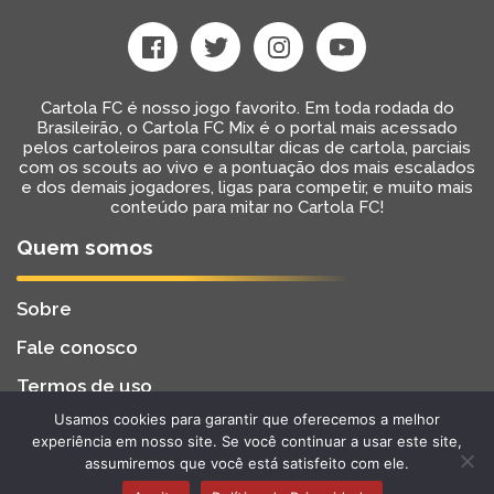
Cartola FC é nosso jogo favorito. Em toda rodada do
Brasileirão, o Cartola FC Mix é o portal mais acessado
pelos cartoleiros para consultar dicas de cartola, parciais
com os scouts ao vivo e a pontuação dos mais escalados
e dos demais jogadores, ligas para competir, e muito mais
conteúdo para mitar no Cartola FC!
Quem somos
Sobre
Fale conosco
Termos de uso
Usamos cookies para garantir que oferecemos a melhor
Cartola FC Mix
Desenvolvido por
BW2 Tecnologia
experiência em nosso site. Se você continuar a usar este site,
2022 - Todos os Direitos Reservados
assumiremos que você está satisfeito com ele.