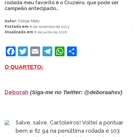
rodada meu favorito é o Cruzeiro, que pode ser
campeão antecipado…
Autor:
Felipe Melo
Postado em:
8 de novembro de 2013
Atualizado em:
8 de junho de 2016
Facebook
Twitter
Email
Telegram
WhatsApp
Share
O QUARTETO:
Deborah
(Siga-me no Twitter: @deboraahsv)
Salve, salve, Cartoleiros! Voltei a pontuar
bem e fiz 94 na penúltima rodada e 103