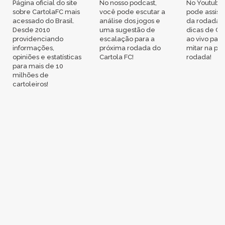
Página oficial do site
No nosso podcast,
No Youtube
sobre CartolaFC mais
você pode escutar a
pode assisti
acessado do Brasil.
análise dos jogos e
da rodada,
Desde 2010
uma sugestão de
dicas de Ca
providenciando
escalação para a
ao vivo par
informações,
próxima rodada do
mitar na pr
opiniões e estatísticas
Cartola FC!
rodada!
para mais de 10
milhões de
cartoleiros!