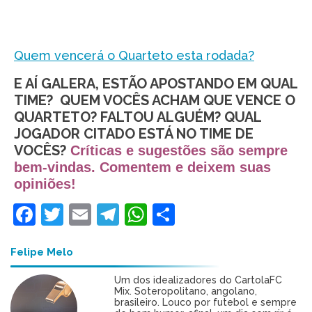
Quem vencerá o Quarteto esta rodada?
E AÍ GALERA, ESTÃO APOSTANDO EM QUAL
TIME? QUEM VOCÊS ACHAM QUE VENCE O
QUARTETO? FALTOU ALGUÉM? QUAL
JOGADOR CITADO ESTÁ NO TIME DE
VOCÊS?
Críticas e sugestões são sempre
bem-vindas.
Comentem e deixem suas
opiniões!
Facebook
Twitter
Email
Telegram
WhatsApp
Share
Felipe Melo
Um dos idealizadores do CartolaFC
Mix. Soteropolitano, angolano,
brasileiro. Louco por futebol e sempre