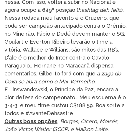
nessa. Com isso, voltei a subir no Nacional e
agora ocupo a 649º posição (
hashtag deh feliz
).
Nessa rodada meu favorito é o Cruzeiro, que
pode ser campeão antecipado contra o Grêmio,
no Mineirão. Fábio e Dedé devem manter o SG;
Goulart e Éverton Ribeiro levarão o time a
vitória. Wallace e Willians, são mitos das RB’s.
D’ale é o melhor do Inter contra o Cavalo
Paraguaio… Hernane no Maracanã dispensa
comentários. Gilberto fará com que
a zaga do
Coxa se abra como o Mar Vermelho
.
E Linswandowski, o Príncipe da Paz, encara a
pior defesa do campeonato… Meu esquema é o
3-4-3, e meu time custou C$188,59. Boa sorte a
todos e #AvanteDehsastre
Outras boas opções
:
Borges, Cícero, Moisés,
João Victor, Walter (SCCP) e Maikon Leite.