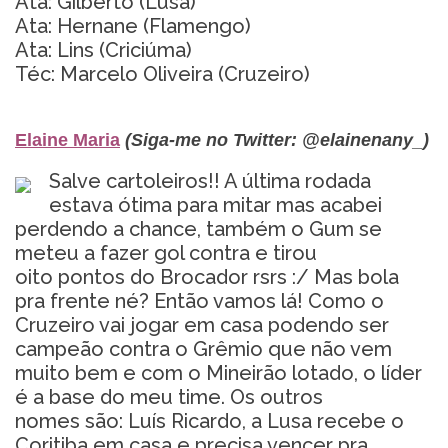
Ata: Gilberto (Lusa)
Ata:
Hernane (Flamengo)
Ata: Lins (Criciúma)
Téc: Marcelo Oliveira (Cruzeiro)
Elaine Maria
(Siga-me no Twitter: @elainenany_)
Salve cartoleiros!! A última rodada
estava ótima para mitar mas acabei
perdendo a chance, também o Gum se
meteu a fazer gol contra e tirou
oito pontos do Brocador rsrs :/ Mas bola
pra frente né? Então vamos lá! Como o
Cruzeiro vai jogar em casa podendo ser
campeão contra o Grêmio que não vem
muito bem e com o Mineirão lotado, o líder
é a base do meu time. Os outros
nomes são: Luís Ricardo, a Lusa recebe o
Coritiba em casa e precisa vencer pra