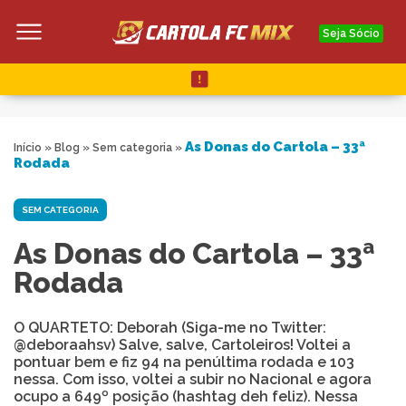
Seja Sócio
As Donas do Cartola – 33ª
Início
»
Blog
»
Sem categoria
»
Rodada
SEM CATEGORIA
As Donas do Cartola – 33ª
Rodada
O QUARTETO: Deborah (Siga-me no Twitter:
@deboraahsv) Salve, salve, Cartoleiros! Voltei a
pontuar bem e fiz 94 na penúltima rodada e 103
nessa. Com isso, voltei a subir no Nacional e agora
ocupo a 649º posição (hashtag deh feliz). Nessa