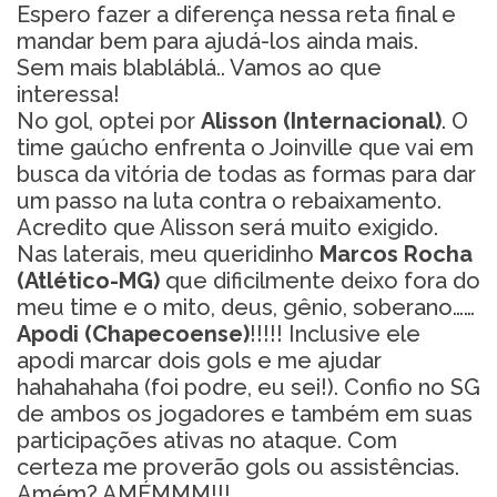
Espero fazer a diferença nessa reta final e
mandar bem para ajudá-los ainda mais.
Sem mais blabláblá.. Vamos ao que
interessa!
No gol, optei por
Alisson (Internacional)
. O
time gaúcho enfrenta o Joinville que vai em
busca da vitória de todas as formas para dar
um passo na luta contra o rebaixamento.
Acredito que Alisson será muito exigido.
Nas laterais, meu queridinho
Marcos Rocha
(Atlético-MG)
que dificilmente deixo fora do
meu time e o mito, deus, gênio, soberano……
Apodi (Chapecoense)
!!!!! Inclusive ele
apodi marcar dois gols e me ajudar
hahahahaha (foi podre, eu sei!). Confio no SG
de ambos os jogadores e também em suas
participações ativas no ataque. Com
certeza me proverão gols ou assistências.
Amém? AMÉMMM!!!