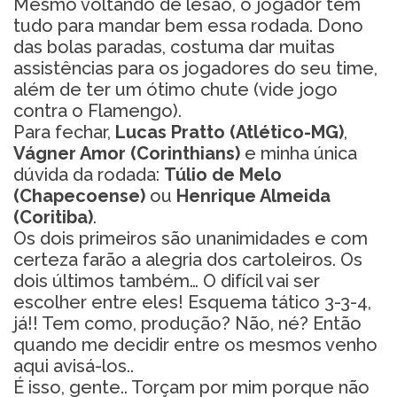
Mesmo voltando de lesão, o jogador tem
tudo para mandar bem essa rodada. Dono
das bolas paradas, costuma dar muitas
assistências para os jogadores do seu time,
além de ter um ótimo chute (vide jogo
contra o Flamengo).
Para fechar,
Lucas Pratto (Atlético-MG)
,
Vágner Amor (Corinthians)
e minha única
dúvida da rodada:
Túlio de Melo
(Chapecoense)
ou
Henrique Almeida
(Coritiba)
.
Os dois primeiros são unanimidades e com
certeza farão a alegria dos cartoleiros. Os
dois últimos também… O difícil vai ser
escolher entre eles! Esquema tático 3-3-4,
já!! Tem como, produção? Não, né? Então
quando me decidir entre os mesmos venho
aqui avisá-los..
É isso, gente.. Torçam por mim porque não