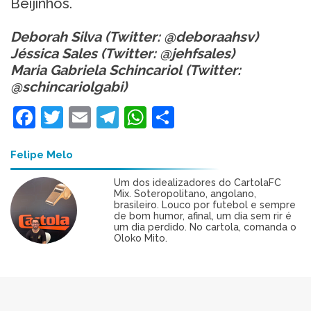
Beijinhos.
Deborah Silva (Twitter: @deboraahsv)
Jéssica Sales (Twitter: @jehfsales)
Maria Gabriela Schincariol (Twitter:
@schincariolgabi)
Facebook
Twitter
Email
Telegram
WhatsApp
Share
Felipe Melo
Um dos idealizadores do CartolaFC
Mix. Soteropolitano, angolano,
brasileiro. Louco por futebol e sempre
de bom humor, afinal, um dia sem rir é
um dia perdido. No cartola, comanda o
Oloko Mito.