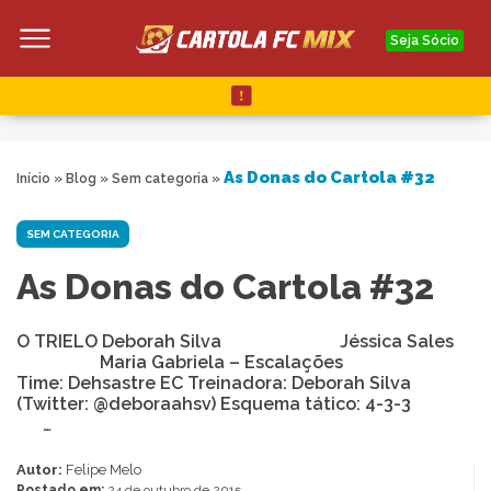
Seja Sócio
As Donas do Cartola #32
Início
»
Blog
»
Sem categoria
»
SEM CATEGORIA
As Donas do Cartola #32
O TRIELO Deborah Silva Jéssica Sales
Maria Gabriela – Escalações
Time: Dehsastre EC Treinadora: Deborah Silva
(Twitter: @deboraahsv) Esquema tático: 4-3-3
…
Autor:
Felipe Melo
Postado em:
24 de outubro de 2015