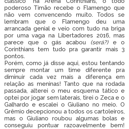
clássico” na Arena Corinthians, o todo
poderoso Timão recebe o Flamengo que
não vem convencendo muito. Todos se
lembram que o Flamengo deu uma
arrancada genial e veio com tudo na briga
por uma vaga na Libertadores 2016, mas
parece que o gás acabou
(será?)
e o
Corinthians tem tudo pra garantir mais 3
pontos.
Porém, como já disse aqui, estou tentando
sempre montar um time diferente pra
diminuir cada vez mais a diferença em
relação as meninas! Tanto que na rodada
passada, alterei o meu esquema tático e
optei por jogar sem laterais, tirei o Zeca e o
Galhardo e escalei o Giuliano no meio. O
Grêmio decepcionou a todos os cartoleiros,
mas o Giuliano roubou algumas bolas e
conseguiu pontuar razoavelmente bem!