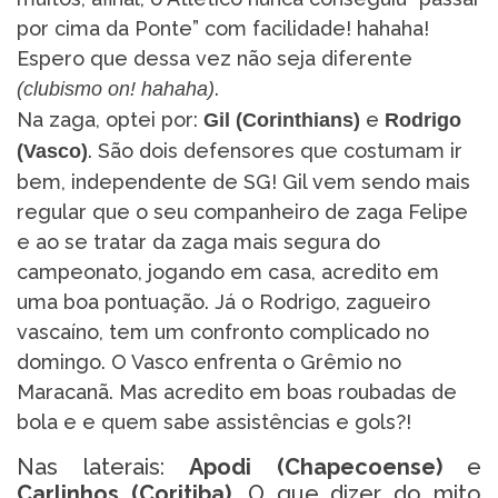
por cima da Ponte” com facilidade! hahaha!
Espero que dessa vez não seja diferente
.
(clubismo on! hahaha)
Na zaga, optei por:
e
Gil (Corinthians)
Rodrigo
. São dois defensores que costumam ir
(Vasco)
bem, independente de SG! Gil vem sendo mais
regular que o seu companheiro de zaga Felipe
e ao se tratar da zaga mais segura do
campeonato, jogando em casa, acredito em
uma boa pontuação. Já o Rodrigo, zagueiro
vascaíno, tem um confronto complicado no
domingo. O Vasco enfrenta o Grêmio no
Maracanã. Mas acredito em boas roubadas de
bola e e quem sabe assistências e gols?!
Nas laterais:
Apodi (Chapecoense)
e
Carlinhos (Coritiba)
. O que dizer do mito