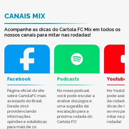
CANAIS MIX
Acompanhe as dicas do Cartola FC Mix em todos os
nossos canais para mitar nas rodadas!
Facebook
Podcasts
Youtube
Página oficial do site
No nosso podcast,
No Youtube
sobre CartolaFC mais
você pode escutar a
pode assisti
acessado do Brasil.
análise dos jogos e
da rodada,
Desde 2010
uma sugestão de
dicas de Ca
providenciando
escalação para a
ao vivo par
informações,
próxima rodada do
mitar na pr
opiniões e estatísticas
Cartola FC!
rodada!
para mais de 10