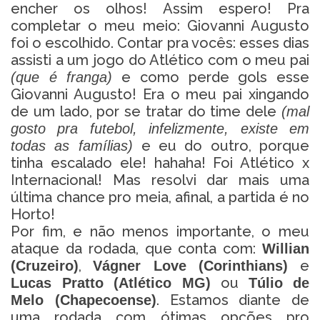
encher os olhos! Assim espero! Pra
completar o meu meio: Giovanni Augusto
foi o escolhido. Contar pra vocês: esses dias
assisti a um jogo do Atlético com o meu pai
e como perde gols esse
(que é franga)
Giovanni Augusto! Era o meu pai xingando
de um lado, por se tratar do time dele
(mal
gosto pra futebol, infelizmente, existe em
e eu do outro, porque
todas as famílias)
tinha escalado ele! hahaha! Foi Atlético x
Internacional! Mas resolvi dar mais uma
última chance pro meia, afinal, a partida é no
Horto!
Por fim, e não menos importante, o meu
ataque da rodada, que conta com:
Willian
,
e
(Cruzeiro)
Vágner Love (Corinthians)
ou
Lucas Pratto (Atlético MG)
Túlio de
. Estamos diante de
Melo (Chapecoense)
uma rodada com ótimas opções pro