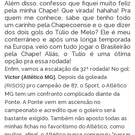
Além disso, confesso que fiquei muito feliz
pela minha Chape! Que virada! hahaha! Pra
quem me conhece, sabe que tenho todo
um carinho pela Chapecoense e o que dizer
dos dois gols do Túlio de Melo? Ele é meu
conterrâneo e após uma longa temporada
na Europa, veio com tudo jogar o Brasileirão
pela Chape! Aliás, o Tulio é uma ótima
opção pra essa rodada!
Enfim, vamos a escalação da 32ª rodada! No gol:
. Depois da goleada
Victor (Atlético MG)
pro campeão de 87, o Sport, o Atlético
(RISOS)
MG tem um confronto complicado diante da
Ponte. A Ponte vem em ascensão no
campeonato e acredito que o goleiro será
bastante exigido. Também não aposto todas as
minhas fichas no favoritismo do Atlético, como
muitos, afinal, o Atlético nunca conseguiu “passar