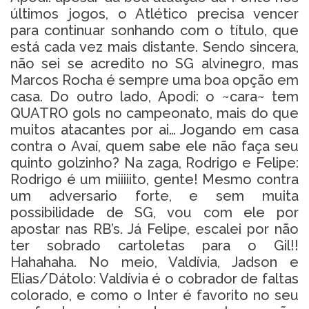
últimos jogos, o Atlético precisa vencer
para continuar sonhando com o título, que
está cada vez mais distante. Sendo sincera,
não sei se acredito no SG alvinegro, mas
Marcos Rocha é sempre uma boa opção em
casa. Do outro lado, Apodi: o ~cara~ tem
QUATRO gols no campeonato, mais do que
muitos atacantes por ai… Jogando em casa
contra o Avaí, quem sabe ele não faça seu
quinto golzinho? Na zaga, Rodrigo e Felipe:
Rodrigo é um miiiiito, gente! Mesmo contra
um adversario forte, e sem muita
possibilidade de SG, vou com ele por
apostar nas RB’s. Já Felipe, escalei por não
ter sobrado cartoletas para o Gil!!
Hahahaha. No meio, Valdívia, Jadson e
Elias/Dátolo: Valdívia é o cobrador de faltas
colorado, e como o Inter é favorito no seu