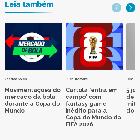
Leia também
Jéssica Sales
Luca Tremonti
Jéssica 
Movimentações do
Cartola ‘entra em
5 jo
mercado da bola
campo’ com
de C
durante a Copa do
fantasy game
mita
Mundo
inédito para a
do C
Copa do Mundo da
FIFA 2026