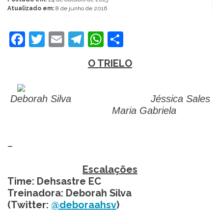
Atualizado em:
8 de junho de 2016
Facebook
Twitter
Email
Telegram
WhatsApp
Share
O TRIELO
Deborah Silva Jéssica Sales
Maria Gabriela
–
Escalações
Time: Dehsastre EC
Treinadora: Deborah Silva
(Twitter:
@deboraahsv
)