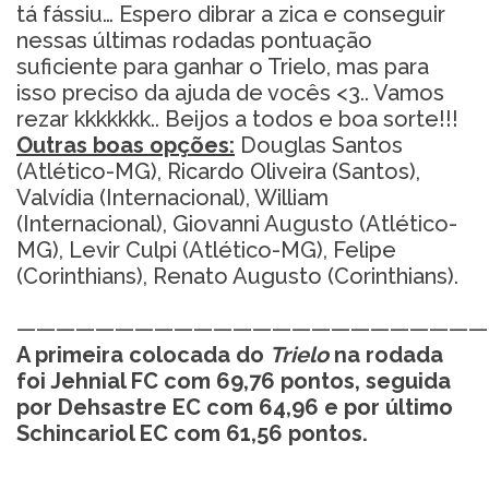
tá fássiu… Espero dibrar a zica e conseguir
nessas últimas rodadas pontuação
suficiente para ganhar o Trielo, mas para
isso preciso da ajuda de vocês <3.. Vamos
rezar kkkkkkk.. Beijos a todos e boa sorte!!!
Outras boas opções:
Douglas Santos
(Atlético-MG), Ricardo Oliveira (Santos),
Valvídia (Internacional), William
(Internacional), Giovanni Augusto (Atlético-
MG), Levir Culpi (Atlético-MG), Felipe
(Corinthians), Renato Augusto (Corinthians).
————————————————————————
A primeira colocada do
Trielo
na rodada
foi
Jehnial FC
com
69,76
pontos,
seguida
por
Dehsastre EC
com
64,96
e por último
Schincariol EC
com
61,56 pontos.