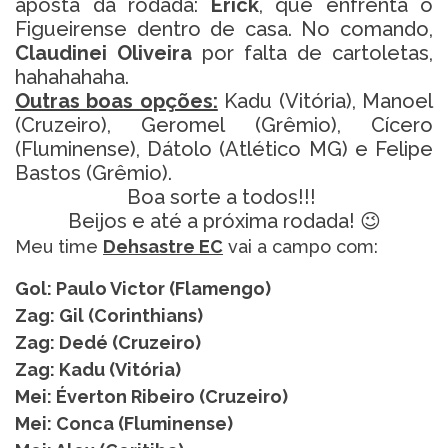
aposta da rodada:
Erick
, que enfrenta o
Figueirense dentro de casa. No comando,
Claudinei Oliveira
por falta de cartoletas,
hahahahaha.
Outras boas opções:
Kadu (Vitória), Manoel
(Cruzeiro), Geromel (Grêmio), Cícero
(Fluminense), Dátolo (Atlético MG) e Felipe
Bastos (Grêmio).
Boa sorte a todos!!!
Beijos e até a próxima rodada! 😉
Meu time
Dehsastre EC
vai a campo com:
Gol: Paulo Victor (Flamengo)
Zag: Gil (Corinthians)
Zag: Dedé (Cruzeiro)
Zag: Kadu (Vitória)
Mei: Éverton Ribeiro (Cruzeiro)
Mei: Conca (Fluminense)