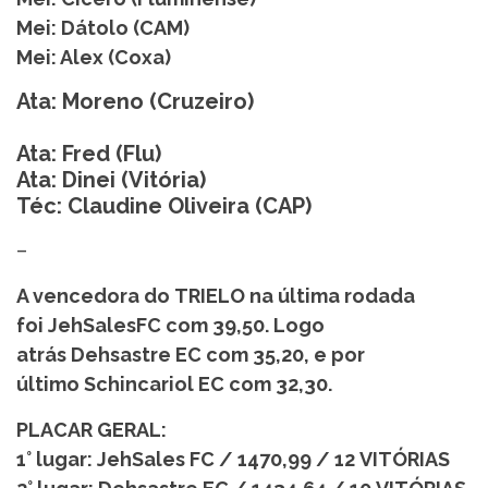
Mei: Dátolo (CAM)
Mei: Alex (Coxa)
Ata: Moreno (Cruzeiro)
Ata: Fred (Flu)
Ata: Dinei (Vitória)
Téc: Claudine Oliveira (CAP)
–
A vencedora do TRIELO na última rodada
foi JehSalesFC com 39,50. Logo
atrás Dehsastre EC com 35,20, e por
último Schincariol EC com 32,30.
PLACAR GERAL:
1° lugar: JehSales FC / 1470,99 / 12 VITÓRIAS