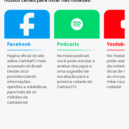
nossos canais para mitar nas rodadas!
Facebook
Podcasts
Youtube
Página oficial do site
No nosso podcast,
No Youtube
sobre CartolaFC mais
você pode escutar a
pode assisti
acessado do Brasil.
análise dos jogos e
da rodada,
Desde 2010
uma sugestão de
dicas de Ca
providenciando
escalação para a
ao vivo par
informações,
próxima rodada do
mitar na pr
opiniões e estatísticas
Cartola FC!
rodada!
para mais de 10
milhões de
cartoleiros!