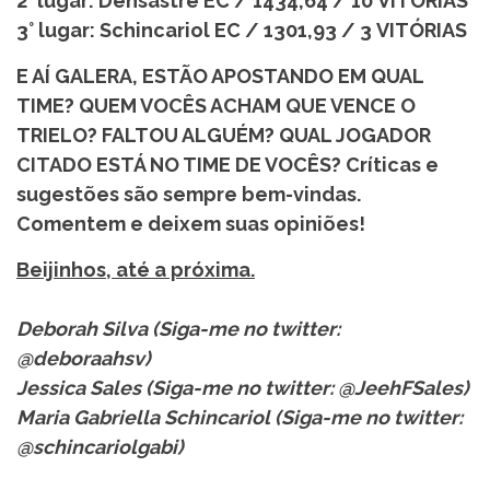
2° lugar: Dehsastre EC / 1434,64 / 10 VITÓRIAS
3° lugar: Schincariol EC / 1301,93 / 3 VITÓRIAS
E AÍ GALERA, ESTÃO APOSTANDO EM QUAL
TIME? QUEM VOCÊS ACHAM QUE VENCE O
TRIELO? FALTOU ALGUÉM? QUAL JOGADOR
CITADO ESTÁ NO TIME DE VOCÊS? Críticas e
sugestões são sempre bem-vindas.
Comentem e deixem suas opiniões!
Beijinhos, até a próxima.
Deborah Silva (Siga-me no twitter:
@deboraahsv)
Jessica Sales (Siga-me no twitter: @JeehFSales)
Maria Gabriella Schincariol (Siga-me no twitter:
@schincariolgabi)