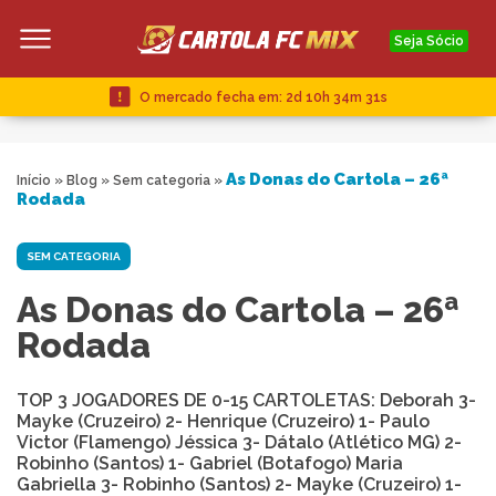
Seja Sócio
O mercado fecha em:
2d 10h 34m 30s
As Donas do Cartola – 26ª
Início
»
Blog
»
Sem categoria
»
Rodada
SEM CATEGORIA
As Donas do Cartola – 26ª
Rodada
TOP 3 JOGADORES DE 0-15 CARTOLETAS: Deborah 3-
Mayke (Cruzeiro) 2- Henrique (Cruzeiro) 1- Paulo
Victor (Flamengo) Jéssica 3- Dátalo (Atlético MG) 2-
Robinho (Santos) 1- Gabriel (Botafogo) Maria
Gabriella 3- Robinho (Santos) 2- Mayke (Cruzeiro) 1-