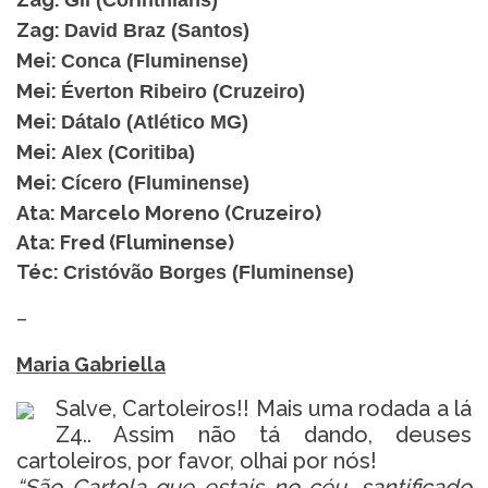
Gil (Corinthians)
Zag:
David Braz (Santos)
Mei:
Conca (Fluminense)
Mei:
Éverton Ribeiro (Cruzeiro)
Mei:
Dátalo (Atlético MG)
Mei:
Alex (Coritiba)
Mei:
Cícero (Fluminense)
Ata: Marcelo Moreno (Cruzeiro)
Ata: Fred (Fluminense)
Téc:
Cristóvão Borges (Fluminense)
–
Maria Gabriella
Salve, Cartoleiros!! Mais uma rodada a lá
Z4.. Assim não tá dando, deuses
cartoleiros, por favor, olhai por nós!
“São Cartola que estais no céu, santificado