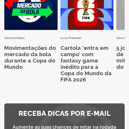
Jéssica Sales
Luca Tremonti
Jéssica 
Movimentações do
Cartola ‘entra em
5 jo
mercado da bola
campo’ com
de C
durante a Copa do
fantasy game
mita
Mundo
inédito para a
do C
Copa do Mundo da
FIFA 2026
RECEBA DICAS POR E-MAIL
Aumente as suas chances de mitar na rodada