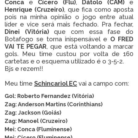
Conca
e
Cícero (Flu)
,
Dátolo (CAM)
e
Henrique (Cruzeiro)
, que fica como aposta
pois na minha opinião o jogo entre atual
líder e vice será mais fechado. Pra fechar,
Dinei (Vitória)
que com essa fase do
Botafogo se torna inispensável e
O FRED
VAI TE PEGAR
, que está voltando a marcar
gols. Meu time custou por volta de 160
cartetas e o esquema utilizado é o 3-5-2.
Bjs e rezem!!
Meu time
Schincariol EC
vai a campo com:
Gol: Roberto Fernandez (Vitória)
Zag: Anderson Martins (Corinthians)
Zag: Jackson (Goiás)
Zag: Manoel (Cruzeiro)
Mei: Conca (Fluminense)
Mei: Cícero (Fluminense)