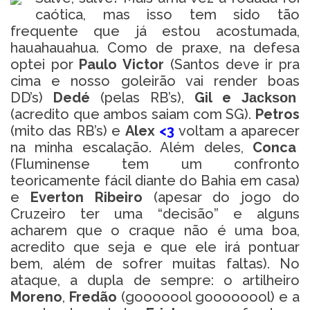
caótica, mas isso tem sido tão
frequente que já estou acostumada,
hauahauahua. Como de praxe, na defesa
optei por
Paulo Victor
(Santos deve ir pra
cima e nosso goleirão vai render boas
DD’s)
Dedé
(pelas RB’s),
Gil e
Jackson
(acredito que ambos saiam com SG).
Petros
(mito das RB’s) e
Alex
<3
voltam a aparecer
na minha escalação. Além deles,
Conca
(Fluminense tem um confronto
teoricamente fácil diante do Bahia em casa)
e
Everton Ribeiro
(apesar do jogo do
Cruzeiro ter uma “decisão” e alguns
acharem que o craque não é uma boa,
acredito que seja e que ele irá pontuar
bem, além de sofrer muitas faltas). No
ataque, a dupla de sempre: o artilheiro
Moreno
,
Fredão
(gooooool goooooool) e a