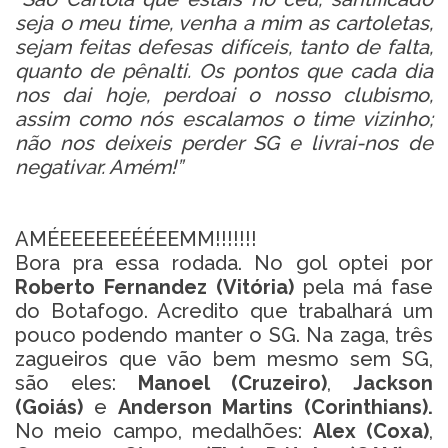
seja o meu time, venha a mim as cartoletas,
sejam feitas defesas difíceis, tanto de falta,
quanto de pênalti. Os pontos que cada dia
nos dai hoje, perdoai o nosso clubismo,
assim como nós escalamos o time vizinho;
não nos deixeis perder SG e livrai-nos de
negativar. Amém!”
AMÉEEEEEEÉÉEEMM!!!!!!!
Bora pra essa rodada. No gol optei por
Roberto Fernandez (Vitória)
pela má fase
do Botafogo. Acredito que trabalhará um
pouco podendo manter o SG. Na zaga, três
zagueiros que vão bem mesmo sem SG,
são eles:
Manoel (Cruzeiro)
,
Jackson
(Goiás)
e
Anderson Martins (Corinthians).
No meio campo, medalhões:
Alex (Coxa)
,