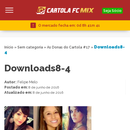
Seja Sócio
O mercado fecha em:
0d 8h 41m 3s
Downloads8-
Início
»
Sem categoria
»
As Donas do Cartola #17
»
4
Downloads8-4
Autor:
Felipe Melo
Postado em:
8 de junho de 2016
Atualizado em:
8 de junho de 2016