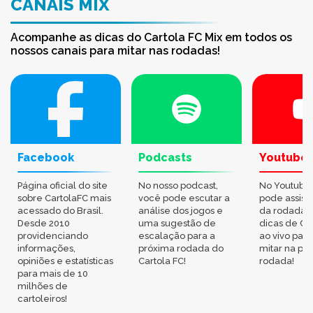
CANAIS MIX
Acompanhe as dicas do Cartola FC Mix em todos os
nossos canais para mitar nas rodadas!
Facebook
Podcasts
Youtube
Página oficial do site
No nosso podcast,
No Youtube
sobre CartolaFC mais
você pode escutar a
pode assisti
acessado do Brasil.
análise dos jogos e
da rodada,
Desde 2010
uma sugestão de
dicas de Ca
providenciando
escalação para a
ao vivo par
informações,
próxima rodada do
mitar na pr
opiniões e estatísticas
Cartola FC!
rodada!
para mais de 10
milhões de
cartoleiros!