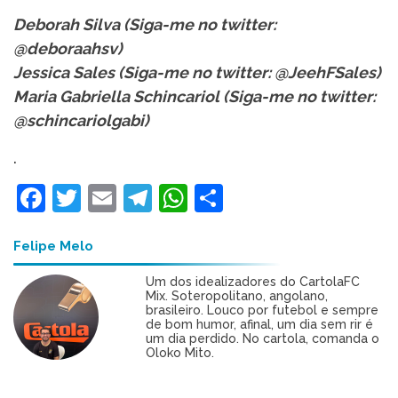
Deborah Silva (Siga-me no twitter:
@deboraahsv)
Jessica Sales (Siga-me no twitter: @JeehFSales)
Maria Gabriella Schincariol (Siga-me no twitter:
@schincariolgabi)
.
Facebook
Twitter
Email
Telegram
WhatsApp
Share
Felipe Melo
Um dos idealizadores do CartolaFC
Mix. Soteropolitano, angolano,
brasileiro. Louco por futebol e sempre
de bom humor, afinal, um dia sem rir é
um dia perdido. No cartola, comanda o
Oloko Mito.