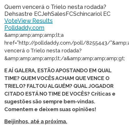
Quem vencerá o Trielo nesta rodada?
Dehsastre ECJehSalesFCSchincariol EC
Vote
View Results
Polldaddy.com
&amp;amp;amp;amp;lt;a
href=”http://polldaddy.com/poll/8255443/”&am
vencerá o Trielo nesta rodada?
&amp;amp;amp;amp;lt;/a&amp;amp;amp;amp;gt;
E AÍ GALERA, ESTÃO APOSTANDO EM QUAL
TIME? QUEM VOCÊS ACHAM QUE VENCE O
TRIELO? FALTOU ALGUÉM? QUAL JOGADOR
CITADO ESTÁ NO TIME DE VOCÊS? Críticas e
sugestões são sempre bem-vindas.
Comentem e deixem suas opiniões!
Beijinhos, até a próxima.