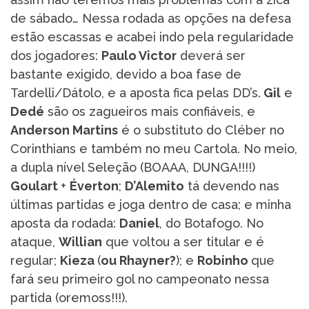
de sábado… Nessa rodada as opções na defesa
estão escassas e acabei indo pela regularidade
dos jogadores:
Paulo Victor
deverá ser
bastante exigido, devido a boa fase de
Tardelli/Dátolo, e a aposta fica pelas DD’s.
Gil
e
Dedé
são os zagueiros mais confiáveis, e
Anderson Martins
é o substituto do Cléber no
Corinthians e também no meu Cartola. No meio,
a dupla nível Seleção (BOAAA, DUNGA!!!!)
Goulart
+
Éverton
;
D’Alemito
tá devendo nas
últimas partidas e joga dentro de casa; e minha
aposta da rodada:
Daniel
, do Botafogo. No
ataque,
Willian
que voltou a ser titular e é
regular;
Kieza
(
ou Rhayner?
); e
Robinho
que
fará seu primeiro gol no campeonato nessa
partida (oremoss!!!).