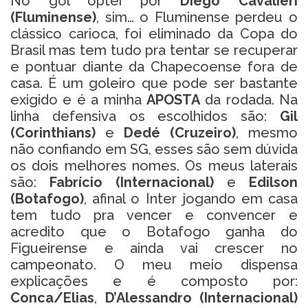
No gol optei por
Diego Cavalieri
(Fluminense)
, sim… o Fluminense perdeu o
clássico carioca, foi eliminado da Copa do
Brasil mas tem tudo pra tentar se recuperar
e pontuar diante da Chapecoense fora de
casa. É um goleiro que pode ser bastante
exigido e é a minha
APOSTA
da rodada. Na
linha defensiva os escolhidos são:
Gil
(Corinthians)
e
Dedé (Cruzeiro)
, mesmo
não confiando em SG, esses são sem dúvida
os dois melhores nomes. Os meus laterais
são:
Fabrício (Internacional)
e
Edilson
(Botafogo)
, afinal o Inter jogando em casa
tem tudo pra vencer e convencer e
acredito que o Botafogo ganha do
Figueirense e ainda vai crescer no
campeonato. O meu meio dispensa
explicações e é composto por:
Conca/Elias
,
D’Alessandro (Internacional)