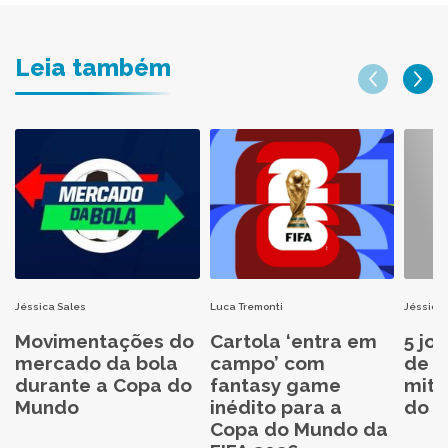
Leia também
Jéssica Sales
Luca Tremonti
Jéssica 
Movimentações do
Cartola ‘entra em
5 jo
mercado da bola
campo’ com
de C
durante a Copa do
fantasy game
mita
Mundo
inédito para a
do C
Copa do Mundo da