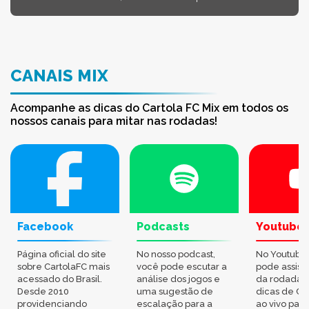
CANAIS MIX
Acompanhe as dicas do Cartola FC Mix em todos os
nossos canais para mitar nas rodadas!
Facebook
Podcasts
Youtube
Página oficial do site
No nosso podcast,
No Youtube
sobre CartolaFC mais
você pode escutar a
pode assisti
acessado do Brasil.
análise dos jogos e
da rodada,
Desde 2010
uma sugestão de
dicas de Ca
providenciando
escalação para a
ao vivo par