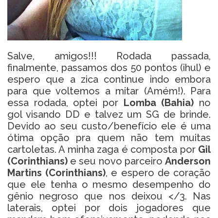
Salve, amigos!!! Rodada passada,
finalmente, passamos dos 50 pontos (ihul) e
espero que a zica continue indo embora
para que voltemos a mitar (Amém!). Para
essa rodada, optei por
Lomba (Bahia)
no
gol visando DD e talvez um SG de brinde.
Devido ao seu custo/benefício ele é uma
ótima opção pra quem não tem muitas
cartoletas. A minha zaga é composta por
Gil
(Corinthians)
e seu novo parceiro
Anderson
Martins (Corinthians)
, e espero de coração
que ele tenha o mesmo desempenho do
gênio negroso que nos deixou </3. Nas
laterais, optei por dois jogadores que