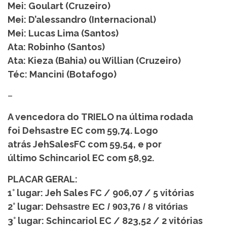
Mei: Goulart (Cruzeiro)
Mei: D’alessandro (Internacional)
Mei: Lucas Lima (Santos)
Ata: Robinho (Santos)
Ata: Kieza (Bahia) ou Willian (Cruzeiro)
Téc: Mancini (Botafogo)
–
A vencedora do TRIELO na última rodada
foi Dehsastre EC com 59,74. Logo
atrás JehSalesFC com 59,54, e por
último Schincariol EC com 58,92.
PLACAR GERAL:
1° lugar: Jeh Sales FC / 906,07 / 5 vitórias
2° lugar:
Dehsastre EC
/ 903,76 / 8 vitórias
3° lugar: Schincariol EC / 823,52 / 2 vitórias