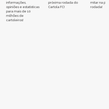
informações,
próxima rodada do
mitar na pr
opiniões e estatísticas
Cartola FC!
rodada!
para mais de 10
milhões de
cartoleiros!