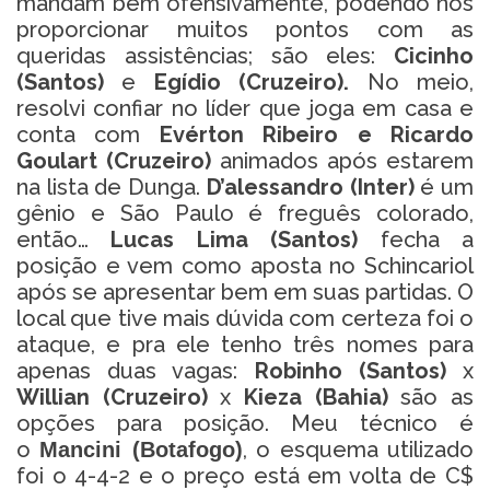
mandam bem ofensivamente, podendo nos
proporcionar muitos pontos com as
queridas assistências; são eles:
Cicinho
(Santos)
e
Egídio (Cruzeiro).
No meio,
resolvi confiar no líder que joga em casa e
conta com
Evérton Ribeiro e Ricardo
Goulart (Cruzeiro)
animados após estarem
na lista de Dunga.
D’alessandro (Inter)
é um
gênio e São Paulo é freguês colorado,
então…
Lucas Lima (Santos)
fecha a
posição e vem como aposta no Schincariol
após se apresentar bem em suas partidas. O
local que tive mais dúvida com certeza foi o
ataque, e pra ele tenho três nomes para
apenas duas vagas:
Robinho (Santos)
x
Willian (Cruzeiro)
x
Kieza (Bahia)
são as
opções para posição. Meu técnico é
o
, o esquema utilizado
Mancini (Botafogo)
foi o 4-4-2 e o preço está em volta de C$