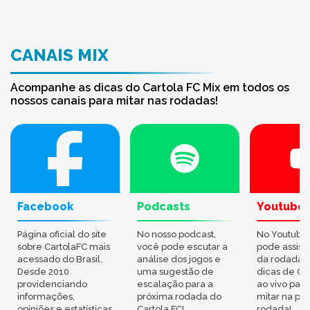
CANAIS MIX
Acompanhe as dicas do Cartola FC Mix em todos os
nossos canais para mitar nas rodadas!
Facebook
Podcasts
Youtube
Página oficial do site
No nosso podcast,
No Youtube
sobre CartolaFC mais
você pode escutar a
pode assisti
acessado do Brasil.
análise dos jogos e
da rodada,
Desde 2010
uma sugestão de
dicas de Ca
providenciando
escalação para a
ao vivo par
informações,
próxima rodada do
mitar na pr
opiniões e estatísticas
Cartola FC!
rodada!