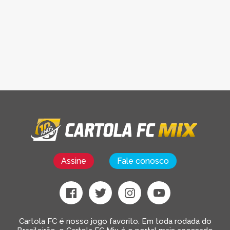
Assine
Fale conosco
Cartola FC é nosso jogo favorito. Em toda rodada do