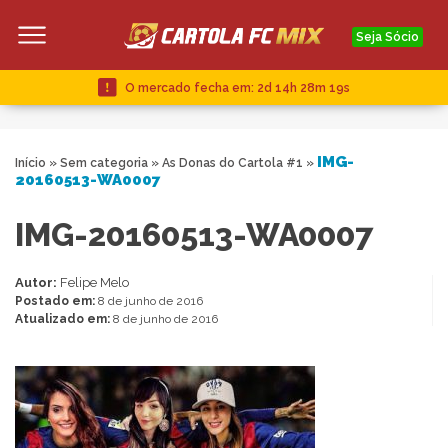
Seja Sócio
O mercado fecha em:
2d 14h 28m 19s
IMG-
Início
»
Sem categoria
»
As Donas do Cartola #1
»
20160513-WA0007
IMG-20160513-WA0007
Autor:
Felipe Melo
Postado em:
8 de junho de 2016
Atualizado em:
8 de junho de 2016