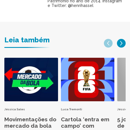
Patrimônio no ano de 2014. Instagram
e Twitter: @henrihassel
Leia também
Jéssica Sales
Luca Tremonti
Jéssica 
Movimentações do
Cartola ‘entra em
5 jo
mercado da bola
campo’ com
de C