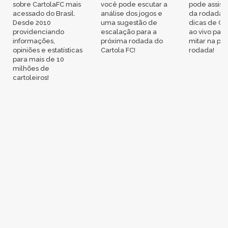
sobre CartolaFC mais
você pode escutar a
pode assisti
acessado do Brasil.
análise dos jogos e
da rodada,
Desde 2010
uma sugestão de
dicas de Ca
providenciando
escalação para a
ao vivo par
informações,
próxima rodada do
mitar na pr
opiniões e estatísticas
Cartola FC!
rodada!
para mais de 10
milhões de
cartoleiros!