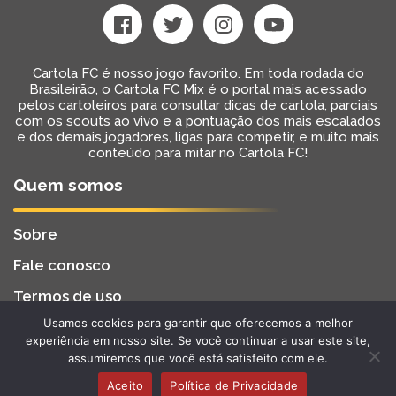
Cartola FC é nosso jogo favorito. Em toda rodada do
Brasileirão, o Cartola FC Mix é o portal mais acessado
pelos cartoleiros para consultar dicas de cartola, parciais
com os scouts ao vivo e a pontuação dos mais escalados
e dos demais jogadores, ligas para competir, e muito mais
conteúdo para mitar no Cartola FC!
Quem somos
Sobre
Fale conosco
Termos de uso
Usamos cookies para garantir que oferecemos a melhor
Cartola FC Mix
Desenvolvido por
BW2 Tecnologia
experiência em nosso site. Se você continuar a usar este site,
2022 - Todos os Direitos Reservados
assumiremos que você está satisfeito com ele.
Aceito
Política de Privacidade