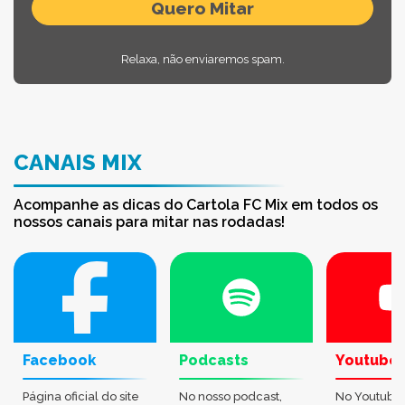
Relaxa, não enviaremos spam.
CANAIS MIX
Acompanhe as dicas do Cartola FC Mix em todos os
nossos canais para mitar nas rodadas!
Facebook
Podcasts
Youtube
Página oficial do site
No nosso podcast,
No Youtube