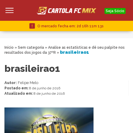
Seja Sócio
O mercado fecha em:
2d 16h 11m 12s
Início
»
Sem categoria
»
Analise as estatísticas e dê seu palpite nos
brasileirao1
resultados dos jogos da 37ªR
»
brasileirao1
Autor:
Felipe Melo
Postado em:
8 de junho de 2016
Atualizado em:
8 de junho de 2016