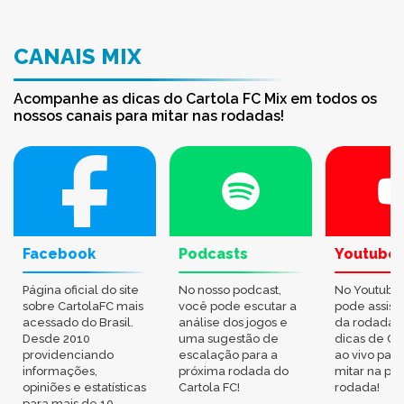
CANAIS MIX
Acompanhe as dicas do Cartola FC Mix em todos os
nossos canais para mitar nas rodadas!
Facebook
Podcasts
Youtube
Página oficial do site
No nosso podcast,
No Youtube
sobre CartolaFC mais
você pode escutar a
pode assisti
acessado do Brasil.
análise dos jogos e
da rodada,
Desde 2010
uma sugestão de
dicas de Ca
providenciando
escalação para a
ao vivo par
informações,
próxima rodada do
mitar na pr
opiniões e estatísticas
Cartola FC!
rodada!
para mais de 10