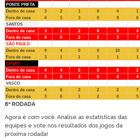
PONTE PRETA
Dentro de casa
3
2
1
0
4
1
Fora de casa
4
1
3
0
9
6
SANTOS
Dentro de casa
3
1
2
0
5
4
Fora de casa
4
0
2
2
5
7
SÃO PAULO
Dentro de casa
4
4
0
0
10
3
Fora de casa
3
1
1
1
1
1
SPORT
Dentro de casa
4
4
0
0
8
2
Fora de casa
3
0
3
0
4
4
VASCO
Dentro de casa
4
0
2
2
2
7
Fora de casa
3
0
1
2
0
5
8ª RODADA
Agora é com você. Analise as estatísticas das
equipes e vote nos resultados dos jogos da
próxima rodada!