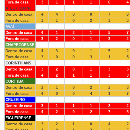
Fora de casa
3
1
1
1
6
4
ATLÉTICO-PR
Dentro de casa
4
4
0
0
7
0
Fora de casa
3
1
0
2
3
5
AVAÍ
Dentro de casa
4
1
2
1
5
7
Fora de casa
3
2
0
1
3
2
CHAPECOENSE
Dentro de casa
4
3
0
1
5
2
Fora de casa
3
0
0
3
1
5
CORINTHIANS
Dentro de casa
3
2
0
1
3
3
Fora de casa
4
2
1
1
3
3
CORITIBA
Dentro de casa
3
1
0
2
3
3
Fora de casa
4
0
0
4
1
7
CRUZEIRO
Dentro de casa
3
1
1
1
2
2
Fora de casa
4
2
0
2
7
5
FIGUEIRENSE
Dentro de casa
3
2
1
0
4
2