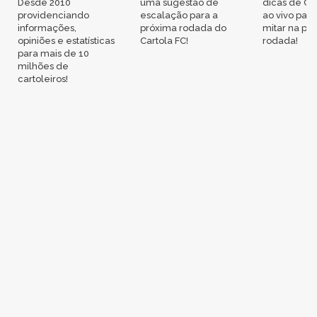
Desde 2010
uma sugestão de
dicas de Ca
providenciando
escalação para a
ao vivo par
informações,
próxima rodada do
mitar na pr
opiniões e estatísticas
Cartola FC!
rodada!
para mais de 10
milhões de
cartoleiros!