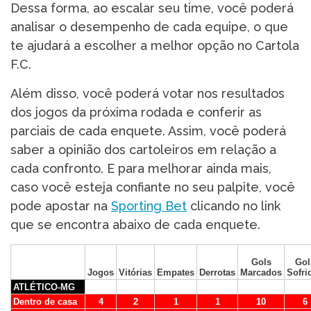
Dessa forma, ao escalar seu time, você poderá
analisar o desempenho de cada equipe, o que
te ajudará a escolher a melhor opção no Cartola
F.C.
Além disso, você poderá votar nos resultados
dos jogos da próxima rodada e conferir as
parciais de cada enquete. Assim, você poderá
saber a opinião dos cartoleiros em relação a
cada confronto. E para melhorar ainda mais,
caso você esteja confiante no seu palpite, você
pode apostar na
Sporting Bet
clicando no link
que se encontra abaixo de cada enquete.
Gols
Gol
Jogos
Vitórias
Empates
Derrotas
Marcados
Sofri
ATLÉTICO-MG
Dentro de casa
4
2
1
1
10
6