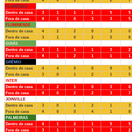
Fora de casa
4
0
1
3
2
7
FLAMENGO
Dentro de casa
3
1
1
1
5
5
Fora de casa
4
1
0
3
3
5
FLUMINENSE
Dentro de casa
4
2
2
0
3
0
Fora de casa
3
1
0
2
5
8
GOIÁS
Dentro de casa
3
1
1
1
3
2
Fora de casa
4
1
2
1
1
1
GRÊMIO
Dentro de casa
4
4
0
0
9
5
Fora de casa
3
0
1
2
1
5
INTER
Dentro de casa
3
2
1
0
3
0
Fora de casa
4
0
2
2
3
7
JOINVILLE
Dentro de casa
3
0
1
2
1
3
Fora de casa
4
0
0
4
1
8
PALMEIRAS
Dentro de casa
4
1
2
1
5
5
Fora de casa
3
1
1
1
3
2