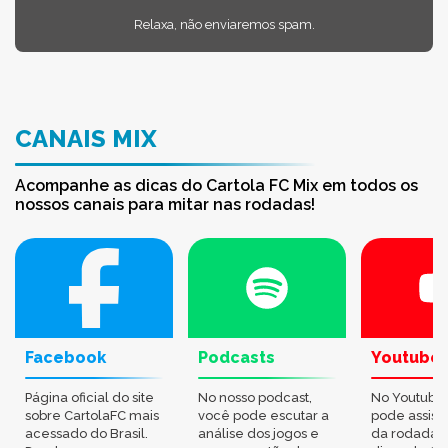
Relaxa, não enviaremos spam.
CANAIS MIX
Acompanhe as dicas do Cartola FC Mix em todos os
nossos canais para mitar nas rodadas!
Facebook
Podcasts
Youtube
Página oficial do site
No nosso podcast,
No Youtube
sobre CartolaFC mais
você pode escutar a
pode assisti
acessado do Brasil.
análise dos jogos e
da rodada,