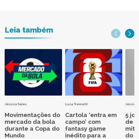
Leia também
Jéssica Sales
Luca Tremonti
Jéssica 
Movimentações do
Cartola ‘entra em
5 jo
mercado da bola
campo’ com
de C
durante a Copa do
fantasy game
mita
Mundo
inédito para a
do C