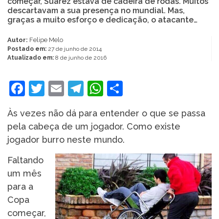
começar, Suárez estava de cadeira de rodas. Muitos
descartavam a sua presença no mundial. Mas,
graças a muito esforço e dedicação, o atacante…
Autor:
Felipe Melo
Postado em:
27 de junho de 2014
Atualizado em:
8 de junho de 2016
Facebook
Twitter
Email
Telegram
WhatsApp
Share
Às vezes não dá para entender o que se passa
pela cabeça de um jogador. Como existe
jogador burro neste mundo.
Faltando
um mês
para a
Copa
começar,