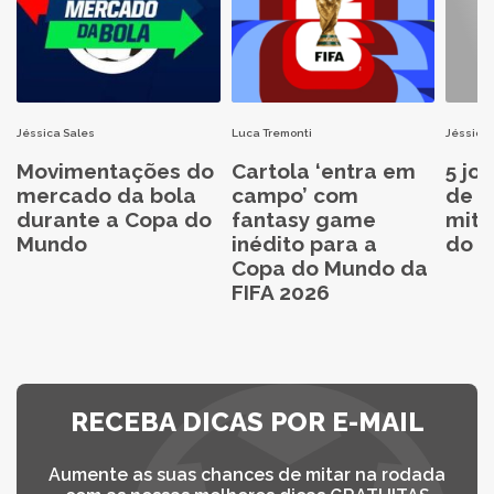
Jéssica Sales
Luca Tremonti
Jéssica 
Movimentações do
Cartola ‘entra em
5 jo
mercado da bola
campo’ com
de C
durante a Copa do
fantasy game
mita
Mundo
inédito para a
do C
Copa do Mundo da
FIFA 2026
RECEBA DICAS POR E-MAIL
Aumente as suas chances de mitar na rodada