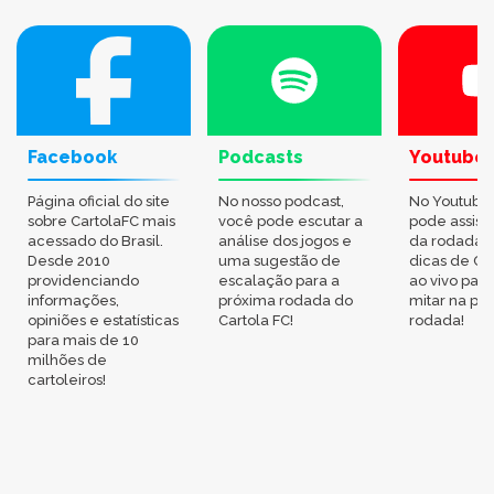
Facebook
Podcasts
Youtube
Página oficial do site
No nosso podcast,
No Youtube
sobre CartolaFC mais
você pode escutar a
pode assisti
acessado do Brasil.
análise dos jogos e
da rodada,
Desde 2010
uma sugestão de
dicas de Ca
providenciando
escalação para a
ao vivo par
informações,
próxima rodada do
mitar na pr
opiniões e estatísticas
Cartola FC!
rodada!
para mais de 10
milhões de
cartoleiros!