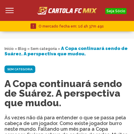
Seja Sócio
O mercado fecha em:
1d 4h 37m 49s
A Copa continuará sendo de
Início
»
Blog
»
Sem categoria
»
Suárez. A perspectiva que mudou.
SEM CATEGORIA
A Copa continuará sendo
de Suárez. A perspectiva
que mudou.
Às vezes não dá para entender o que se passa pela
cabeça de um jogador. Como existe jogador burro
neste mundo. Faltando um mês para a Copa