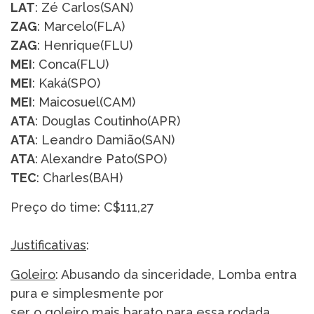
LAT
: Zé Carlos(SAN)
ZAG
: Marcelo(FLA)
ZAG
: Henrique(FLU)
MEI
: Conca(FLU)
MEI
: Kaká(SPO)
MEI
: Maicosuel(CAM)
ATA
: Douglas Coutinho(APR)
ATA
: Leandro Damião(SAN)
ATA
: Alexandre Pato(SPO)
TEC
: Charles(BAH)
Preço do time: C$111,27
Justificativas
:
Goleiro
: Abusando da sinceridade, Lomba entra
pura e simplesmente por
ser o goleiro mais barato para essa rodada.