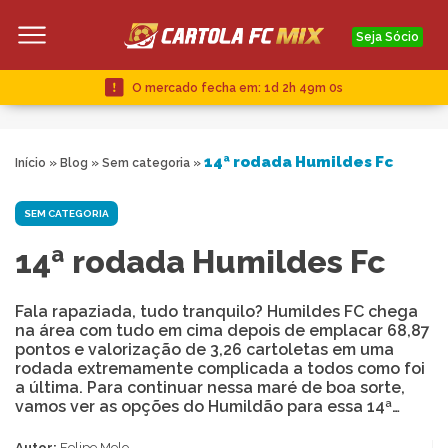
Seja Sócio
O mercado fecha em:
1d 2h 49m 0s
14ª rodada Humildes Fc
Início
»
Blog
»
Sem categoria
»
SEM CATEGORIA
14ª rodada Humildes Fc
Fala rapaziada, tudo tranquilo? Humildes FC chega
na área com tudo em cima depois de emplacar 68,87
pontos e valorização de 3,26 cartoletas em uma
rodada extremamente complicada a todos como foi
a última. Para continuar nessa maré de boa sorte,
vamos ver as opções do Humildão para essa 14ª…
Autor:
Felipe Melo