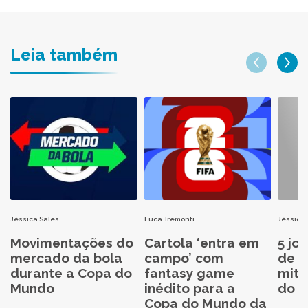
Leia também
Jéssica Sales
Luca Tremonti
Jéssica 
Movimentações do
Cartola ‘entra em
5 jo
mercado da bola
campo’ com
de C
durante a Copa do
fantasy game
mita
Mundo
inédito para a
do C
Copa do Mundo da