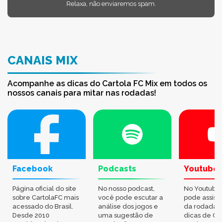
Relaxa, não enviaremos spam.
CANAIS MIX
Acompanhe as dicas do Cartola FC Mix em todos os
nossos canais para mitar nas rodadas!
Facebook
Podcasts
Youtube
Página oficial do site
No nosso podcast,
No Youtube
sobre CartolaFC mais
você pode escutar a
pode assisti
acessado do Brasil.
análise dos jogos e
da rodada,
Desde 2010
uma sugestão de
dicas de Ca