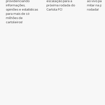
providenciando
escalação para a
ao vivo par
informações,
próxima rodada do
mitar na pr
opiniões e estatísticas
Cartola FC!
rodada!
para mais de 10
milhões de
cartoleiros!