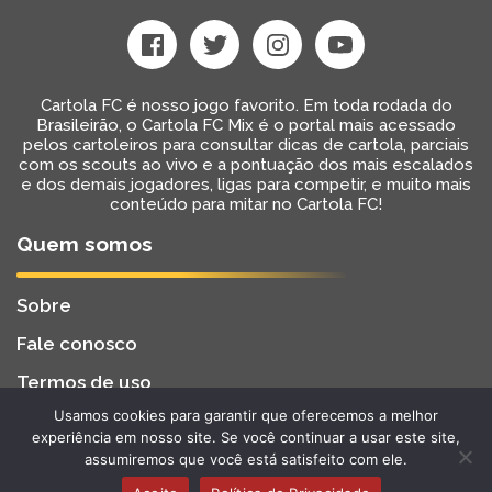
Cartola FC é nosso jogo favorito. Em toda rodada do
Brasileirão, o Cartola FC Mix é o portal mais acessado
pelos cartoleiros para consultar dicas de cartola, parciais
com os scouts ao vivo e a pontuação dos mais escalados
e dos demais jogadores, ligas para competir, e muito mais
conteúdo para mitar no Cartola FC!
Quem somos
Sobre
Fale conosco
Termos de uso
Usamos cookies para garantir que oferecemos a melhor
Cartola FC Mix
Desenvolvido por
BW2 Tecnologia
experiência em nosso site. Se você continuar a usar este site,
2022 - Todos os Direitos Reservados
assumiremos que você está satisfeito com ele.