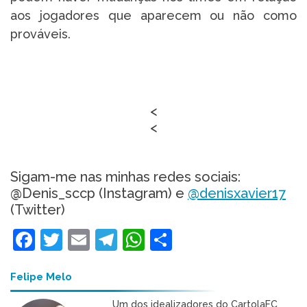
aos jogadores que aparecem ou não como
prováveis.
<
<
Sigam-me nas minhas redes sociais:
@Denis_sccp (Instagram) e
@denisxavier17
(Twitter)
Facebook
Twitter
Email
Telegram
WhatsApp
Share
Felipe Melo
Um dos idealizadores do CartolaFC