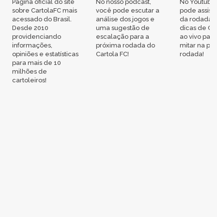
Página oficial do site
No nosso podcast,
No Youtube
sobre CartolaFC mais
você pode escutar a
pode assisti
acessado do Brasil.
análise dos jogos e
da rodada,
Desde 2010
uma sugestão de
dicas de Ca
providenciando
escalação para a
ao vivo par
informações,
próxima rodada do
mitar na pr
opiniões e estatísticas
Cartola FC!
rodada!
para mais de 10
milhões de
cartoleiros!