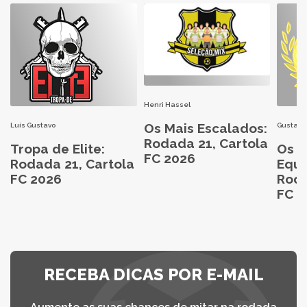
Henri Hassel
Os Mais Escalados:
Luís Gustavo
Gustavo
Rodada 21, Cartola
Tropa de Elite:
Os M
FC 2026
Rodada 21, Cartola
Equi
FC 2026
Roda
FC 2
RECEBA DICAS POR E-MAIL