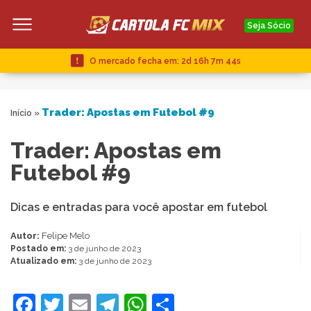
Seja Sócio
O mercado fecha em:
2d 16h 7m 44s
Trader: Apostas em Futebol #9
Início
»
Trader: Apostas em
Futebol #9
Dicas e entradas para você apostar em futebol
Autor:
Felipe Melo
Postado em:
3 de junho de 2023
Atualizado em:
3 de junho de 2023
Facebook
Twitter
Email
Telegram
WhatsApp
Share