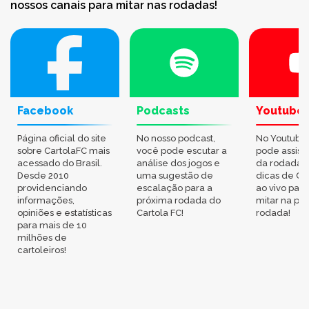
nossos canais para mitar nas rodadas!
Facebook
Podcasts
Youtube
Página oficial do site
No nosso podcast,
No Youtube
sobre CartolaFC mais
você pode escutar a
pode assisti
acessado do Brasil.
análise dos jogos e
da rodada,
Desde 2010
uma sugestão de
dicas de Ca
providenciando
escalação para a
ao vivo par
informações,
próxima rodada do
mitar na pr
opiniões e estatísticas
Cartola FC!
rodada!
para mais de 10
milhões de
cartoleiros!