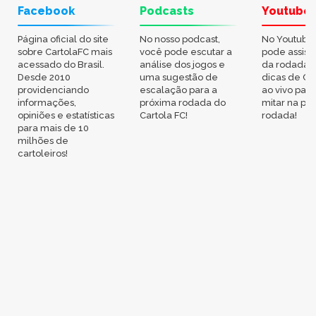
Facebook
Podcasts
Youtube
Página oficial do site
No nosso podcast,
No Youtube
sobre CartolaFC mais
você pode escutar a
pode assisti
acessado do Brasil.
análise dos jogos e
da rodada,
Desde 2010
uma sugestão de
dicas de Ca
providenciando
escalação para a
ao vivo par
informações,
próxima rodada do
mitar na pr
opiniões e estatísticas
Cartola FC!
rodada!
para mais de 10
milhões de
cartoleiros!