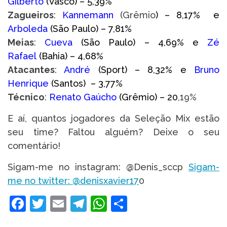
Gilberto
(Vasco)
– 5,39%
Zagueiros
:
Kannemann
(Grêmio
)
– 8,17% e
Arboleda
(São Paulo) – 7,81%
Meias
:
Cueva
(São Paulo)
– 4,69% e
Zé
Rafael
(Bahia)
– 4,68%
Atacantes
:
André
(Sport) – 8,32% e
Bruno
Henrique
(Santos)
– 3,77%
Técnico
:
Renato Gaúcho
(Grêmio) – 20
,19%
E aí, quantos jogadores da Seleção Mix estão
seu time? Faltou alguém? Deixe o seu
comentário!
Sigam-me no instagram: @Denis_sccp
Sigam-
me no twitter: @denisxavier17
0
Facebook
Twitter
Email
Telegram
WhatsApp
Share