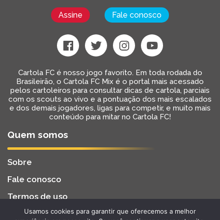
Assine
Fale conosco
Cartola FC é nosso jogo favorito. Em toda rodada do
Brasileirão, o Cartola FC Mix é o portal mais acessado
pelos cartoleiros para consultar dicas de cartola, parciais
com os scouts ao vivo e a pontuação dos mais escalados
e dos demais jogadores, ligas para competir, e muito mais
conteúdo para mitar no Cartola FC!
Quem somos
Sobre
Fale conosco
Termos de uso
Usamos cookies para garantir que oferecemos a melhor
Cartola FC Mix
Desenvolvido por
BW2 Tecnologia