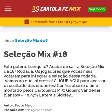
Seja Sócio
O mercado fecha em:
1d 19h 34m 56s
Seleção Mix #18
Início
»
Seleção Mix #18
Fala galera, tranquilo? Acaba de sair a Seleção Mix
da 18ª Rodada. Os jogadores que vocês mais
votaram para integrar a seleção dessa rodada.
Vamos ao que interessa! CLIQUE AQUI para acessar
o resultado das enquetes! Confira abaixo o time
montado pelos Cartoleiros MIX: Goleiro Vanderlei
(Santos) – 40,97% Laterais Sidcley…
Autor:
Felipe Melo
Postado em:
2 de agosto de 2017