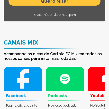
Relaxa, não enviaremos spam.
CANAIS MIX
Acompanhe as dicas do Cartola FC Mix em todos os
nossos canais para mitar nas rodadas!
Facebook
Podcasts
Youtube
Página oficial do site
No nosso podcast,
No Youtube