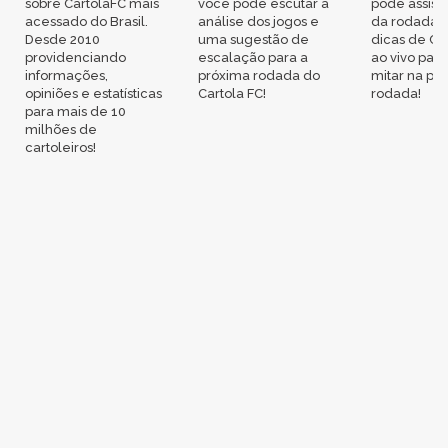
sobre CartolaFC mais
você pode escutar a
pode assisti
acessado do Brasil.
análise dos jogos e
da rodada,
Desde 2010
uma sugestão de
dicas de Ca
providenciando
escalação para a
ao vivo par
informações,
próxima rodada do
mitar na pr
opiniões e estatísticas
Cartola FC!
rodada!
para mais de 10
milhões de
cartoleiros!