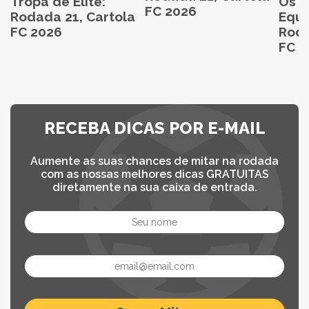
Tropa de Elite:
Os M
FC 2026
Rodada 21, Cartola
Equi
FC 2026
Roda
FC 2
RECEBA DICAS POR E-MAIL
Aumente as suas chances de mitar na rodada
com as nossas melhores dicas GRATUITAS
diretamente na sua caixa de entrada.