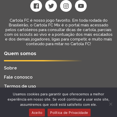
Cartola FC é nosso jogo favorito. Em toda rodada do
Brasileirão, o Cartola FC Mix é o portal mais acessado
pelos cartoleiros para consultar dicas de cartola, parciais
com os scouts ao vivo e a pontuação dos mais escalados
e dos demais jogadores, ligas para competir, e muito mais
conteúdo para mitar no Cartola FC!
Quem somos
Sobre
Fale conosco
Termos de uso
Usamos cookies para garantir que oferecemos a melhor
Cartola FC Mix
Desenvolvido por
BW2 Tecnologia
experiência em nosso site. Se você continuar a usar este site,
2022 - Todos os Direitos Reservados
assumiremos que você está satisfeito com ele.
Aceito
Política de Privacidade