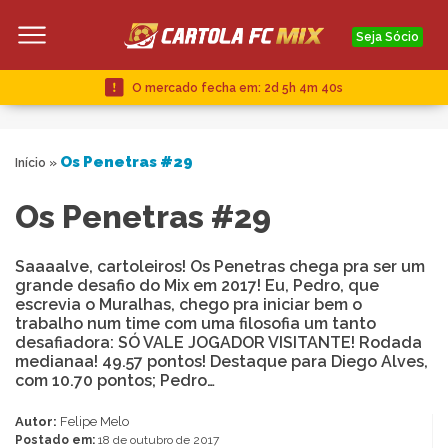
Seja Sócio
O mercado fecha em:
2d 5h 4m 40s
Os Penetras #29
Início
»
Os Penetras #29
Saaaalve, cartoleiros! Os Penetras chega pra ser um
grande desafio do Mix em 2017! Eu, Pedro, que
escrevia o Muralhas, chego pra iniciar bem o
trabalho num time com uma filosofia um tanto
desafiadora: SÓ VALE JOGADOR VISITANTE! Rodada
medianaa! 49.57 pontos! Destaque para Diego Alves,
com 10.70 pontos; Pedro…
Autor:
Felipe Melo
Postado em:
18 de outubro de 2017