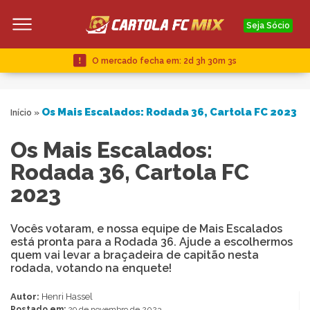
Seja Sócio
O mercado fecha em:
2d 3h 30m 2s
Os Mais Escalados: Rodada 36, Cartola FC 2023
Início
»
Os Mais Escalados:
Rodada 36, Cartola FC
2023
Vocês votaram, e nossa equipe de Mais Escalados
está pronta para a Rodada 36. Ajude a escolhermos
quem vai levar a braçadeira de capitão nesta
rodada, votando na enquete!
Autor:
Henri Hassel
Postado em:
29 de novembro de 2023