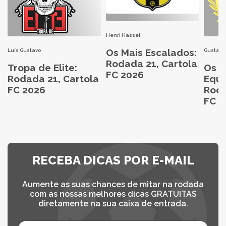
Henri Hassel
Os Mais Escalados:
Luís Gustavo
Gustavo
Rodada 21, Cartola
Tropa de Elite:
Os M
FC 2026
Rodada 21, Cartola
Equi
FC 2026
Roda
FC 2
RECEBA DICAS POR E-MAIL
Aumente as suas chances de mitar na rodada
com as nossas melhores dicas GRATUITAS
diretamente na sua caixa de entrada.