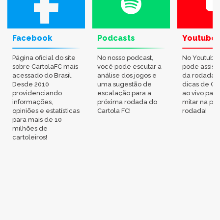
Facebook
Podcasts
Youtube
Página oficial do site
No nosso podcast,
No Youtube
sobre CartolaFC mais
você pode escutar a
pode assisti
acessado do Brasil.
análise dos jogos e
da rodada,
Desde 2010
uma sugestão de
dicas de Ca
providenciando
escalação para a
ao vivo par
informações,
próxima rodada do
mitar na pr
opiniões e estatísticas
Cartola FC!
rodada!
para mais de 10
milhões de
cartoleiros!