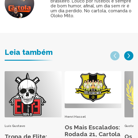
brasileiro. Louco por futebol e sempre
de bom humor, afinal, um dia sem rir é
um dia perdido. No cartola, comanda o
Oloko Mito.
Leia também
Henri Hassel
Os Mais Escalados:
Luís Gustavo
Gustavo
Rodada 21, Cartola
Tropa de Elite:
Os M