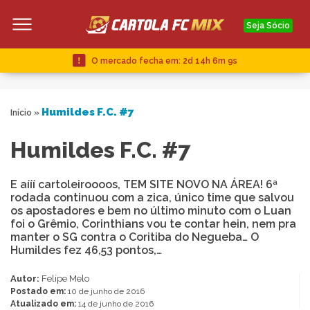
Seja Sócio
O mercado fecha em:
2d 14h 6m 8s
Humildes F.C. #7
Início
»
Humildes F.C. #7
E aííí cartoleiroooos, TEM SITE NOVO NA ÁREA! 6ª
rodada continuou com a zica, único time que salvou
os apostadores e bem no último minuto com o Luan
foi o Grêmio, Corinthians vou te contar hein, nem pra
manter o SG contra o Coritiba do Negueba… O
Humildes fez 46,53 pontos,…
Autor:
Felipe Melo
Postado em:
10 de junho de 2016
Atualizado em:
14 de junho de 2016