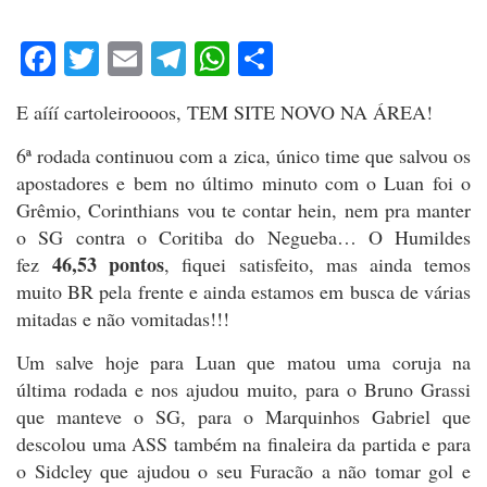
Facebook
Twitter
Email
Telegram
WhatsApp
Share
E aííí cartoleiroooos, TEM SITE NOVO NA ÁREA!
6ª rodada continuou com a zica, único time que salvou os
apostadores e bem no último minuto com o Luan foi o
Grêmio, Corinthians vou te contar hein, nem pra manter
o SG contra o Coritiba do Negueba… O Humildes
46,53 pontos
fez
, fiquei satisfeito, mas ainda temos
muito BR pela frente e ainda estamos em busca de várias
mitadas e não vomitadas!!!
Um salve hoje para Luan que matou uma coruja na
última rodada e nos ajudou muito, para o Bruno Grassi
que manteve o SG, para o Marquinhos Gabriel que
descolou uma ASS também na finaleira da partida e para
o Sidcley que ajudou o seu Furacão a não tomar gol e