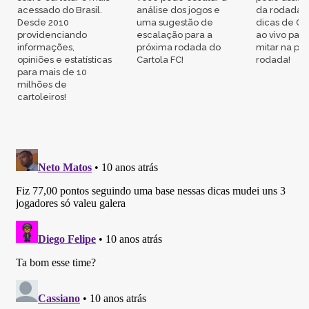
acessado do Brasil.
análise dos jogos e
da rodada,
Desde 2010
uma sugestão de
dicas de Ca
providenciando
escalação para a
ao vivo par
informações,
próxima rodada do
mitar na pr
opiniões e estatísticas
Cartola FC!
rodada!
para mais de 10
milhões de
cartoleiros!