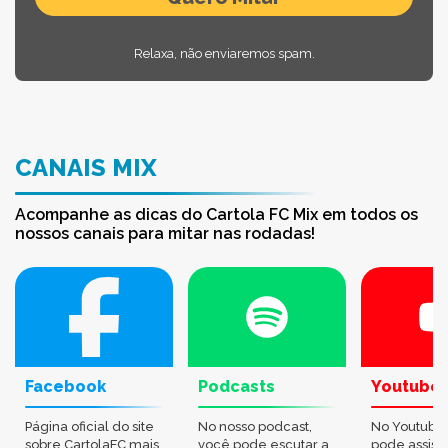
Relaxa, não enviaremos spam.
CANAIS MIX
Acompanhe as dicas do Cartola FC Mix em todos os
nossos canais para mitar nas rodadas!
Facebook
Podcasts
Youtube
Página oficial do site
No nosso podcast,
No Youtube
sobre CartolaFC mais
você pode escutar a
pode assisti