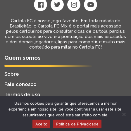
Cartola FC é nosso jogo favorito. Em toda rodada do
Brasileirão, o Cartola FC Mix é o portal mais acessado
pelos cartoleiros para consultar dicas de cartola, parciais
com os scouts ao vivo e a pontuação dos mais escalados
e dos demais jogadores, ligas para competir, e muito mais
conteúdo para mitar no Cartola FC!
Quem somos
Sobre
Fale conosco
Termos de uso
Usamos cookies para garantir que oferecemos a melhor
Cartola FC Mix
Desenvolvido por
BW2 Tecnologia
experiência em nosso site. Se você continuar a usar este site,
2022 - Todos os Direitos Reservados
assumiremos que você está satisfeito com ele.
Aceito
Política de Privacidade