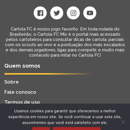
Cartola FC é nosso jogo favorito. Em toda rodada do
Brasileirão, o Cartola FC Mix é o portal mais acessado
pelos cartoleiros para consultar dicas de cartola, parciais
com os scouts ao vivo e a pontuação dos mais escalados
e dos demais jogadores, ligas para competir, e muito mais
conteúdo para mitar no Cartola FC!
Quem somos
Sobre
Fale conosco
Termos de uso
Usamos cookies para garantir que oferecemos a melhor
Cartola FC Mix
Desenvolvido por
BW2 Tecnologia
experiência em nosso site. Se você continuar a usar este site,
2022 - Todos os Direitos Reservados
assumiremos que você está satisfeito com ele.