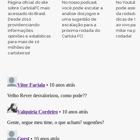
Página oficial do site
No nosso podcast,
No Youtube
sobre CartolaFC mais
você pode escutar a
pode assisti
acessado do Brasil.
análise dos jogos e
da rodada,
Desde 2010
uma sugestão de
dicas de Ca
providenciando
escalação para a
ao vivo par
informações,
próxima rodada do
mitar na pr
opiniões e estatísticas
Cartola FC!
rodada!
para mais de 10
milhões de
cartoleiros!