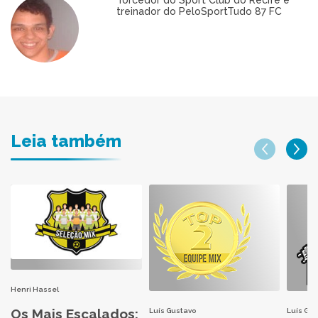
Torcedor do Sport Club do Recife e
treinador do PeloSportTudo 87 FC
Leia também
Henri Hassel
Os Mais Escalados:
Luís Gustavo
Luís Gu