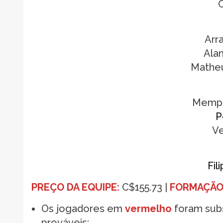
Arr
Alan
Matheu
Memph
P
Ve
Fil
PREÇO DA EQUIPE:
C$155.73 |
FORMAÇÃO 
Os jogadores em
vermelho
foram subs
prováveis;