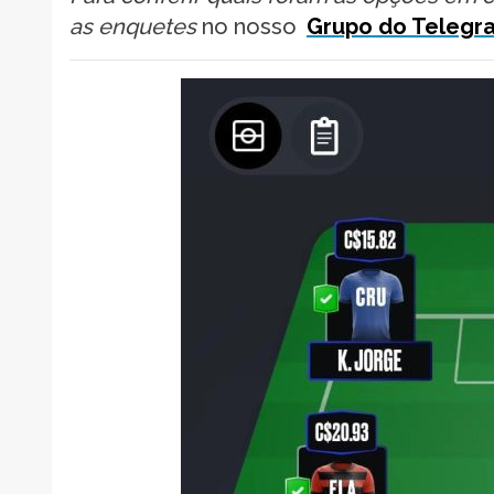
as enquetes
no nosso
Grupo do Telegr