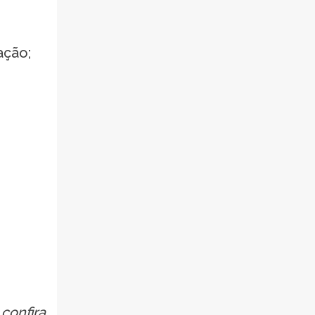
ação;
confira