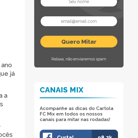
Relaxa, não enviaremos spam
 ano
ue já
CANAIS MIX
a a
os
Acompanhe as dicas do Cartola
FC Mix em todos os nossos
canais para mitar nas rodadas!
e
vocês
Curta!
98.3k