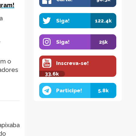
gram!
a
Siga!
122.4k
,
Siga!
25k
em o
Inscreva-se!
adores
33.6k
Participe!
5.8k
apixaba
do