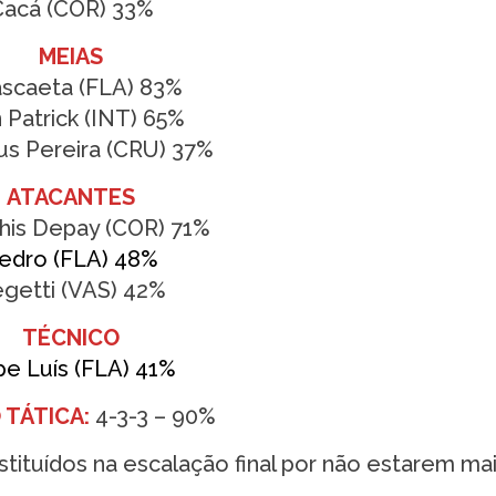
Cacá (COR) 33%
MEIAS
ascaeta (FLA) 83%
 Patrick (INT) 65%
s Pereira (CRU) 37%
ATACANTES
is Depay (COR) 71%
edro (FLA) 48%
getti (VAS) 42%
TÉCNICO
ipe Luís (FLA) 41%
TÁTICA:
4-3-3 – 90%
tituídos na escalação final por não estarem ma