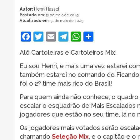
Autor:
Henri Hassel
Postado em:
31 de maio de 2025
Atualizado em:
31 de maio de 2025
Facebook
Twitter
Email
Telegram
WhatsApp
Share
Alô Cartoleiras e Cartoleiros Mix!
Eu sou Henri, e mais uma vez estarei co
também estarei no comando do Ficando Ri
foi o 2º time mais rico do Brasil!
Para quem ainda não conhece, o quadro f
escalar o esquadrão de Mais Escalados 
jogadores que estão no seu time, lá no 
Os jogadores mais votados serão escala
chamando
Seleção Mix
, e o capitão e 