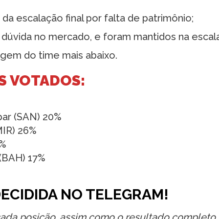
a escalação final por falta de patrimônio;
dúvida no mercado, e foram mantidos na escal
gem do time mais abaixo.
S VOTADOS:
bar (SAN) 20%
MIR) 26%
4%
 (BAH) 17%
DECIDIDA NO TELEGRAM!
cada posição, assim como o resultado completo, 