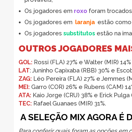
Os jogadores em
roxo
foram trocados d
Os jogadores em
laranja
estão como 
Os jogadores
substitutos
estão na ima
OUTROS JOGADORES MAI
GOL:
Rossi (FLA) 27% e Walter (MIR) 14%
LAT
: Juninho Capixaba (RBB) 30% e Esco
ZAG:
Léo Pereira (FLA) 27% e Jemmes (
MEI:
Garro (COR) 26% e Rubens (CAM) 1
ATA:
Kaio Jorge (CRU) 38% e Erick Pulga
TEC:
Rafael Guanaes (MIR) 31%.
A SELEÇÃO MIX AGORA É 
Para conferir quais foram as opções em 