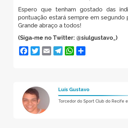
Espero que tenham gostado das indic
pontuação estará sempre em segundo pl
Grande abraço a todos!
(Siga-me no Twitter: @siulgustavo_)
Facebook
Twitter
Email
Telegram
WhatsApp
Share
Luís Gustavo
Torcedor do Sport Club do Recife 