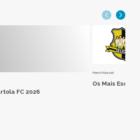
Henri Hassel
Os Mais Escalad
artola FC 2026