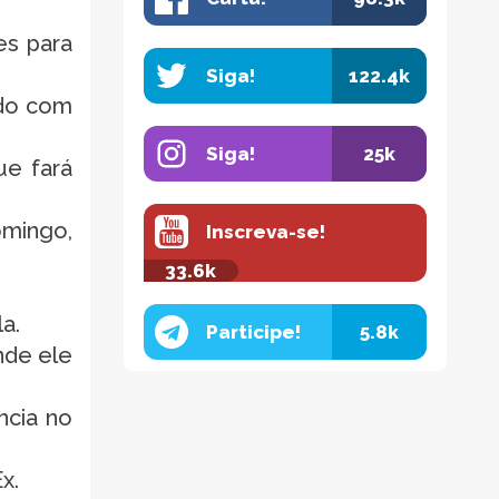
es para
Siga!
122.4k
ado com
Siga!
25k
ue fará
omingo,
Inscreva-se!
33.6k
a.
Participe!
5.8k
onde ele
ncia no
x.