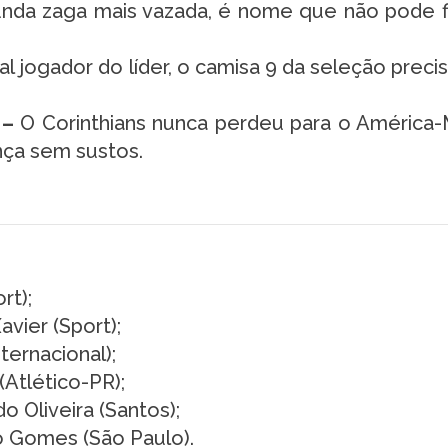
nda zaga mais vazada, é nome que não pode f
al jogador do líder, o camisa 9 da seleção preci
 –
O Corinthians nunca perdeu para o Améric
nça sem sustos.
rt);
vier (Sport);
ernacional);
(Atlético-PR);
o Oliveira (Santos);
do Gomes (São Paulo).