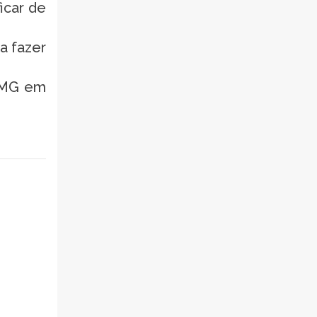
icar de
sa fazer
a-MG em