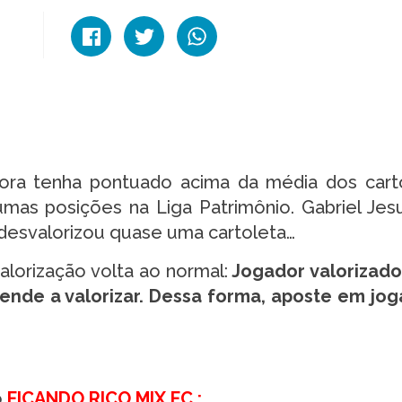
ora tenha pontuado acima da média dos carto
mas posições na Liga Patrimônio. Gabriel Jes
, desvalorizou quase uma cartoleta…
valorização volta ao normal:
Jogador valorizad
tende a valorizar. Dessa forma, aposte em jo
o
FICANDO RICO MIX FC :