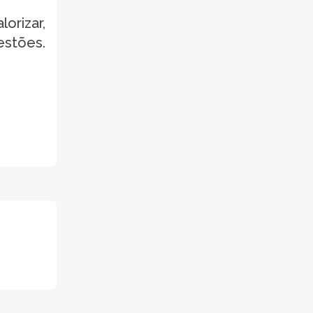
rizar,
estões.