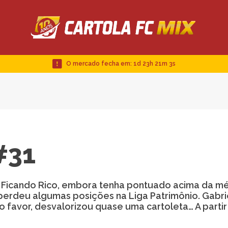
O mercado fecha em:
1d 23h 21m 2s
#31
o Ficando Rico, embora tenha pontuado acima da m
 perdeu algumas posições na Liga Patrimônio. Gabri
so favor, desvalorizou quase uma cartoleta… A partir