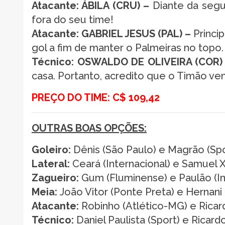
Atacante: ÁBILA (CRU) –
Diante da segu
fora do seu time!
Atacante: GABRIEL JESUS (PAL) –
Princip
gol a fim de manter o Palmeiras no topo.
Técnico: OSWALDO DE OLIVEIRA (COR)
casa. Portanto, acredito que o Timão ve
PREÇO DO TIME: C$ 109,42
OUTRAS BOAS OPÇÕES:
Goleiro:
Dênis (São Paulo) e Magrão (Spo
Lateral:
Ceará (Internacional) e Samuel Xa
Zagueiro:
Gum (Fluminense) e Paulão (Int
Meia:
João Vitor (Ponte Preta) e Hernani 
Atacante:
Robinho (Atlético-MG) e Ricard
Técnico:
Daniel Paulista (Sport) e Ricar