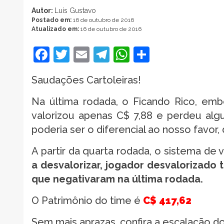
Autor:
Luís Gustavo
Postado em:
16 de outubro de 2016
Atualizado em:
16 de outubro de 2016
Facebook
Twitter
Email
Telegram
WhatsApp
Share
Saudações Cartoleiras!
Na última rodada, o Ficando Rico, emb
valorizou apenas C$ 7,88 e perdeu algu
poderia ser o diferencial ao nosso favor
A partir da quarta rodada, o sistema de 
a desvalorizar, jogador desvalorizado 
que negativaram na última rodada.
O Patrimônio do time é
C$ 417,62
Sem mais aprazas, confira a escalação d