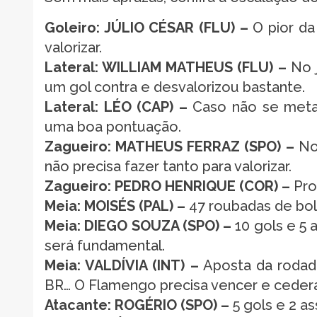
Goleiro: JÚLIO CÉSAR (FLU) –
O pior da
valorizar.
Lateral: WILLIAM MATHEUS (FLU) –
No j
um gol contra e desvalorizou bastante.
Lateral: LÉO (CAP) –
Caso não se meta 
uma boa pontuação.
Zagueiro: MATHEUS FERRAZ (SPO) –
No 
não precisa fazer tanto para valorizar.
Zagueiro: PEDRO HENRIQUE (COR) –
Pro
Meia: MOISÉS (PAL) –
47 roubadas de bol
Meia: DIEGO SOUZA (SPO) –
10 gols e 5 a
será fundamental.
Meia: VALDÍVIA (INT) –
Aposta da rodad
BR… O Flamengo precisa vencer e cederá
Atacante: ROGÉRIO (SPO) –
5 gols e 2 as