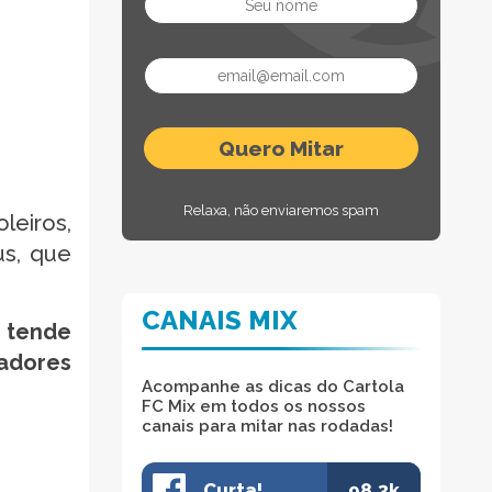
Relaxa, não enviaremos spam
leiros,
us, que
CANAIS MIX
o tende
gadores
Acompanhe as dicas do Cartola
FC Mix em todos os nossos
canais para mitar nas rodadas!
Curta!
98.3k