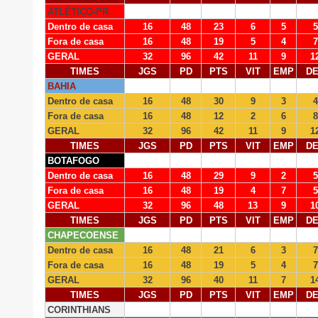
ATLÉTICO-PR
Dentro de casa
16
48
23
6
5
5
Fora de casa
16
48
19
5
4
7
GERAL
32
96
42
11
9
1
TIMES
JGS
PD
PTS
VIT
EMP
D
BAHIA
Dentro de casa
16
48
30
9
3
4
Fora de casa
16
48
12
2
6
8
GERAL
32
96
42
11
9
1
TIMES
JGS
PD
PTS
VIT
EMP
D
BOTAFOGO
Dentro de casa
16
48
29
9
2
5
Fora de casa
16
48
19
4
7
5
GERAL
32
96
48
13
9
1
TIMES
JGS
PD
PTS
VIT
EMP
D
CHAPECOENSE
Dentro de casa
16
48
21
6
3
7
Fora de casa
16
48
19
5
4
7
GERAL
32
96
40
11
7
1
TIMES
JGS
PD
PTS
VIT
EMP
D
CORINTHIANS