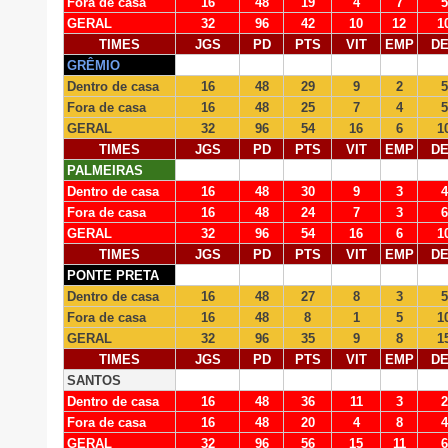
Fora de casa
16
48
19
4
7
5
GERAL
32
96
42
10
12
1
TIMES
JGS
PD
PTS
VIT
EMP
D
GRÊMIO
Dentro de casa
16
48
29
9
2
5
Fora de casa
16
48
25
7
4
5
GERAL
32
96
54
16
6
1
TIMES
JGS
PD
PTS
VIT
EMP
D
PALMEIRAS
Dentro de casa
16
48
30
9
3
4
Fora de casa
16
48
24
7
3
6
GERAL
32
96
54
16
6
1
TIMES
JGS
PD
PTS
VIT
EMP
D
PONTE PRETA
Dentro de casa
16
48
27
8
3
5
Fora de casa
16
48
8
1
5
1
GERAL
32
96
35
9
8
1
TIMES
JGS
PD
PTS
VIT
EMP
D
SANTOS
Dentro de casa
16
48
36
11
3
2
Fora de casa
16
48
20
4
8
4
GERAL
32
96
56
15
11
6