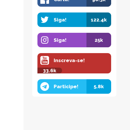
Siga!
122.4k
Siga!
25k
Inscreva-se!
33.6k
Participe!
5.8k