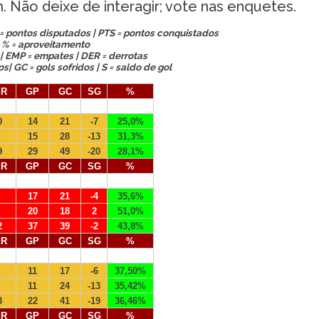
. Não deixe de interagir; vote nas enquetes.
 = pontos disputados | PTS = pontos conquistados
% = aproveitamento
as| EMP = empates | DER = derrotas
| GC = gols sofridos | S = saldo de gol
ER
GP
GC
SG
%
0
14
21
-7
25,0%
15
28
-13
31,3%
9
29
49
-20
28,1%
ER
GP
GC
SG
%
17
21
-4
35,6%
20
18
2
51,0%
2
37
39
-2
43,8%
ER
GP
GC
SG
%
11
17
-6
37,50%
11
24
-13
35,42%
3
22
41
-19
36,46%
ER
GP
GC
SG
%