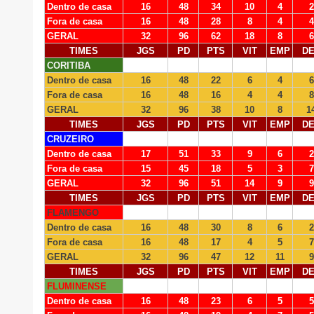
Dentro de casa
16
48
34
10
4
2
Fora de casa
16
48
28
8
4
4
GERAL
32
96
62
18
8
6
TIMES
JGS
PD
PTS
VIT
EMP
D
CORITIBA
Dentro de casa
16
48
22
6
4
6
Fora de casa
16
48
16
4
4
8
GERAL
32
96
38
10
8
1
TIMES
JGS
PD
PTS
VIT
EMP
D
CRUZEIRO
Dentro de casa
17
51
33
9
6
2
Fora de casa
15
45
18
5
3
7
GERAL
32
96
51
14
9
9
TIMES
JGS
PD
PTS
VIT
EMP
D
FLAMENGO
Dentro de casa
16
48
30
8
6
2
Fora de casa
16
48
17
4
5
7
GERAL
32
96
47
12
11
9
TIMES
JGS
PD
PTS
VIT
EMP
D
FLUMINENSE
Dentro de casa
16
48
23
6
5
5