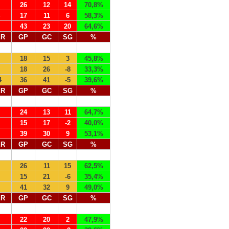
26
12
14
70,8%
17
11
6
58,3%
43
23
20
64,6%
ER
GP
GC
SG
%
18
15
3
45,8%
18
26
-8
33,3%
4
36
41
-5
39,6%
ER
GP
GC
SG
%
24
13
11
64,7%
15
17
-2
40,0%
39
30
9
53,1%
ER
GP
GC
SG
%
26
11
15
62,5%
15
21
-6
35,4%
41
32
9
49,0%
ER
GP
GC
SG
%
22
20
2
47,9%