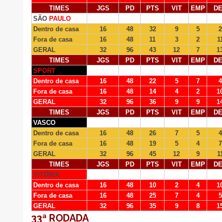
TIMES
JGS
PD
PTS
VIT
EMP
D
SÃO
PAULO
Dentro de casa
16
48
32
9
5
2
Fora de casa
16
48
11
3
2
1
GERAL
32
96
43
12
7
1
TIMES
JGS
PD
PTS
VIT
EMP
D
SPORT
Dentro de casa
16
48
22
5
7
4
Fora de casa
16
48
14
4
2
1
GERAL
32
96
36
9
9
1
TIMES
JGS
PD
PTS
VIT
EMP
D
VASCO
Dentro de casa
16
48
26
7
5
4
Fora de casa
16
48
19
5
4
7
GERAL
32
96
45
12
9
1
TIMES
JGS
PD
PTS
VIT
EMP
D
VITÓRIA
Dentro de casa
16
48
10
2
4
1
Fora de casa
16
48
25
7
4
5
GERAL
32
96
35
9
8
1
33ª RODADA