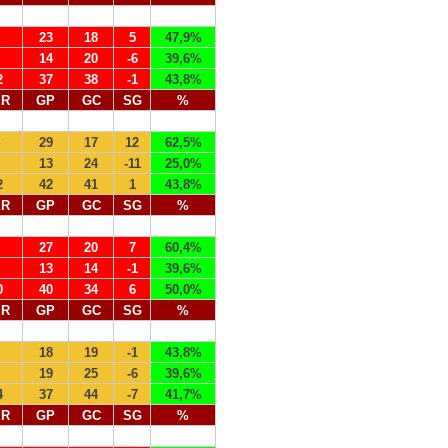
23
18
5
47,9%
14
20
-6
39,6%
2
37
38
-1
43,8%
ER
GP
GC
SG
%
29
17
12
62,5%
13
24
-11
25,0%
2
42
41
1
43,8%
ER
GP
GC
SG
%
27
20
7
60,4%
13
14
-1
39,6%
0
40
34
6
50,0%
ER
GP
GC
SG
%
18
19
-1
43,8%
19
25
-6
39,6%
4
37
44
-7
41,7%
ER
GP
GC
SG
%