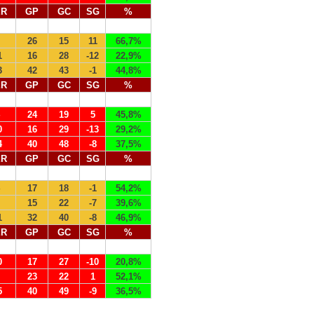
ER
GP
GC
SG
%
26
15
11
66,7%
1
16
28
-12
22,9%
3
42
43
-1
44,8%
ER
GP
GC
SG
%
24
19
5
45,8%
0
16
29
-13
29,2%
4
40
48
-8
37,5%
ER
GP
GC
SG
%
17
18
-1
54,2%
15
22
-7
39,6%
1
32
40
-8
46,9%
ER
GP
GC
SG
%
0
17
27
-10
20,8%
23
22
1
52,1%
5
40
49
-9
36,5%