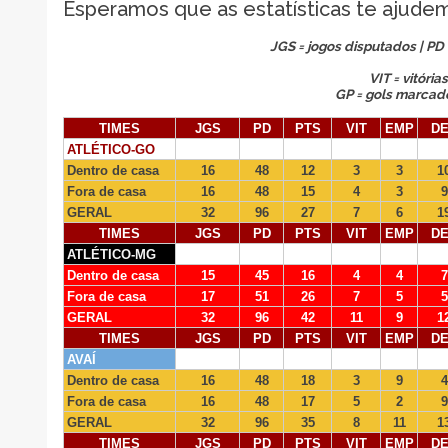
Esperamos que as estatísticas te ajudem
JGS = jogos disputados | PD
VIT = vitóri
GP = gols marcados
TIMES
JGS
PD
PTS
VIT
EMP
D
ATLÉTICO-GO
Dentro de casa
16
48
12
3
3
1
Fora de casa
16
48
15
4
3
9
GERAL
32
96
27
7
6
1
TIMES
JGS
PD
PTS
VIT
EMP
D
ATLÉTICO-MG
Dentro de casa
15
45
16
4
4
7
Fora de casa
17
51
26
7
5
5
GERAL
32
96
42
11
9
1
TIMES
JGS
PD
PTS
VIT
EMP
D
AVAÍ
Dentro de casa
16
48
18
3
9
4
Fora de casa
16
48
17
5
2
9
GERAL
32
96
35
8
11
1
TIMES
JGS
PD
PTS
VIT
EMP
D