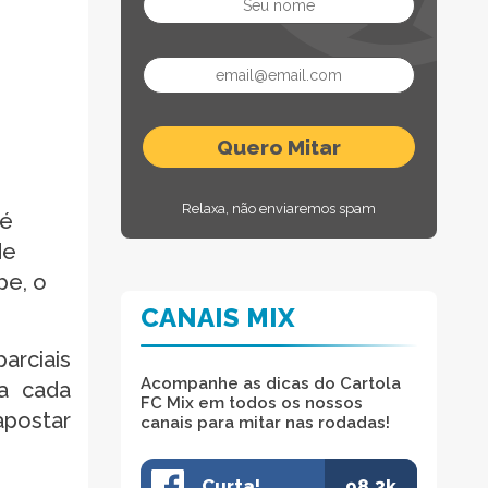
Relaxa, não enviaremos spam
 é
de
pe, o
CANAIS MIX
arciais
Acompanhe as dicas do Cartola
 a cada
FC Mix em todos os nossos
apostar
canais para mitar nas rodadas!
Curta!
98.3k