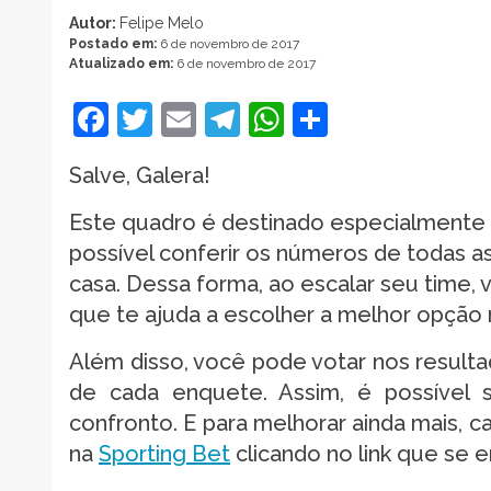
Autor:
Felipe Melo
Postado em:
6 de novembro de 2017
Atualizado em:
6 de novembro de 2017
Facebook
Twitter
Email
Telegram
WhatsApp
Share
Salve, Galera!
Este quadro é destinado especialmente p
possível conferir os números de todas a
casa. Dessa forma, ao escalar seu time,
que te ajuda a escolher a melhor opção n
Além disso, você pode votar nos resulta
de cada enquete. Assim, é possível s
confronto. E para melhorar ainda mais, c
na
Sporting Bet
clicando no link que se 