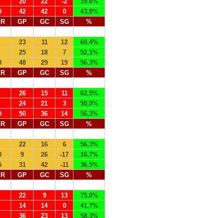
20
22
-2
39,6%
0
42
42
0
43,8%
ER
GP
GC
SG
%
23
11
12
60,4%
25
18
7
52,1%
0
48
29
19
56,3%
ER
GP
GC
SG
%
26
15
11
62,5%
24
21
3
50,0%
0
50
36
14
56,3%
ER
GP
GC
SG
%
22
16
6
56,3%
0
9
26
-17
16,7%
5
31
42
-11
36,5%
ER
GP
GC
SG
%
22
9
13
75,0%
14
14
0
41,7%
36
23
13
58,3%