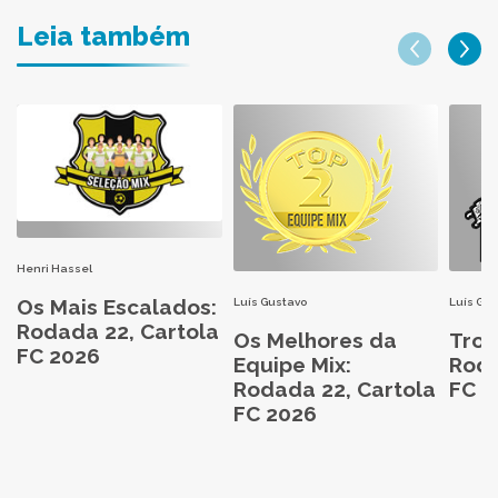
Leia também
Henri Hassel
Os Mais Escalados:
Luís Gustavo
Luís Gu
Rodada 22, Cartola
Os Melhores da
Trop
FC 2026
Equipe Mix:
Roda
Rodada 22, Cartola
FC 2
FC 2026