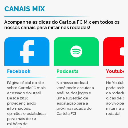
CANAIS MIX
Acompanhe as dicas do Cartola FC Mix em todos os
nossos canais para mitar nas rodadas!
Facebook
Podcasts
Youtube
Página oficial do site
No nosso podcast,
No Youtube
sobre CartolaFC mais
você pode escutar a
pode assisti
acessado do Brasil.
análise dos jogos e
da rodada,
Desde 2010
uma sugestão de
dicas de Ca
providenciando
escalação para a
ao vivo par
informações,
próxima rodada do
mitar na pr
opiniões e estatísticas
Cartola FC!
rodada!
para mais de 10
milhões de