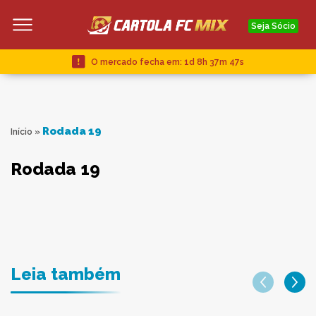
Seja Sócio
O mercado fecha em:
1d 8h 37m 47s
Rodada 19
Início
»
Rodada 19
Leia também