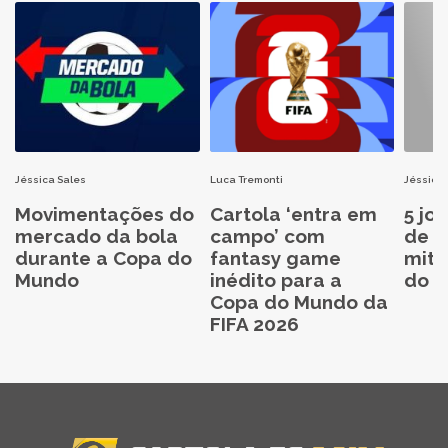
Jéssica Sales
Luca Tremonti
Jéssica 
Movimentações do
Cartola ‘entra em
5 jo
mercado da bola
campo’ com
de C
durante a Copa do
fantasy game
mita
Mundo
inédito para a
do C
Copa do Mundo da
FIFA 2026