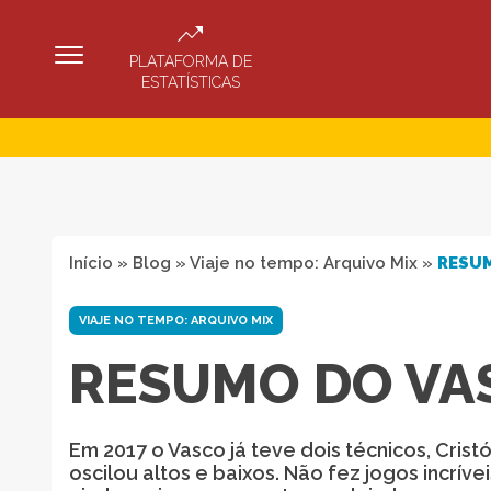
PLATAFORMA DE
ESTATÍSTICAS
Início
»
Blog
»
Viaje no tempo: Arquivo Mix
»
RESUM
VIAJE NO TEMPO: ARQUIVO MIX
RESUMO DO VA
Em 2017 o Vasco já teve dois técnicos, Cris
oscilou altos e baixos. Não fez jogos incrí