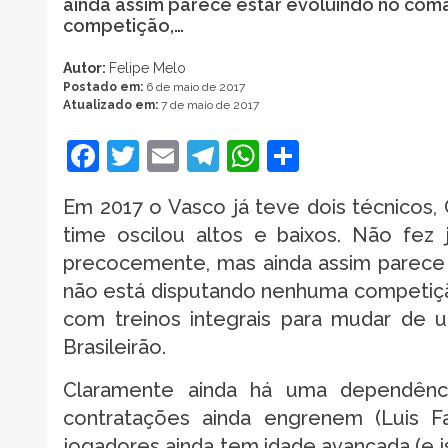
ainda assim parece estar evoluindo no co
competição,…
Autor:
Felipe Melo
Postado em:
6 de maio de 2017
Atualizado em:
7 de maio de 2017
Facebook
Twitter
Email
Telegram
WhatsApp
Share
Em 2017 o Vasco já teve dois técnicos,
time oscilou altos e baixos. Não fez 
precocemente, mas ainda assim parece
não está disputando nenhuma competiçã
com treinos integrais para mudar de 
Brasileirão.
Claramente ainda há uma dependênc
contratações ainda engrenem (Luis F
jogadores ainda tem idade avançada (e 