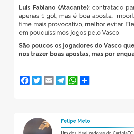
Luis Fabiano (Atacante)
: contratado pa
apenas 1 gol, mas é boa aposta. Import
time mais provocativo, melhor evitar. E
em pouquíssimos jogos pelo Vasco.
São poucos os jogadores do Vasco que
nos trazer boas apostas, mas por enqua
Facebook
Twitter
Email
Telegram
WhatsApp
Share
Felipe Melo
Um dos idealizadores do CartolaFC M