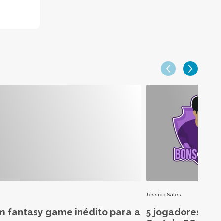
Jéssica Sales
m fantasy game inédito para a
5 jogadores aba