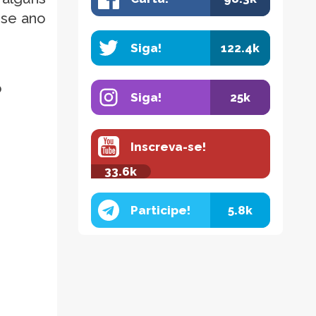
sse ano
Siga!
122.4k
o
Siga!
25k
Inscreva-se!
33.6k
Participe!
5.8k