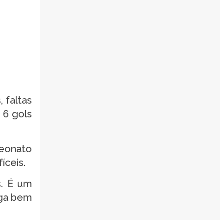
 faltas
 6 gols
eonato
íceis.
s. É um
ega bem