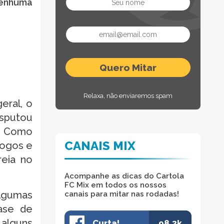
nenhuma
Relaxa, não enviaremos spam
eral, o
isputou
o. Como
CANAIS MIX
jogos e
reia no
Acompanhe as dicas do Cartola
FC Mix em todos os nossos
lgumas
canais para mitar nas rodadas!
base de
 alguns
Curta!
98.3k