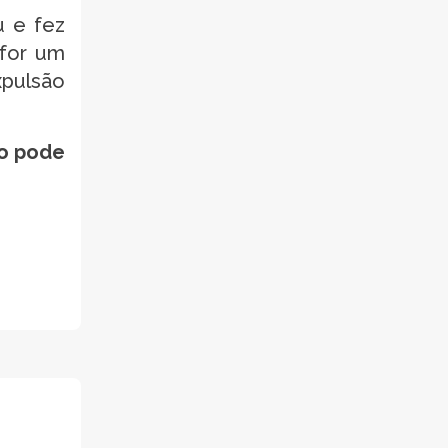
u e fez
 for um
xpulsão
ão pode