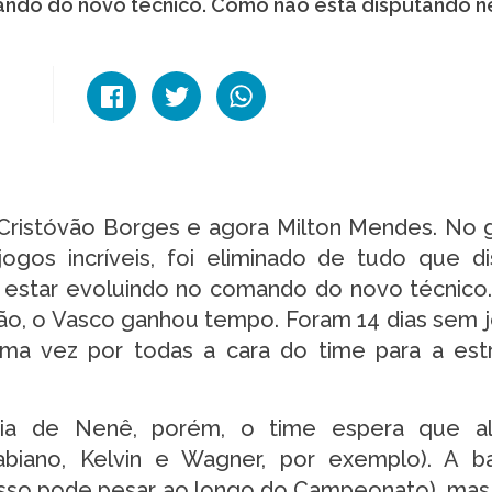
mando do novo técnico. Como não está disputando 
 Cristóvão Borges e agora Milton Mendes. No g
jogos incríveis, foi eliminado de tudo que d
 estar evoluindo no comando do novo técnic
o, o Vasco ganhou tempo. Foram 14 dias sem 
uma vez por todas a cara do time para a est
ia de Nenê, porém, o time espera que a
abiano, Kelvin e Wagner, por exemplo). A 
isso pode pesar ao longo do Campeonato), mas