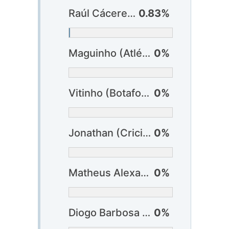
Raúl Cáceres (Vitória)
0.83%
Maguinho (Atlético-GO)
0%
Vitinho (Botafogo) ?
0%
Jonathan (Criciúma) ?
0%
Matheus Alexandre (Cuiabá)
0%
Diogo Barbosa (Fluminense) ?
0%