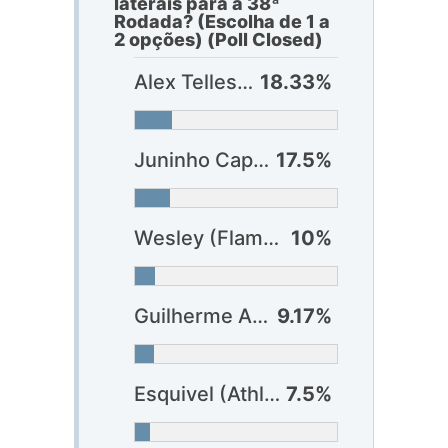
laterais para a 38ª
Rodada? (Escolha de 1 a
2 opções) (Poll Closed)
Alex Telles (Botafogo)
18.33%
Juninho Capixaba (Bragantino)
17.5%
Wesley (Flamengo)
10%
Guilherme Arana (Atlético-MG)
9.17%
Esquivel (Athlético-PR)
7.5%