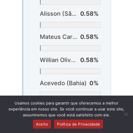
Alisson (São Paulo)
0.58%
Mateus Carvalho (Vasco)
0.58%
Willian Oliveira (Vitória)
0.58%
Acevedo (Bahia)
0%
Usamos cookies para garantir que oferecemos a melhor
Caio Alexandre (Bahia)
0%
experiência em nosso site. Se você continuar a usar este site,
assumiremos que você está satisfeito com ele.
Aceito
Política de Privacidade
Thaciano (Bahia)
0%