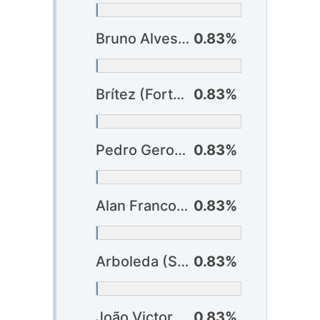
Bruno Alves (Cuiabá)
0.83%
Brítez (Fortaleza)
0.83%
Pedro Geromel (Grêmio)
0.83%
Alan Franco (São Paulo)
0.83%
Arboleda (São Paulo)
0.83%
João Victor (Vasco)
0.83%