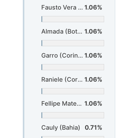
Fausto Vera (Atlético-MG)
1.06%
Almada (Botafogo)
1.06%
Garro (Corinthians)
1.06%
Raniele (Corinthians)
1.06%
Fellipe Mateus (Criciúma)
1.06%
Cauly (Bahia)
0.71%