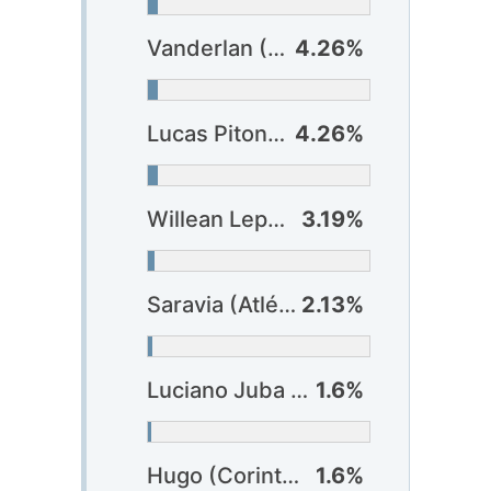
Vanderlan (Palmeiras)
4.26%
Lucas Piton (Vasco)
4.26%
Willean Lepo (Vitória)
3.19%
Saravia (Atlético-MG)
2.13%
Luciano Juba (Bahia)
1.6%
Hugo (Corinthians)
1.6%