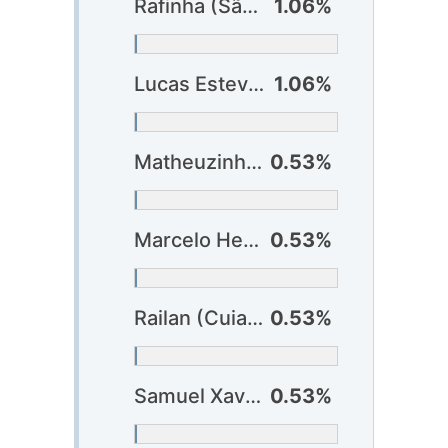
Rafinha (São Paulo)
1.06%
Lucas Esteves (Vitória)
1.06%
Matheuzinho (Corinthians)
0.53%
Marcelo Hermes (Criciúma)
0.53%
Railan (Cuiabá)
0.53%
Samuel Xavier (Fluminense)
0.53%