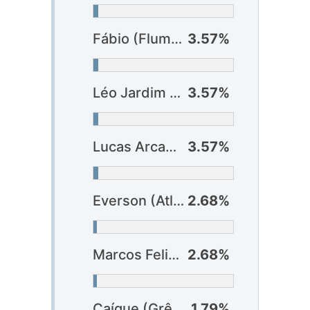
Fábio (Fluminense)
3.57%
Léo Jardim (Vasco)
3.57%
Lucas Arcanjo (Vitória)
3.57%
Everson (Atlético-MG)
2.68%
Marcos Felipe (Bahia)
2.68%
Caíque (Grêmio)
1.79%