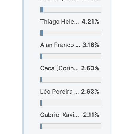
Thiago Heleno (Athlético-PR)
4.21%
Alan Franco (São Paulo)
3.16%
Cacá (Corinthians)
2.63%
Léo Pereira (Flamengo)
2.63%
Gabriel Xavier (Bahia)
2.11%