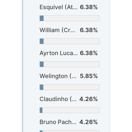
Esquivel (Athlético-PR)
6.38%
William (Cruzeiro)
6.38%
Ayrton Lucas (Flamengo)
6.38%
Welington (São Paulo)
5.85%
Claudinho (Criciúma)
4.26%
Bruno Pacheco (Fortaleza)
4.26%