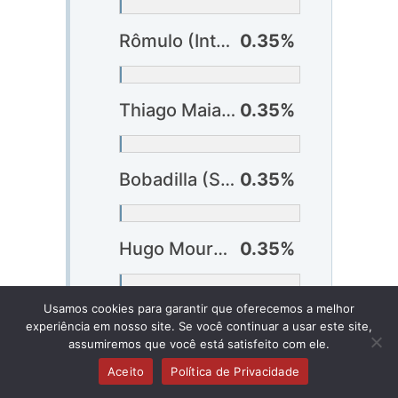
Rômulo (Internacional)
0.35%
Thiago Maia (Internacional)
0.35%
Bobadilla (São Paulo)
0.35%
Hugo Moura (Vasco)
0.35%
Usamos cookies para garantir que oferecemos a melhor
Mateus Carvalho (Vasco)
0.35%
experiência em nosso site. Se você continuar a usar este site,
assumiremos que você está satisfeito com ele.
Aceito
Política de Privacidade
Philippe Coutinho (Vasco) ?
0.35%