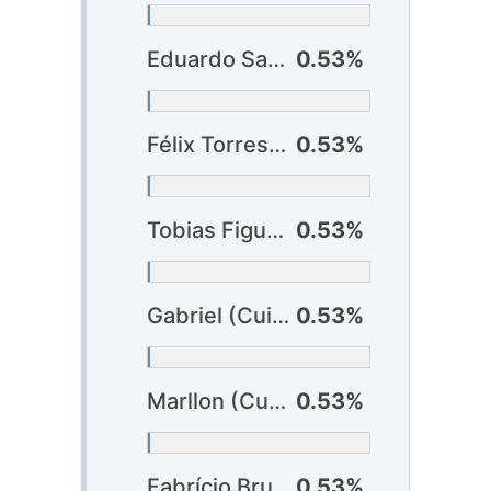
Eduardo Santos (Bragantino)
0.53%
Félix Torres (Corinthians)
0.53%
Tobias Figueiredo (Criciúma)
0.53%
Gabriel (Cuiabá)
0.53%
Marllon (Cuiabá)
0.53%
Fabrício Bruno (Flamengo)
0.53%