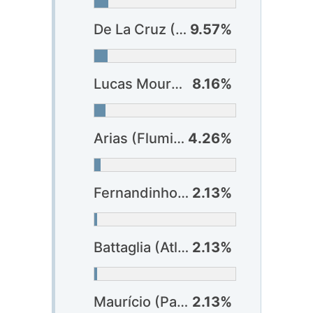
De La Cruz (Flamengo)
9.57%
Lucas Moura (São Paulo)
8.16%
Arias (Fluminense)
4.26%
Fernandinho (Athlético-PR)
2.13%
Battaglia (Atlético-MG)
2.13%
Maurício (Palmeiras)
2.13%