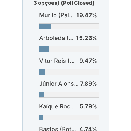
3 opções) (Poll Closed)
Murilo (Palmeiras)
19.47%
Arboleda (São Paulo)
15.26%
Vitor Reis (Palmeiras)
9.47%
Júnior Alonso (Atlético-MG)
7.89%
Kaíque Rocha (Athlético-PR)
5.79%
Bastos (Botafogo)
4.74%