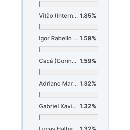
Vitão (Internacional)
1.85%
Igor Rabello (Atlético-MG)
1.59%
Cacá (Corinthians)
1.59%
Adriano Martins (Atlético-GO)
1.32%
Gabriel Xavier (Bahia)
1.32%
Lucas Halter (Botafogo)
1.32%