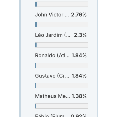
John Victor (Botafogo)
2.76%
Léo Jardim (Vasco)
2.3%
Ronaldo (Atlético-GO)
1.84%
Gustavo (Criciúma)
1.84%
Matheus Mendes (Atlético-MG)
1.38%
Fábio (Fluminense)
0.92%