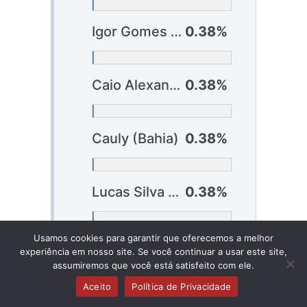
Igor Gomes (Atlético-MG)
0.38%
Caio Alexandre (Bahia)
0.38%
Cauly (Bahia)
0.38%
Lucas Silva (Cruzeiro)
0.38%
Usamos cookies para garantir que oferecemos a melhor
Ganso (Fluminense)
0.38%
experiência em nosso site. Se você continuar a usar este site,
assumiremos que você está satisfeito com ele.
Aceito
Política de Privacidade
Pepê (Grêmio)
0.38%