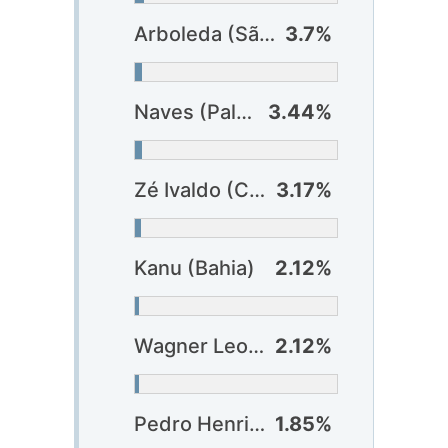
Arboleda (São Paulo)
3.7%
Naves (Palmeiras)
3.44%
Zé Ivaldo (Cruzeiro)
3.17%
Kanu (Bahia)
2.12%
Wagner Leonardo (Vitória)
2.12%
Pedro Henrique (Bragantino)
1.85%