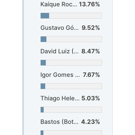
Kaíque Rocha (Athlético-PR)
13.76%
Gustavo Gómez (Palmeiras)
9.52%
David Luiz (Flamengo)
8.47%
Igor Gomes (Internacional)
7.67%
Thiago Heleno (Athlético-PR)
5.03%
Bastos (Botafogo)
4.23%