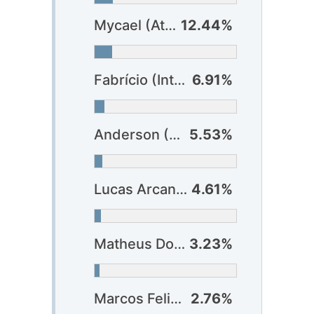
Mycael (Athlético-PR)
12.44%
Fabrício (Internacional)
6.91%
Anderson (Cruzeiro)
5.53%
Lucas Arcanjo (Vitória)
4.61%
Matheus Donelli (Corinthians)
3.23%
Marcos Felipe (Bahia)
2.76%