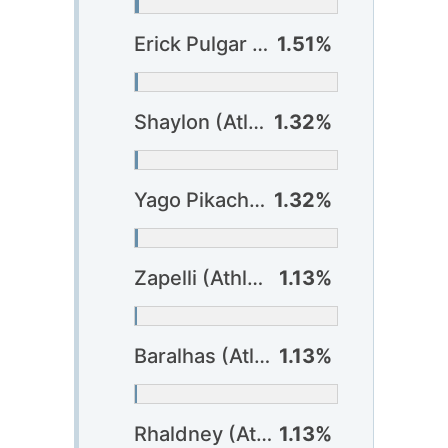
Erick Pulgar (Flamengo) ?
1.51%
Shaylon (Atlético-GO)
1.32%
Yago Pikachu (Fortaleza)
1.32%
Zapelli (Athlético-PR)
1.13%
Baralhas (Atlético-GO)
1.13%
Rhaldney (Atlético-GO)
1.13%