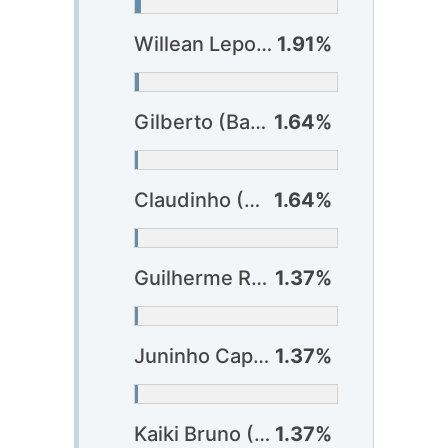
Willean Lepo (Vitória)
1.91%
Gilberto (Bahia)
1.64%
Claudinho (Criciúma)
1.64%
Guilherme Romão (Atlético-GO)
1.37%
Juninho Capixaba (Bragantino)
1.37%
Kaiki Bruno (Cruzeiro)
1.37%