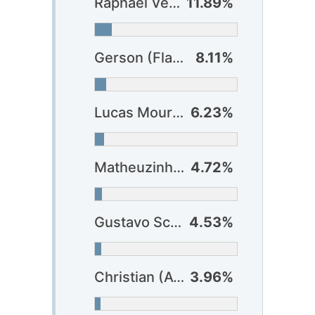
Raphael Veiga (Palmeiras)
11.89%
Gerson (Flamengo)
8.11%
Lucas Moura (São Paulo)
6.23%
Matheuzinho (Vitória)
4.72%
Gustavo Scarpa (Atlético-MG)
4.53%
Christian (Athlético-PR)
3.96%