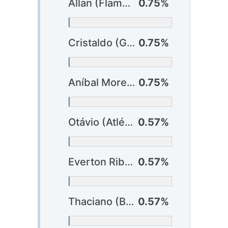
Allan (Flamengo)
0.75%
Cristaldo (Grêmio)
0.75%
Aníbal Moreno (Palmeiras)
0.75%
Otávio (Atlético-MG)
0.57%
Everton Ribeiro (Bahia)
0.57%
Thaciano (Bahia)
0.57%