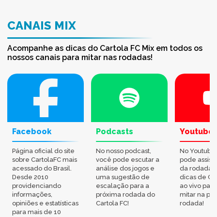
CANAIS MIX
Acompanhe as dicas do Cartola FC Mix em todos os
nossos canais para mitar nas rodadas!
Facebook
Podcasts
Youtube
Página oficial do site
No nosso podcast,
No Youtube
sobre CartolaFC mais
você pode escutar a
pode assisti
acessado do Brasil.
análise dos jogos e
da rodada,
Desde 2010
uma sugestão de
dicas de Ca
providenciando
escalação para a
ao vivo par
informações,
próxima rodada do
mitar na pr
opiniões e estatísticas
Cartola FC!
rodada!
para mais de 10