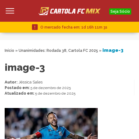
Seja Sócio
O mercado fecha em:
1d 16h 11m 2s
image-3
Início
»
Unanimidades: Rodada 38, Cartola FC 2025
»
image-3
Autor:
Jéssica Sales
Postado em:
5 de dezembro de 2025
Atualizado em:
5 de dezembro de 2025