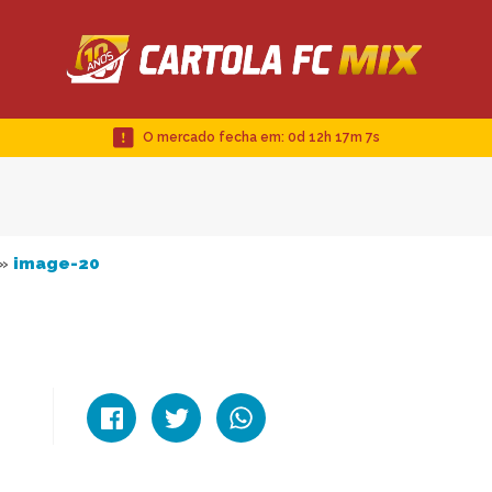
O mercado fecha em:
0d 12h 17m 6s
»
image-20