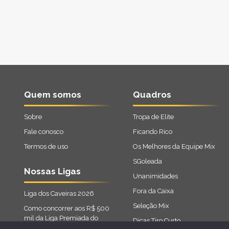
Quem somos
Quadros
Sobre
Tropa de Elite
Fale conosco
Ficando Rico
Termos de uso
Os Melhores da Equipe Mix
SGoleada
Nossas Ligas
Unanimidades
Fora da Caixa
Liga dos Caveiras 2026
Seleção Mix
Como concorrer aos R$ 500
mil da Liga Premiada do
Dicas Tiro Curto
Cartola 2026