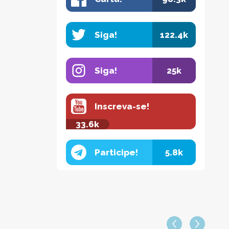
Siga!
122.4k
Siga!
25k
Inscreva-se!
33.6k
Participe!
5.8k